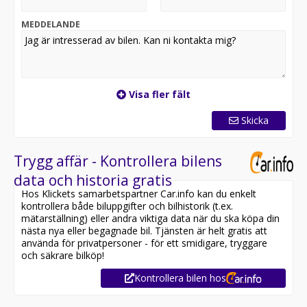
Välkommen till oss på Handla Bil Uppsala - ring oss
direkt på 018-474 42 50 eller
MEDDELANDE
besök vår anläggning i Fullerö.
Denna bil är leveransklar och är utrustad med bla:
Moms, Leasebar, Inclusive paket, AllGrip, Adaptiv
farthållare, Navigation, Backkamera,
Visa fler fält
Parkeringssensorer, Bluetooth, Keyless,
Skinn/Alcantara, Döda vinkel varnare, Apple Carplay,
Skicka
Android Auto, och mycket mer!
SERVICEHISTORIK
Trygg affär - Kontrollera bilens
2026 - 1 024mil
data och historia gratis
Hos Klickets samarbetspartner Car.info kan du enkelt
BRA ATT VETA:
kontrollera både biluppgifter och bilhistorik (t.ex.
mätarställning) eller andra viktiga data när du ska köpa din
VARFÖR HANDLA BIL? Vi byter gärna in din nuvarande
nästa nya eller begagnade bil. Tjänsten är helt gratis att
bil och hjälper dig med
använda för privatpersoner - för ett smidigare, tryggare
hela affären på plats eller online.
och säkrare bilköp!
Kontrollera bilen hos
Vi svarar alltid snabbt på mejl (kika i skräpposten om
du saknar svar).