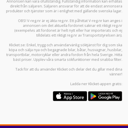
Annonsen kan vara ofullständig. Fullständig information kan erhållas
direkt från säljaren. Säljaren ansvarar för att de endast annonsera
produkter och tjänster som är i enlighet med gällande svenska lagar.
OBS! V-reg.nr är ej äkta reg.nr. Ett påhittat V-reg.nr kan anges i
annonsen om det aktuella fordonet saknar ett riktigt reg.nr
(exempelvis att fordonet är helt nytt eller har importerats och ej
tilldelats ett riktigt reg.nr av Transportstyrelsen än).
Klicket.se
: Enkel, trygg och användarvänlig söktjänst för dig som ska
köpa och sälja
nya och begagnade bilar
,
båtar
,
husvagnar
,
husbilar
,
transportbilar
,
motorcyklar
eller andra fordon från hela Sverige. Hitta
bäst priser. Upplev våra smarta sökfunktioner med snabba filter.
Tack för att du använder
Klicket
och delar det du gillar med dina
vänner!
Ladda ner
Klicket-appen
gratis: