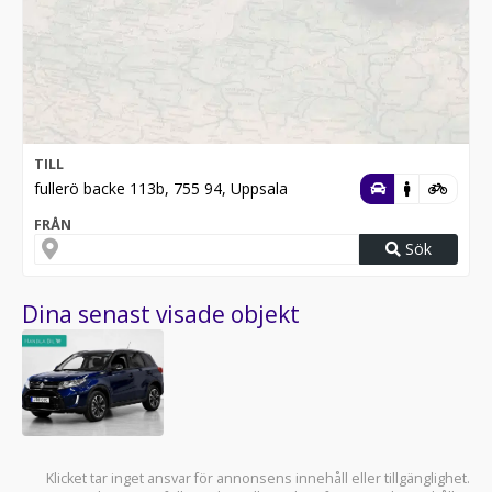
TILL
fullerö backe 113b, 755 94, Uppsala
FRÅN
Sök
Dina senast visade objekt
Klicket tar inget ansvar för annonsens innehåll eller tillgänglighet.