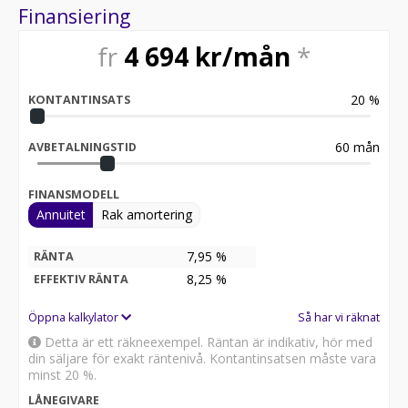
- Ring oss: 018-474 42 50 Ring gärna innan besök så vi
Finansiering
kan säkerställa att bilen
finns kvar.
fr
4 694
kr/mån
*
En administrativ registreringsavgift på 1195 kr
tillkommer på alla våra bilar.
20
%
KONTANTINSATS
60
mån
AVBETALNINGSTID
FINANSMODELL
Annuitet
Rak amortering
7,95 %
RÄNTA
8,25
%
EFFEKTIV RÄNTA
Öppna kalkylator
Så har vi räknat
Detta är ett räkneexempel. Räntan är indikativ, hör med
din säljare för exakt räntenivå. Kontantinsatsen måste vara
minst 20 %.
LÅNEGIVARE