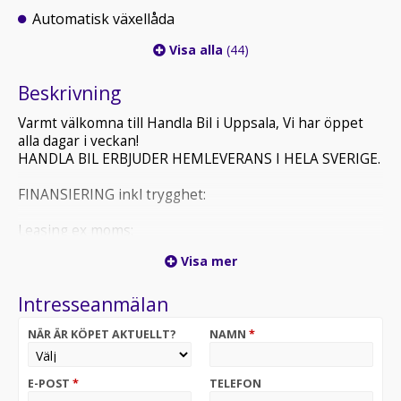
Automatisk växellåda
Visa alla
(44)
Beskrivning
Varmt välkomna till Handla Bil i Uppsala, Vi har öppet
alla dagar i veckan!
HANDLA BIL ERBJUDER HEMLEVERANS I HELA SVERIGE.
FINANSIERING inkl trygghet:
Leasing ex moms:
Visa mer
Restvärde 55%
Intresseanmälan
I ovan finansförslag ingår vårt kompletta
trygghetspaket:
NÄR ÄR KÖPET AKTUELLT?
NAMN
*
- Trygghet från Solid Garanti i 24 månader
- Prova på-försäkring
- Extra uppsättning hjul
E-POST
*
TELEFON