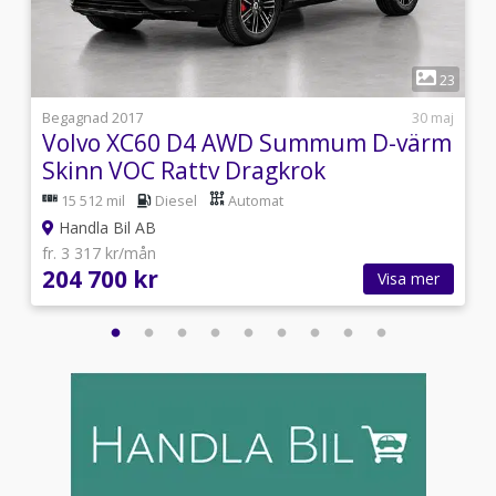
1
7
23
i
Begagnad 2017
30 maj
Volvo XC60 D4 AWD Summum D-värm
Skinn VOC Rattv Dragkrok
15 512 mil
Diesel
Automat
Handla Bil AB
fr. 3 317 kr/mån
204 700 kr
Visa mer