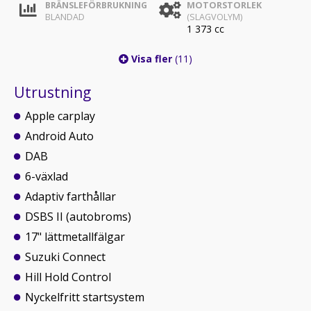
BRÄNSLEFÖRBRUKNING
MOTORSTORLEK
BLANDAD
(SLAGVOLYM)
1 373 cc
Visa fler
(11)
Utrustning
Apple carplay
Android Auto
DAB
6-växlad
Adaptiv farthållar
DSBS II (autobroms)
17" lättmetallfälgar
Suzuki Connect
Hill Hold Control
Nyckelfritt startsystem