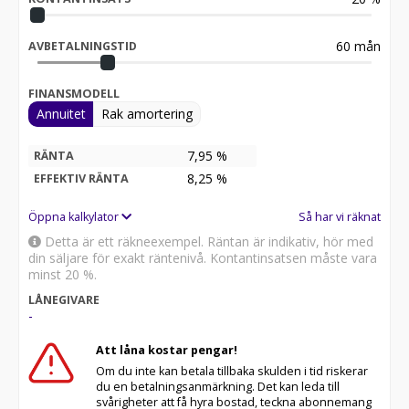
60
mån
AVBETALNINGSTID
FINANSMODELL
Annuitet
Rak amortering
7,95 %
RÄNTA
8,25
%
EFFEKTIV RÄNTA
Öppna kalkylator
Så har vi räknat
Detta är ett räkneexempel. Räntan är indikativ, hör med
din säljare för exakt räntenivå. Kontantinsatsen måste vara
minst 20 %.
LÅNEGIVARE
-
Att låna kostar pengar!
Om du inte kan betala tillbaka skulden i tid riskerar
du en betalningsanmärkning. Det kan leda till
svårigheter att få hyra bostad, teckna abonnemang