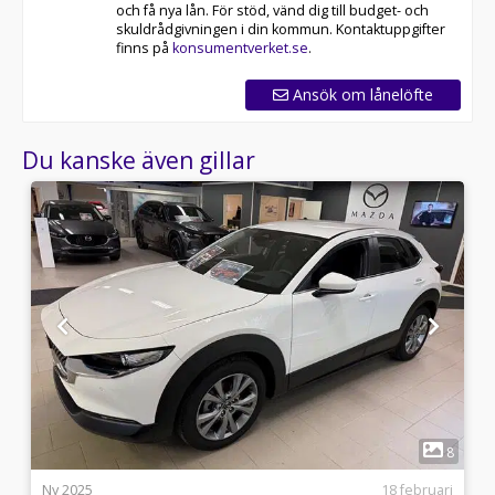
och få nya lån. För stöd, vänd dig till budget- och
skuldrådgivningen i din kommun. Kontaktuppgifter
finns på
konsumentverket.se
.
Ansök om lånelöfte
Du kanske även gillar
1
5
8
5
Ny 2025
18 februari