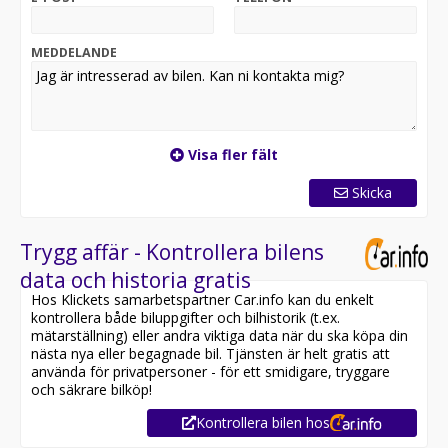
Suzuki vitara
vitara
yaris cross
MEDDELANDE
toyota
hybrid
el
Visa fler fält
Skicka
Trygg affär - Kontrollera bilens
data och historia gratis
Hos Klickets samarbetspartner Car.info kan du enkelt
kontrollera både biluppgifter och bilhistorik (t.ex.
mätarställning) eller andra viktiga data när du ska köpa din
nästa nya eller begagnade bil. Tjänsten är helt gratis att
använda för privatpersoner - för ett smidigare, tryggare
och säkrare bilköp!
Kontrollera bilen hos