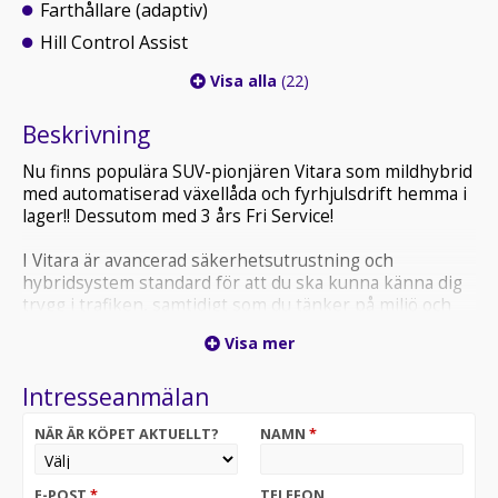
Farthållare (adaptiv)
Hill Control Assist
Visa alla
(22)
Beskrivning
Nu finns populära SUV-pionjären Vitara som mildhybrid
med automatiserad växellåda och fyrhjulsdrift hemma i
lager!! Dessutom med 3 års Fri Service!
I Vitara är avancerad säkerhetsutrustning och
hybridsystem standard för att du ska kunna känna dig
trygg i trafiken, samtidigt som du tänker på miljö och
plånbok.
Visa mer
* Metallic tillkommer
Intresseanmälan
Privatleasing räknat på 36 månader där total körsträcka
är 3000mil. går givetvis att lägga till fler mil vid önskan.
NÄR ÄR KÖPET AKTUELLT?
NAMN
*
Bjurkell bil
E-POST
*
TELEFON