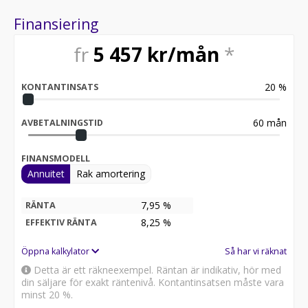
Finansiering
fr
5 457
kr/mån
*
20
%
KONTANTINSATS
60
mån
AVBETALNINGSTID
FINANSMODELL
Annuitet
Rak amortering
7,95 %
RÄNTA
8,25
%
EFFEKTIV RÄNTA
Öppna kalkylator
Så har vi räknat
Detta är ett räkneexempel. Räntan är indikativ, hör med
din säljare för exakt räntenivå. Kontantinsatsen måste vara
minst 20 %.