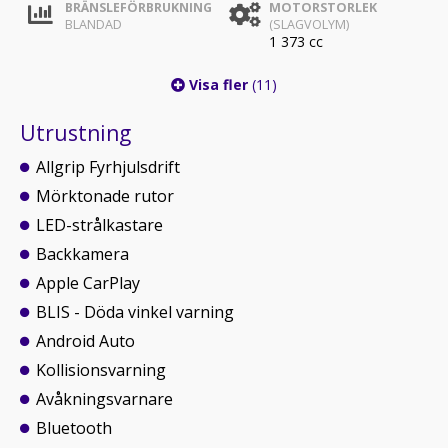
BRÄNSLEFÖRBRUKNING
MOTORSTORLEK
BLANDAD
(SLAGVOLYM)
1 373 cc
Visa fler
(11)
Utrustning
Allgrip Fyrhjulsdrift
Mörktonade rutor
LED-strålkastare
Backkamera
Apple CarPlay
BLIS - Döda vinkel varning
Android Auto
Kollisionsvarning
Avåkningsvarnare
Bluetooth