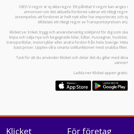
OBS! V-reg.nr är ej äkta reg.nr. Ett påhittat V-reg.nr kan anges i
annonsen om det aktuella fordonet saknar ett riktigt reg.nr
(exempelvis att fordonet är helt nytt eller har importerats och ej
tilldelats ett riktigt reg.nr av Transportstyrelsen än).
Klicket.se
: Enkel, trygg och användarvänlig söktjänst för dig som ska
köpa och sälja
nya och begagnade bilar
,
båtar
,
husvagnar
,
husbilar
,
transportbilar
,
motorcyklar
eller andra fordon från hela Sverige. Hitta
bäst priser. Upplev våra smarta sökfunktioner med snabba filter.
Tack för att du använder
Klicket
och delar det du gillar med dina
vänner!
Ladda ner
Klicket-appen
gratis:
Klicket
För företag