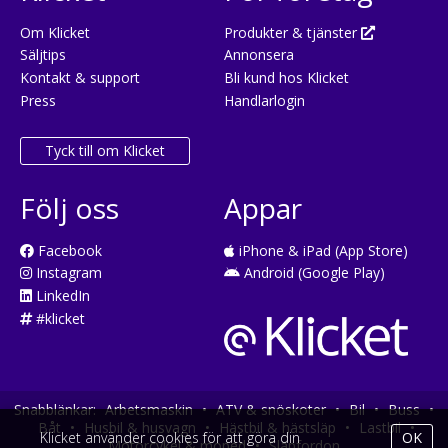
Om Klicket
Produkter & tjänster
Säljtips
Annonsera
Kontakt & support
Bli kund hos Klicket
Press
Handlarlogin
Tyck till om Klicket
Följ oss
Appar
Facebook
iPhone & iPad (App Store)
Instagram
Android (Google Play)
LinkedIn
#klicket
Snabblänkar:
Arbetsmaskin
•
ATV & snöskoter
•
Bil
•
Buss
•
Båt
•
Husbil & husvagn
•
Hästbil & hästsläp
•
Lastbil
•
Klicket använder cookies för att göra din
OK
Motorcykel & moped
•
Släpfordon