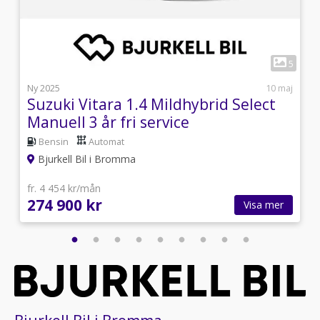
1
7
5
i
Ny 2025
10 maj
Suzuki Vitara 1.4 Mildhybrid Select
Manuell 3 år fri service
Bensin
Automat
Bjurkell Bil i Bromma
fr. 4 454 kr/mån
274 900 kr
Visa mer