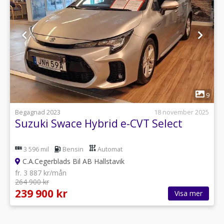
1
9
Begagnad 2023
18 november 2025
Suzuki Swace Hybrid e-CVT Select
3 596 mil
Bensin
Automat
C.A.Cegerblads Bil AB Hallstavik
fr. 3 887 kr/mån
264 900 kr
239 900 kr
Visa mer