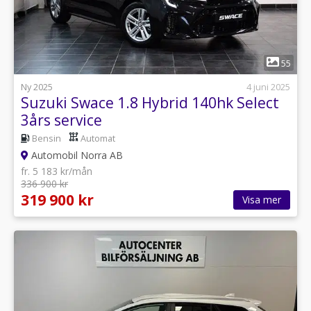
1
55
Ny 2025
4 juni 2025
Suzuki Swace 1.8 Hybrid 140hk Select
3års service
Bensin
Automat
Automobil Norra AB
fr. 5 183 kr/mån
336 900 kr
319 900 kr
Visa mer