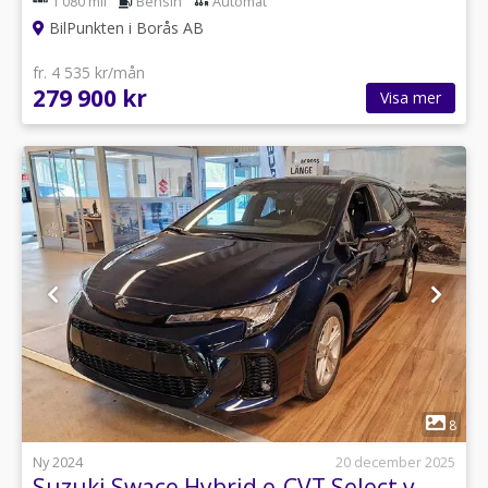
1 080 mil
Bensin
Automat
BilPunkten i Borås AB
fr. 4 535 kr/mån
279 900 kr
Visa mer
1
8
Ny 2024
20 december 2025
Suzuki Swace Hybrid e-CVT Select v-