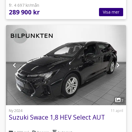
fr. 4 697 kr/mån
289 900 kr
Visa mer
1
7
Ny 2024
11 april
Suzuki Swace 1,8 HEV Select AUT