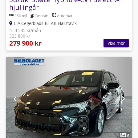
hjul ingår
150 mil
Bensin
Automat
C.A.Cegerblads Bil AB Hallstavik
fr. 4 535 kr/mån
323 800 kr
279 900 kr
Visa mer
1
6