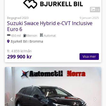
1
19
Begagnad 2023
9 januari 2025
Suzuki Swace Hybrid e-CVT Inclusive
Euro 6
650 mil
Bensin
Automat
Bjurkell Bil i Bromma
fr. 4 859 kr/mån
299 900 kr
Visa mer