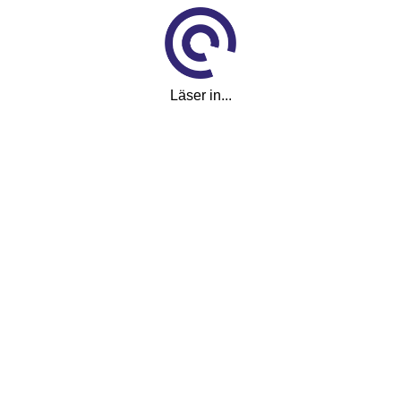
ACC
ACC 2 klimatzoner
Airbag förare
Läser in...
Airbag passagerare fram
Android Auto
Antisladd
Apple CarPlay
Autobroms
Avbländande innerbackspegel
Avstängningsbar airbag passagerare
Backstartshjälp