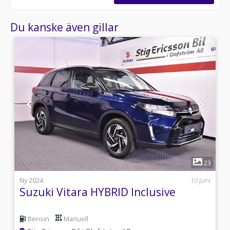
Du kanske även gillar
1
5
23
i
Ny 2024
10 juni
Suzuki Vitara HYBRID Inclusive
Bensin
Manuell