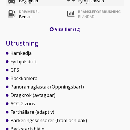
Begagnad
Fyrhjulsdriven
DRIVMEDEL
BRÄNSLEFÖRBRUKNING
Bensin
BLANDAD
Visa fler
(12)
Utrustning
Kamkedja
Fyrhjulsdrift
GPS
Backkamera
Panoramaglastak (Öppningsbart)
Dragkrok (avtagbar)
ACC-2 zons
Farthållare (adaptiv)
Parkeringssensorer (fram och bak)
Backstartshjälp