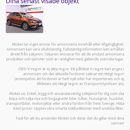
Dina senast visade objekt
Klicket tar inget ansvar för annonsens innehåll eller tillgänglighet.
Annonsen kan vara ofullständig. Fullständig information kan erhållas
direkt från säljaren. Säljaren ansvarar för att de endast annonsera
produkter och tjänster som är i enlighet med gällande svenska lagar.
OBS! V-reg.nr är ej äkta reg.nr. Ett påhittat V-reg.nr kan anges i
annonsen om det aktuella fordonet saknar ett riktigt reg.nr
(exempelvis att fordonet är helt nytt eller har importerats och ej
tilldelats ett riktigt reg.nr av Transportstyrelsen än).
Klicket.se
: Enkel, trygg och användarvänlig söktjänst för dig som ska
köpa och sälja
nya och begagnade bilar
,
båtar
,
husvagnar
,
husbilar
,
transportbilar
,
motorcyklar
eller andra fordon från hela Sverige. Hitta
bäst priser. Upplev våra smarta sökfunktioner med snabba filter.
Tack för att du använder
Klicket
och delar det du gillar med dina
vänner!