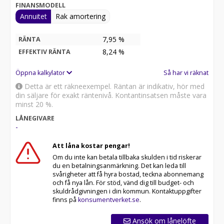
FINANSMODELL
Annuitet
Rak amortering
7,95 %
RÄNTA
8,24
%
EFFEKTIV RÄNTA
Öppna kalkylator
Så har vi räknat
Detta är ett räkneexempel. Räntan är indikativ, hör med
din säljare för exakt räntenivå. Kontantinsatsen måste vara
minst 20 %.
LÅNEGIVARE
-
Att låna kostar pengar!
Om du inte kan betala tillbaka skulden i tid riskerar
du en betalningsanmärkning. Det kan leda till
svårigheter att få hyra bostad, teckna abonnemang
och få nya lån. För stöd, vänd dig till budget- och
skuldrådgivningen i din kommun. Kontaktuppgifter
finns på
konsumentverket.se
.
Ansök om lånelöfte