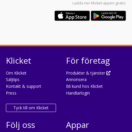
Ladda ner
Klicket-appen
gratis:
Klicket
För företag
Om Klicket
Produkter & tjänster
Säljtips
Annonsera
Kontakt & support
Bli kund hos Klicket
Press
Handlarlogin
Tyck till om Klicket
Följ oss
Appar