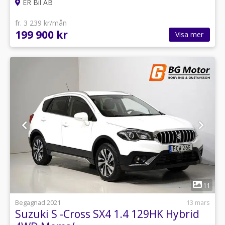
ER Bil AB
fr. 3 239 kr/mån
199 900 kr
Visa mer
1
11
Begagnad 2021
13 mars
Suzuki S -Cross SX4 1.4 129HK Hybrid