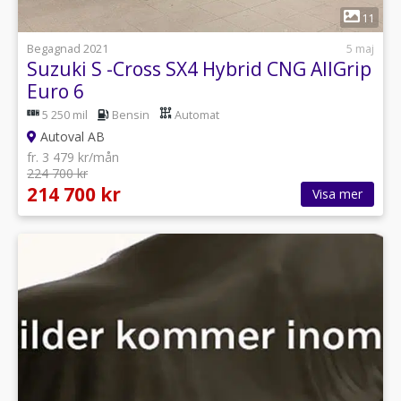
1
11
Begagnad 2021
5 maj
Suzuki S -Cross SX4 Hybrid CNG AllGrip
Euro 6
5 250 mil
Bensin
Automat
Autoval AB
fr. 3 479 kr/mån
224 700 kr
214 700 kr
Visa mer