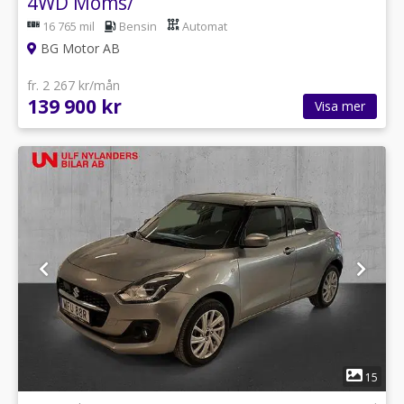
4WD Moms/
16 765 mil
Bensin
Automat
BG Motor AB
fr. 2 267 kr/mån
139 900 kr
Visa mer
1
15