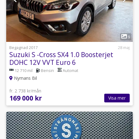
1
9
Begagnad 2017
28 maj
Suzuki S -Cross SX4 1.0 Boosterjet
DOHC 12V VVT Euro 6
12 710 mil
Bensin
Automat
Nymans Bil
fr. 2 738 kr/mån
169 000 kr
Visa mer