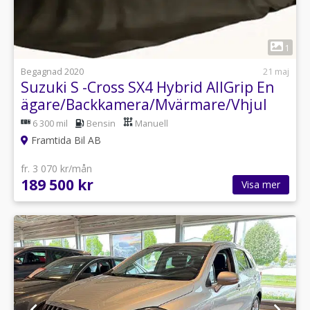
1
Begagnad 2020
21 maj
Suzuki S -Cross SX4 Hybrid AllGrip En
ägare/Backkamera/Mvärmare/Vhjul
6 300 mil
Bensin
Manuell
Framtida Bil AB
fr. 3 070 kr/mån
189 500 kr
Visa mer