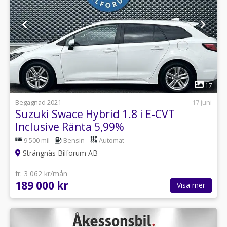
1
17
Begagnad 2021
17 juni
Suzuki Swace Hybrid 1.8 i E-CVT
Inclusive Ränta 5,99%
9 500 mil
Bensin
Automat
Strängnäs Bilforum AB
fr. 3 062 kr/mån
189 000 kr
Visa mer