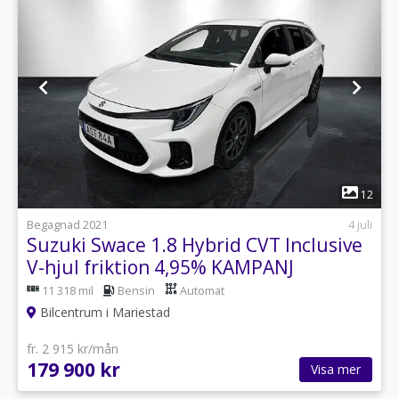
1
12
Begagnad 2021
4 juli
Suzuki Swace 1.8 Hybrid CVT Inclusive
V-hjul friktion 4,95% KAMPANJ
11 318 mil
Bensin
Automat
Bilcentrum i Mariestad
fr. 2 915 kr/mån
179 900 kr
Visa mer