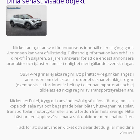
Dina senast visade objekt
Klicket tar inget ansvar för annonsens innehåll eller tillgänglighet.
Annonsen kan vara ofullständig. Fullständig information kan erhållas
direkt från säljaren. Säljaren ansvarar för att de endast annonsera
produkter och tjänster som är i enlighet med gällande svenska lagar.
OBS! V-reg.nr är ej äkta reg.nr. Ett påhittat V-reg.nr kan anges i
annonsen om det aktuella fordonet saknar ett riktigt reg.nr
(exempelvis att fordonet är helt nytt eller har importerats och ej
tilldelats ett riktigt reg.nr av Transportstyrelsen än).
Klicket.se
: Enkel, trygg och användarvänlig söktjänst för dig som ska
köpa och sälja
nya och begagnade bilar
,
båtar
,
husvagnar
,
husbilar
,
transportbilar
,
motorcyklar
eller andra fordon från hela Sverige. Hitta
bäst priser. Upplev våra smarta sökfunktioner med snabba filter.
Tack för att du använder
Klicket
och delar det du gillar med dina
vänner!