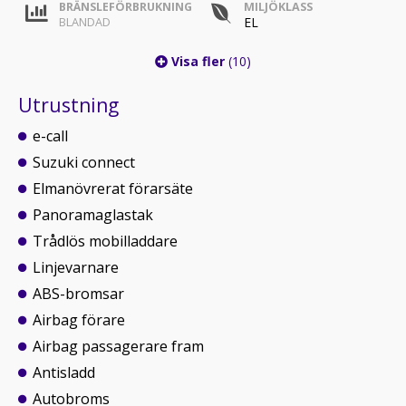
BRÄNSLEFÖRBRUKNING
MILJÖKLASS
EL
BLANDAD
Visa fler
(10)
Utrustning
e-call
Suzuki connect
Elmanövrerat förarsäte
Panoramaglastak
Trådlös mobilladdare
Linjevarnare
ABS-bromsar
Airbag förare
Airbag passagerare fram
Antisladd
Autobroms