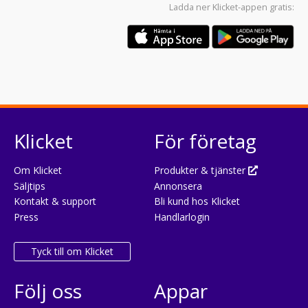
Ladda ner
Klicket-appen
gratis:
Klicket
För företag
Om Klicket
Produkter & tjänster
Säljtips
Annonsera
Kontakt & support
Bli kund hos Klicket
Press
Handlarlogin
Tyck till om Klicket
Följ oss
Appar