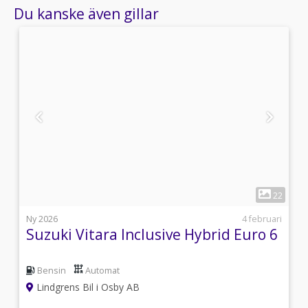
Du kanske även gillar
1
1
22
i
Ny 2026
4 februari
Suzuki Vitara Inclusive Hybrid Euro 6
Bensin
Automat
Lindgrens Bil i Osby AB