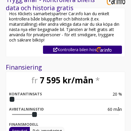
data och historia gratis
Hos Klickets samarbetspartner Car.info kan du enkelt
kontrollera både biluppgifter och bilhistorik (t.ex.
mätarställning) eller andra viktiga data när du ska köpa din
nästa nya eller begagnade bil. Tjänsten är helt gratis att
använda för privatpersoner - för ett smidigare, tryggare
och säkrare bilköp!
Kontrollera bilen hos
Finansiering
fr
7 595
kr/mån
*
20
%
KONTANTINSATS
60
mån
AVBETALNINGSTID
FINANSMODELL
Annuitet
Rak amortering