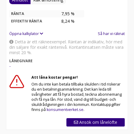
7,95 %
RÄNTA
8,24
%
EFFEKTIV RÄNTA
Öppna kalkylator
Så har vi räknat
Detta är ett räkneexempel. Räntan är indikativ, hör med
din säljare för exakt räntenivå. Kontantinsatsen måste vara
minst 20 %.
LÅNEGIVARE
-
Att låna kostar pengar!
Om du inte kan betala tillbaka skulden i tid riskerar
du en betalningsanmärkning. Det kan leda till
svårigheter att få hyra bostad, teckna abonnemang
och få nya lån. För stöd, vänd dig till budget- och
skuldrådgivningen i din kommun. Kontaktuppgifter
finns på
konsumentverket.se
.
Ansök om lånelöfte