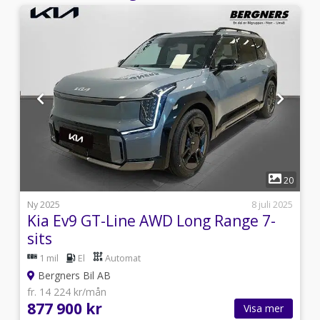
1
1
20
s
Ny 2025
8 juli 2025
Kia Ev9 GT-Line AWD Long Range 7-
sits
1 mil
El
Automat
Bergners Bil AB
fr. 14 224 kr/mån
877 900 kr
Visa mer