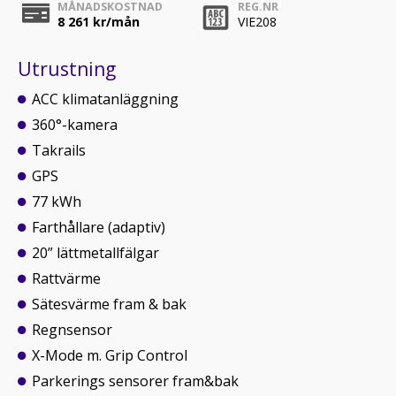
MÅNADSKOSTNAD
REG.NR
8 261
kr/mån
VIE208
Utrustning
ACC klimatanläggning
360°-kamera
Takrails
GPS
77 kWh
Farthållare (adaptiv)
20” lättmetallfälgar
Rattvärme
Sätesvärme fram & bak
Regnsensor
X-Mode m. Grip Control
Parkerings sensorer fram&bak