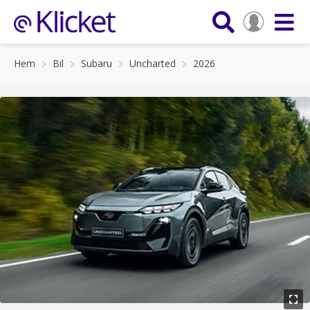
Hem
Bil
Subaru
Uncharted
2026