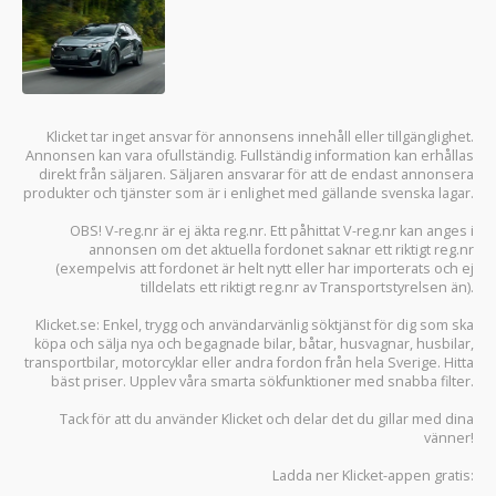
Klicket tar inget ansvar för annonsens innehåll eller tillgänglighet.
Annonsen kan vara ofullständig. Fullständig information kan erhållas
direkt från säljaren. Säljaren ansvarar för att de endast annonsera
produkter och tjänster som är i enlighet med gällande svenska lagar.
OBS! V-reg.nr är ej äkta reg.nr. Ett påhittat V-reg.nr kan anges i
annonsen om det aktuella fordonet saknar ett riktigt reg.nr
(exempelvis att fordonet är helt nytt eller har importerats och ej
tilldelats ett riktigt reg.nr av Transportstyrelsen än).
Klicket.se
: Enkel, trygg och användarvänlig söktjänst för dig som ska
köpa och sälja
nya och begagnade bilar
,
båtar
,
husvagnar
,
husbilar
,
transportbilar
,
motorcyklar
eller andra fordon från hela Sverige. Hitta
bäst priser. Upplev våra smarta sökfunktioner med snabba filter.
Tack för att du använder
Klicket
och delar det du gillar med dina
vänner!
Ladda ner
Klicket-appen
gratis: