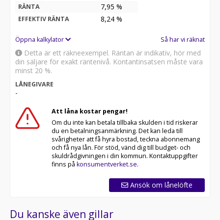
7,95 %
RÄNTA
8,24
%
EFFEKTIV RÄNTA
Öppna kalkylator
Så har vi räknat
Detta är ett räkneexempel. Räntan är indikativ, hör med
din säljare för exakt räntenivå. Kontantinsatsen måste vara
minst 20 %.
LÅNEGIVARE
-
Att låna kostar pengar!
Om du inte kan betala tillbaka skulden i tid riskerar
du en betalningsanmärkning. Det kan leda till
svårigheter att få hyra bostad, teckna abonnemang
och få nya lån. För stöd, vänd dig till budget- och
skuldrådgivningen i din kommun. Kontaktuppgifter
finns på
konsumentverket.se
.
Ansök om lånelöfte
Du kanske även gillar