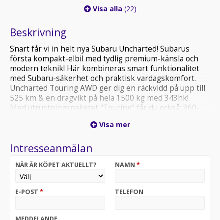
Visa alla
(22)
Beskrivning
Snart får vi in helt nya Subaru Uncharted! Subarus
första kompakt-elbil med tydlig premium-känsla och
modern teknik! Här kombineras smart funktionalitet
med Subaru-säkerhet och praktisk vardagskomfort.
Uncharted Touring AWD ger dig en räckvidd på upp till
525 km & en dragvikt på hela 1500 kg med 343hk!
Med utrustningspaketet "Touring" får du också: 360-
kamera, Adaptiv Farthållare, Takrails, Rattvärme,
Visa mer
Konstläder, Harman/Kardon & mycket mer!
3 års Nybilsgaranti
Intresseanmälan
3 års Fri service
NÄR ÄR KÖPET AKTUELLT?
NAMN
*
E-POST
*
TELEFON
MEDDELANDE