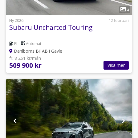
1
4
Ny 2026
12 februari
Subaru Uncharted Touring
El
Automat
Dahlboms Bil AB i Gävle
fr. 8 261 kr/mån
509 900 kr
Visa mer