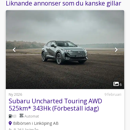
Liknande annonser som du kanske gillar
1
6
Ny 2026
9 februari
Subaru Uncharted Touring AWD
525km* 343Hk (Förbeställ idag)
El
Automat
Bilbörsen i Linköping AB
fr. 8 261 kr/mån