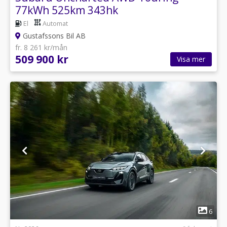
77kWh 525km 343hk
El
Automat
Gustafssons Bil AB
fr. 8 261 kr/mån
509 900 kr
Visa mer
1
6