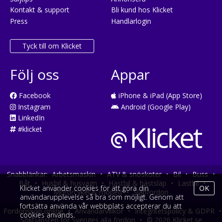
Kontakt & support
Bli kund hos Klicket
Press
Handlarlogin
Tyck till om Klicket
Följ oss
Appar
Facebook
iPhone & iPad (App Store)
Instagram
Android (Google Play)
LinkedIn
#klicket
Snabblänkar:
Arbetsmaskin
•
ATV & snöskoter
•
Bil
•
Buss
•
Båt
•
Husbil & husvagn
•
Hästbil & hästsläp
•
Lastbil
•
Klicket använder cookies för att göra din
OK
Motorcykel & moped
•
Släpfordon
användarupplevelse så bra som möjligt. Genom att
fortsätta använda vår webbplats accepterar du att
Fordonsköp online
•
Användarvillkor
•
Integritetspolicy & GDPR
•
cookies används.
Söktjänsten för Sveriges alla fordon
•
© 2026 Klicket.se