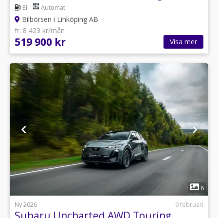
El
Automat
Bilbörsen i Linköping AB
fr. 8 423 kr/mån
519 900 kr
Visa mer
1
6
Ny 2026
9 februari
Subaru Uncharted AWD Touring