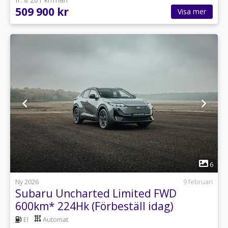
509 900 kr
Visa mer
1
6
Ny 2026
9 februari
Subaru Uncharted Limited FWD
600km* 224Hk (Förbeställ idag)
El
Automat