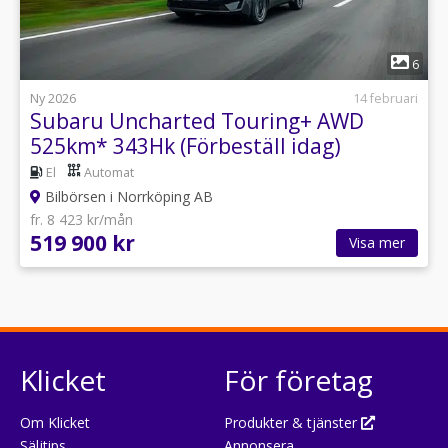
1
6
Ny 2026
14 februari
Subaru Uncharted Touring+ AWD
525km* 343Hk (Förbeställ idag)
El
Automat
Bilbörsen i Norrköping AB
fr. 8 423 kr/mån
519 900 kr
Visa mer
Klicket
För företag
Om Klicket
Produkter & tjänster
Säljtips
Annonsera