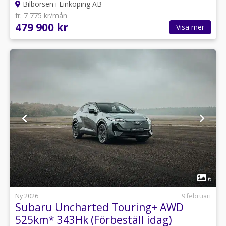
Bilbörsen i Linköping AB
fr. 7 775 kr/mån
479 900 kr
Visa mer
1
6
Ny 2026
9 februari
Subaru Uncharted Touring+ AWD
525km* 343Hk (Förbeställ idag)