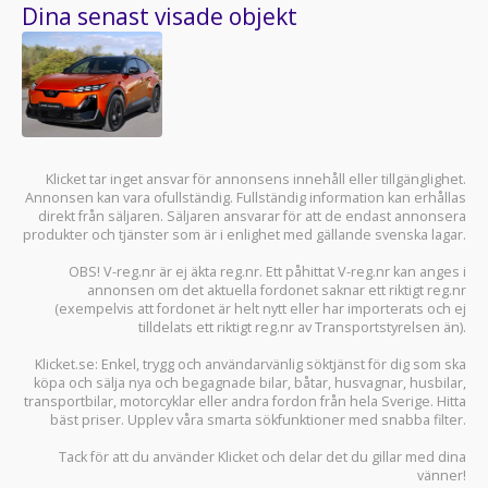
Dina senast visade objekt
Klicket tar inget ansvar för annonsens innehåll eller tillgänglighet.
Annonsen kan vara ofullständig. Fullständig information kan erhållas
direkt från säljaren. Säljaren ansvarar för att de endast annonsera
produkter och tjänster som är i enlighet med gällande svenska lagar.
OBS! V-reg.nr är ej äkta reg.nr. Ett påhittat V-reg.nr kan anges i
annonsen om det aktuella fordonet saknar ett riktigt reg.nr
(exempelvis att fordonet är helt nytt eller har importerats och ej
tilldelats ett riktigt reg.nr av Transportstyrelsen än).
Klicket.se
: Enkel, trygg och användarvänlig söktjänst för dig som ska
köpa och sälja
nya och begagnade bilar
,
båtar
,
husvagnar
,
husbilar
,
transportbilar
,
motorcyklar
eller andra fordon från hela Sverige. Hitta
bäst priser. Upplev våra smarta sökfunktioner med snabba filter.
Tack för att du använder
Klicket
och delar det du gillar med dina
vänner!