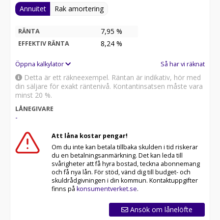
Annuitet
Rak amortering
7,95 %
RÄNTA
8,24
%
EFFEKTIV RÄNTA
Öppna kalkylator
Så har vi räknat
Detta är ett räkneexempel. Räntan är indikativ, hör med
din säljare för exakt räntenivå. Kontantinsatsen måste vara
minst 20 %.
LÅNEGIVARE
-
Att låna kostar pengar!
Om du inte kan betala tillbaka skulden i tid riskerar
du en betalningsanmärkning. Det kan leda till
svårigheter att få hyra bostad, teckna abonnemang
och få nya lån. För stöd, vänd dig till budget- och
skuldrådgivningen i din kommun. Kontaktuppgifter
finns på
konsumentverket.se
.
Ansök om lånelöfte