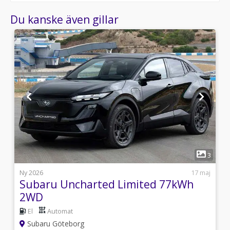
Du kanske även gillar
1
5
3
i
Ny 2026
17 maj
Subaru Uncharted Limited 77kWh
2WD
El
Automat
Subaru Göteborg