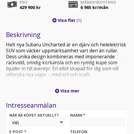
PRIS
MÅNADSKOSTNAD
429 900 kr
6 965
kr/mån
Visa fler
(1)
Beskrivning
Helt nya Subaru Uncharted är en djärv och helelektrisk
SUV som väcker uppmärksamhet vart den än rullar.
Dess unika design kombineras med imponerande
räckvidd, smidig körkänsla och en rymlig kupé som
bjuder in till äventyr. En elbil skapad för dig som vill
utforska nya vägar – med stil och kraft.
Se fullständig spec:
Visa mer
Välkommen till Subaru Göteborg
Intresseanmälan
NÄR ÄR KÖPET AKTUELLT?
NAMN
*
E-POST
*
TELEFON