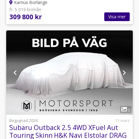
Kamux Borlänge
fr. 5 019 kr/mån
309 800 kr
Visa mer
1
3
Begagnad 2024
11 mars
Subaru Outback 2.5 4WD XFuel Aut
Touring Skinn H&K Navi Elstolar DRAG