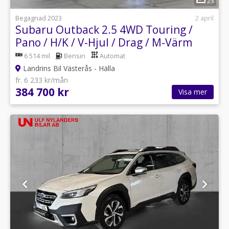
23
Begagnad 2023
2 april
Subaru Outback 2.5 4WD Touring /
Pano / H/K / V-Hjul / Drag / M-Värm
6 514 mil
Bensin
Automat
Landrins Bil Västerås - Hälla
fr. 6 233 kr/mån
384 700 kr
Visa mer