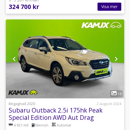
324 700 kr
Visa mer
1
16
Begagnad 2020
2 augusti 2024
Subaru Outback 2.5i 175hk Peak
Special Edition AWD Aut Drag
4 921 mil
Bensin
Automat