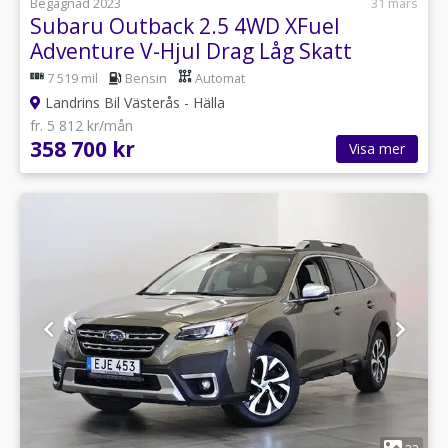
Begagnad 2023
31 mars
Subaru Outback 2.5 4WD XFuel
Adventure V-Hjul Drag Låg Skatt
NyServad
7 519 mil
Bensin
Automat
Landrins Bil Västerås - Hälla
fr. 5 812 kr/mån
358 700 kr
Visa mer
1