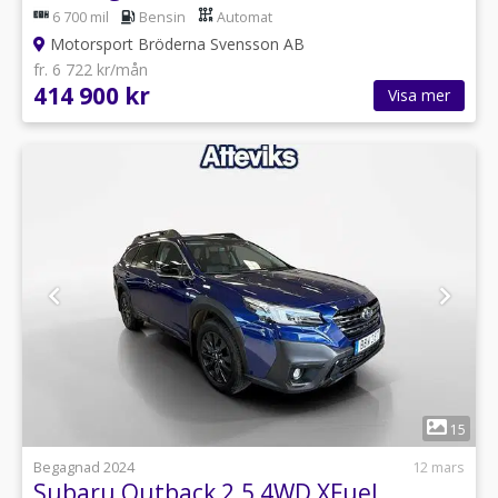
6 700 mil
Bensin
Automat
Motorsport Bröderna Svensson AB
fr. 6 722 kr/mån
414 900 kr
Visa mer
1
15
Begagnad 2024
12 mars
Subaru Outback 2.5 4WD XFuel