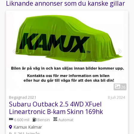
Liknande annonser som du kanske gillar
1
26
Begagnad 2021
8 juli 2024
Subaru Outback 2.5 4WD XFuel
Lineartronic B-kam Skinn 169hk
6 600 mil
Bensin
Automat
Kamux Kalmar
fr. 5 261 kr/mån