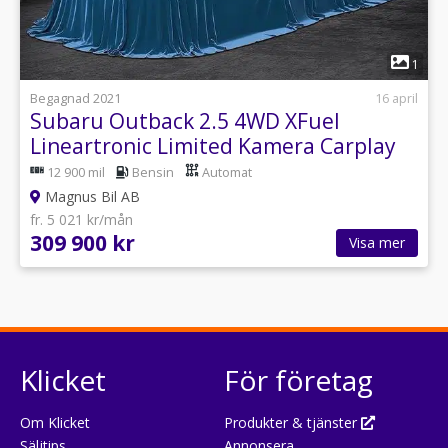
1
Begagnad 2021
16 april
Subaru Outback 2.5 4WD XFuel
Lineartronic Limited Kamera Carplay
12 900 mil
Bensin
Automat
Magnus Bil AB
fr. 5 021 kr/mån
309 900 kr
Visa mer
Klicket
För företag
Om Klicket
Produkter & tjänster
Säljtips
Annonsera