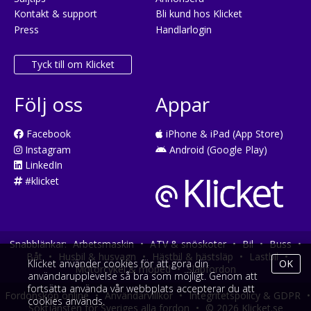
Kontakt & support
Bli kund hos Klicket
Press
Handlarlogin
Tyck till om Klicket
Följ oss
Appar
Facebook
iPhone & iPad (App Store)
Instagram
Android (Google Play)
LinkedIn
#klicket
Snabblänkar:
Arbetsmaskin
•
ATV & snöskoter
•
Bil
•
Buss
•
Båt
•
Husbil & husvagn
•
Hästbil & hästsläp
•
Lastbil
•
Klicket använder cookies för att göra din
OK
Motorcykel & moped
•
Släpfordon
användarupplevelse så bra som möjligt. Genom att
fortsätta använda vår webbplats accepterar du att
Fordonsköp online
•
Användarvillkor
•
Integritetspolicy & GDPR
•
cookies används.
Söktjänsten för Sveriges alla fordon
•
© 2026 Klicket.se