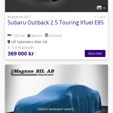
1
15
Begagnad 2021
11 april
Subaru Outback 2.5 Touring Xfuel E85
7 222 mil
Bensin
Automat
Ulf Nylanders Bilar AB
fr. 5 979 kr/mån
369 000 kr
Visa mer