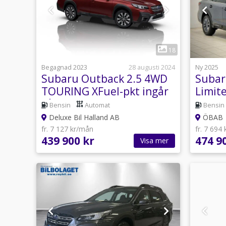
1
18
Begagnad 2023
28 augusti 2024
Ny 2025
Subaru Outback 2.5 4WD
Subar
TOURING XFuel-pkt ingår
Limit
Låg skatt
Bensin
Automat
Bensin
Deluxe Bil Halland AB
ÖBAB
fr. 7 127 kr/mån
fr. 7 694
439 900 kr
474 9
Visa mer