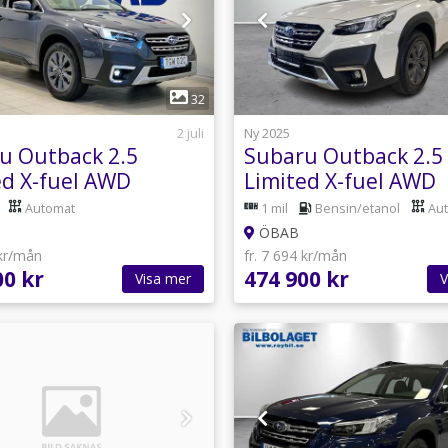
1
1
32
2 juli
Ny 2025
u Outback 2.5
Subaru Outback 2.5
ed X-fuel AWD
Limited X-fuel AWD
Automat
1 mil
Bensin/etanol
Au
ÖBAB
 kr/mån
fr. 7 694 kr/mån
00 kr
474 900 kr
Visa mer
V