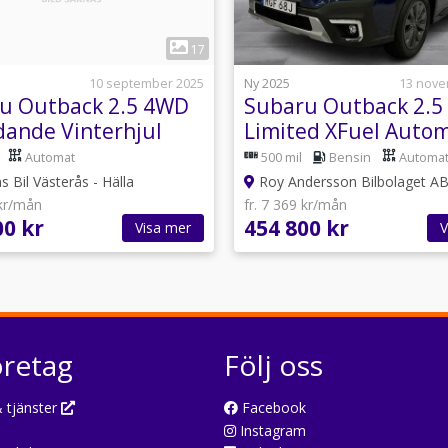
1
1
17
10 september 2025
Ny 2025
13 nove
u Outback 2.5 4WD
Subaru Outback 2.
dande Vinterhjul
Limited XFuel Auto
rok Ingår
Skatt 965:-/år
Automat
500 mil
Bensin
Automa
s Bil Västerås - Hälla
Roy Andersson Bilbolaget A
 kr/mån
fr. 7 369 kr/mån
00 kr
454 800 kr
Visa mer
V
öretag
Följ oss
 tjänster
Facebook
Instagram