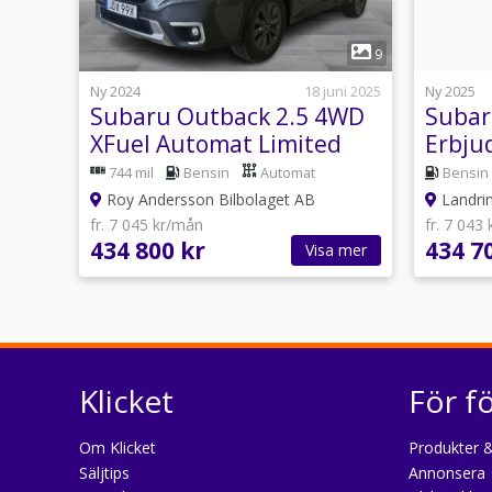
1
9
Ny 2024
18 juni 2025
Ny 2025
Subaru Outback 2.5 4WD
Subar
XFuel Automat Limited
Erbju
Skatt 965:-/år
Dragk
744 mil
Bensin
Automat
Bensin
Roy Andersson Bilbolaget AB
Landrin
fr. 7 045 kr/mån
fr. 7 043
434 800 kr
434 7
Visa mer
Klicket
För f
Om Klicket
Produkter &
Säljtips
Annonsera