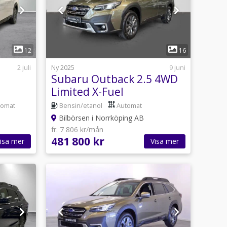
1
12
16
2 juli
Ny 2025
9 juni
Subaru Outback 2.5 4WD
Limited X-Fuel
tomat
Bensin/etanol
Automat
Bilbörsen i Norrköping AB
fr. 7 806 kr/mån
481 800 kr
isa mer
Visa mer