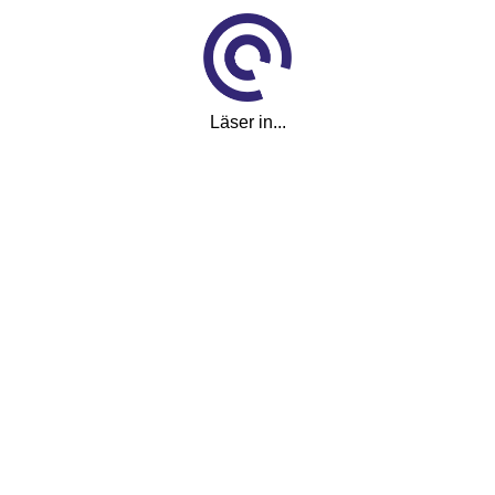
Klicket
Om Klicket
Säljtips
Kontakt & support
Läser in...
Press
Tyck till om Klicket
För företag
Produkter & tjänster
Annonsera
Bli kund hos Klicket
Handlarlogin
Följ oss
Facebook
Instagram
LinkedIn
#klicket