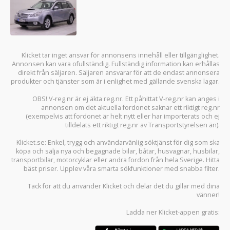
Klicket tar inget ansvar för annonsens innehåll eller tillgänglighet.
Annonsen kan vara ofullständig. Fullständig information kan erhållas
direkt från säljaren. Säljaren ansvarar för att de endast annonsera
produkter och tjänster som är i enlighet med gällande svenska lagar.
OBS! V-reg.nr är ej äkta reg.nr. Ett påhittat V-reg.nr kan anges i
annonsen om det aktuella fordonet saknar ett riktigt reg.nr
(exempelvis att fordonet är helt nytt eller har importerats och ej
tilldelats ett riktigt reg.nr av Transportstyrelsen än).
Klicket.se
: Enkel, trygg och användarvänlig söktjänst för dig som ska
köpa och sälja
nya och begagnade bilar
,
båtar
,
husvagnar
,
husbilar
,
transportbilar
,
motorcyklar
eller andra fordon från hela Sverige. Hitta
bäst priser. Upplev våra smarta sökfunktioner med snabba filter.
Tack för att du använder
Klicket
och delar det du gillar med dina
vänner!
Ladda ner
Klicket-appen
gratis: