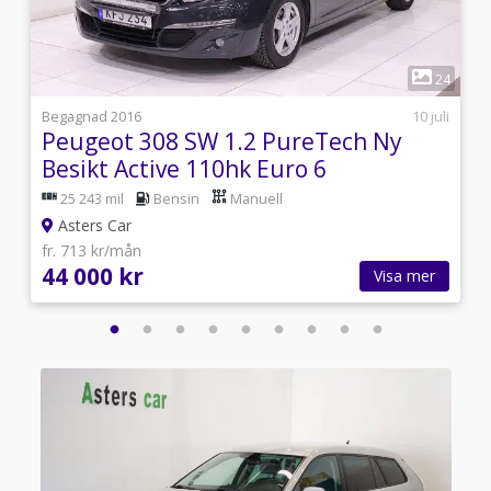
1
8
24
6
Begagnad 2016
10 juli
Peugeot 308 SW 1.2 PureTech Ny
Besikt Active 110hk Euro 6
25 243 mil
Bensin
Manuell
Asters Car
fr. 713 kr/mån
44 000 kr
Visa mer