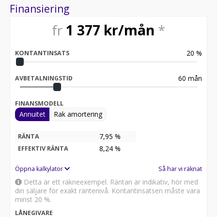
Finansiering
fr
1 377
kr/mån
*
20
%
KONTANTINSATS
60
mån
AVBETALNINGSTID
FINANSMODELL
Annuitet
Rak amortering
7,95 %
RÄNTA
8,24
%
EFFEKTIV RÄNTA
Öppna kalkylator
Så har vi räknat
Detta är ett räkneexempel. Räntan är indikativ, hör med
din säljare för exakt räntenivå. Kontantinsatsen måste vara
minst 20 %.
LÅNEGIVARE