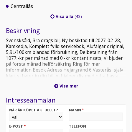
Centrallås
Visa alla
(43)
Beskrivning
Svensksåld, Bra drags bil, Ny besiktad till 2027-02-28,
Kamkedja, Komplett fylld servicebok, Alufälgar original,
5,9L/100km blandad förbrukning, Delbetalning från
1077:-kr per månad med 0:-kr kontantinsats, Vi bjuder
på första månad helförsäkring Ring för mer
information Besök Adress Hejargränd 6 Västerås, själv
klart vi byter in din bil, Vi hjälper dig med hitta bästa
försäkring, öppet Mån-Fre 10:00-18:00 Lör 11:00-16:00,
Visa mer
Men du kan alltid ringa och boka tid för övriga tider. Tel:
021-21040 Mobil: 073 33 21040, Email:
Intresseanmälan
vasterasauto@outlook.com
NÄR ÄR KÖPET AKTUELLT?
NAMN
*
E-POST
*
TELEFON