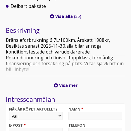
Delbart baksäte
Visa alla
(35)
Beskrivning
Bränsleförbrukning 6,7L/100km, Årskatt 1988kr,
Besiktas senast 2025-11-30,alla bilar är noga
konditionstestade och varudeklarerade.
Rekonditionering och finish i toppklass, förmånlig
finansiering och försäkring på plats. Vi tar självklart din
bil i inbyte!
Välkommen till Örebro Byt Bil AB hitta din drömbil här
Visa mer
på vår webbplats eller gör ett besök hos oss i våra
trevliga lokaler. Vare sig det är en exklusiv sportvagn
Intresseanmälan
eller en trygg och pålitlig familjebil du söker vågar vi
påstå att du hittar det du söker hos oss och detta till
NÄR ÄR KÖPET AKTUELLT?
NAMN
*
mycket konkurrenskraftiga priser ackompanjerat av
personligt och trevligt bemötande. Med hjälp av ett
stort kontaktnät kan vi ordna fram just din drömbil. Vår
E-POST
*
TELEFON
målsättning är att skapa trygghet runt bilaffären så att