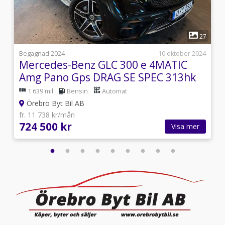
1
4
27
5
Begagnad 2024
10 oktober 2024
Mercedes-Benz GLC 300 e 4MATIC
Amg Pano Gps DRAG SE SPEC 313hk
1 639 mil
Bensin
Automat
Örebro Byt Bil AB
fr. 11 738 kr/mån
724 500 kr
Visa mer