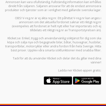
Annonsen kan vara ofullständig. Fullständig information kan erhållas
direkt från säljaren. Säljaren ansvarar för att de endast annonsera
produkter och tjänster som är i enlighet med gällande svenska lagar.
OBS! V-reg.nr är ej äkta reg.nr. Ett påhittat V-reg.nr kan anges i
annonsen om det aktuella fordonet saknar ett riktigt reg.nr
(exempelvis att fordonet är helt nytt eller har importerats och ej
tilldelats ett riktigt reg.nr av Transportstyrelsen än).
Klicket.se
: Enkel, trygg och användarvänlig söktjänst för dig som ska
köpa och sälja
nya och begagnade bilar
,
båtar
,
husvagnar
,
husbilar
,
transportbilar
,
motorcyklar
eller andra fordon från hela Sverige. Hitta
bäst priser. Upplev våra smarta sökfunktioner med snabba filter.
Tack för att du använder
Klicket
och delar det du gillar med dina
vänner!
Ladda ner
Klicket-appen
gratis: