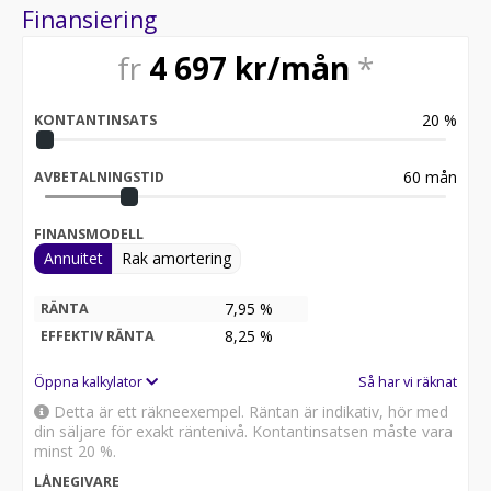
Finansiering
fr
4 697
kr/mån
*
20
%
KONTANTINSATS
60
mån
AVBETALNINGSTID
FINANSMODELL
Annuitet
Rak amortering
7,95 %
RÄNTA
8,25
%
EFFEKTIV RÄNTA
Öppna kalkylator
Så har vi räknat
Detta är ett räkneexempel. Räntan är indikativ, hör med
din säljare för exakt räntenivå. Kontantinsatsen måste vara
minst 20 %.
LÅNEGIVARE