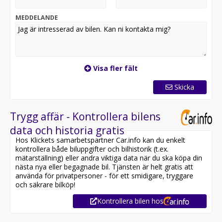
du som kund känner dig 100% nöjd och återkommer till
oss även vid senare affärer.
MEDDELANDE
Valon 076-0525551
Kevin 076-0084944
Fredrik 070-7982290
Visa fler fält
Skicka
Trygg affär - Kontrollera bilens
data och historia gratis
Hos Klickets samarbetspartner Car.info kan du enkelt
kontrollera både biluppgifter och bilhistorik (t.ex.
mätarställning) eller andra viktiga data när du ska köpa din
nästa nya eller begagnade bil. Tjänsten är helt gratis att
använda för privatpersoner - för ett smidigare, tryggare
och säkrare bilköp!
Kontrollera bilen hos