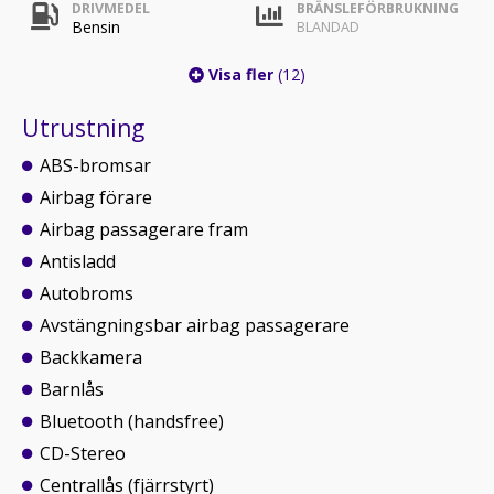
DRIVMEDEL
BRÄNSLEFÖRBRUKNING
Bensin
BLANDAD
Visa fler
(12)
Utrustning
ABS-bromsar
Airbag förare
Airbag passagerare fram
Antisladd
Autobroms
Avstängningsbar airbag passagerare
Backkamera
Barnlås
Bluetooth (handsfree)
CD-Stereo
Centrallås (fjärrstyrt)