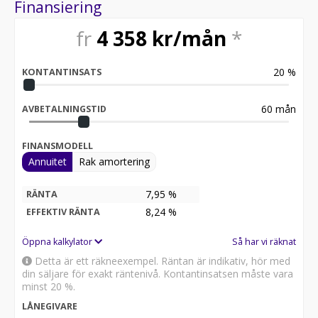
Finansiering
fr
4 358
kr/mån
*
20
%
KONTANTINSATS
60
mån
AVBETALNINGSTID
FINANSMODELL
Annuitet
Rak amortering
7,95 %
RÄNTA
8,24
%
EFFEKTIV RÄNTA
Öppna kalkylator
Så har vi räknat
Detta är ett räkneexempel. Räntan är indikativ, hör med
din säljare för exakt räntenivå. Kontantinsatsen måste vara
minst 20 %.
LÅNEGIVARE