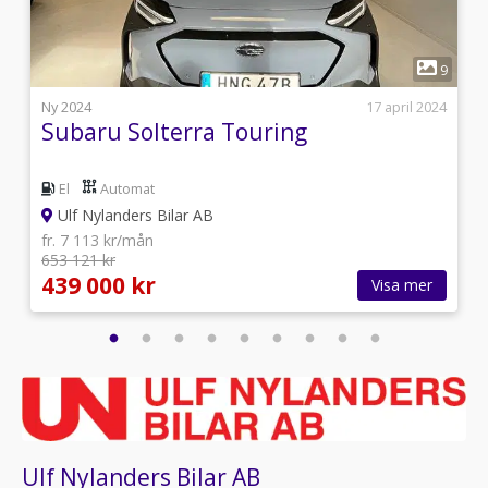
1
5
9
1
Ny 2024
17 april 2024
Subaru Solterra Touring
El
Automat
Ulf Nylanders Bilar AB
fr. 7 113 kr/mån
653 121 kr
439 000 kr
Visa mer
Ulf Nylanders Bilar AB