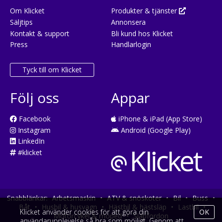
Om Klicket
Produkter & tjänster
Säljtips
Annonsera
Kontakt & support
Bli kund hos Klicket
Press
Handlarlogin
Tyck till om Klicket
Följ oss
Appar
Facebook
iPhone & iPad (App Store)
Instagram
Android (Google Play)
LinkedIn
#klicket
Snabblänkar:
Arbetsmaskin
•
ATV & snöskoter
•
Bil
•
Buss
•
Båt
•
Husbil & husvagn
•
Hästbil & hästsläp
•
Lastbil
•
Klicket använder cookies för att göra din
OK
Motorcykel & moped
•
Släpfordon
användarupplevelse så bra som möjligt. Genom att