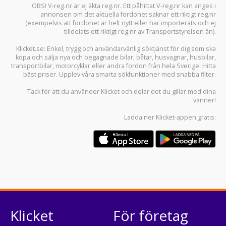
OBS! V-reg.nr är ej äkta reg.nr. Ett påhittat V-reg.nr kan anges i
annonsen om det aktuella fordonet saknar ett riktigt reg.nr
(exempelvis att fordonet är helt nytt eller har importerats och ej
tilldelats ett riktigt reg.nr av Transportstyrelsen än).
Klicket.se
: Enkel, trygg och användarvänlig söktjänst för dig som ska
köpa och sälja
nya och begagnade bilar
,
båtar
,
husvagnar
,
husbilar
,
transportbilar
,
motorcyklar
eller andra fordon från hela Sverige. Hitta
bäst priser. Upplev våra smarta sökfunktioner med snabba filter.
Tack för att du använder
Klicket
och delar det du gillar med dina
vänner!
Ladda ner
Klicket-appen
gratis:
Klicket
För företag