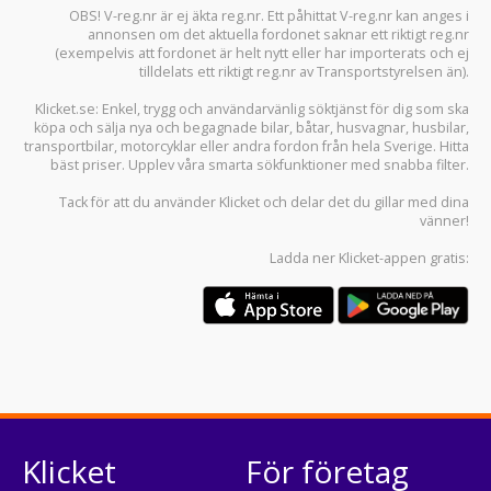
OBS! V-reg.nr är ej äkta reg.nr. Ett påhittat V-reg.nr kan anges i
annonsen om det aktuella fordonet saknar ett riktigt reg.nr
(exempelvis att fordonet är helt nytt eller har importerats och ej
tilldelats ett riktigt reg.nr av Transportstyrelsen än).
Klicket.se
: Enkel, trygg och användarvänlig söktjänst för dig som ska
köpa och sälja
nya och begagnade bilar
,
båtar
,
husvagnar
,
husbilar
,
transportbilar
,
motorcyklar
eller andra fordon från hela Sverige. Hitta
bäst priser. Upplev våra smarta sökfunktioner med snabba filter.
Tack för att du använder
Klicket
och delar det du gillar med dina
vänner!
Ladda ner
Klicket-appen
gratis:
Klicket
För företag