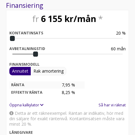
Finansiering
fr
6 155
kr/mån
*
20
%
KONTANTINSATS
60
mån
AVBETALNINGSTID
FINANSMODELL
Annuitet
Rak amortering
7,95 %
RÄNTA
8,25
%
EFFEKTIV RÄNTA
Öppna kalkylator
Så har vi räknat
Detta är ett räkneexempel. Räntan är indikativ, hör med
din säljare för exakt räntenivå. Kontantinsatsen måste vara
minst 20 %.
LÅNEGIVARE