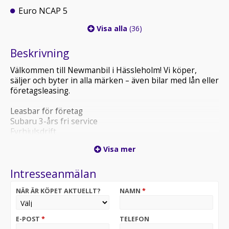
Euro NCAP 5
Visa alla
(36)
Beskrivning
Välkommen till Newmanbil i Hässleholm! Vi köper,
säljer och byter in alla märken – även bilar med lån eller
företagsleasing.
Leasbar för företag
Subaru 3-års fri service
Fyrhjulsdrift
Visa mer
Vi erbjuder finansiering av din bil. Prata med oss för att
hitta en finansieringslösning som passar dig.
Intresseanmälan
När du köper din bil hos oss erbjuder vi en förmånlig
märkesförsäkring för våra märken eller en prova på
NÄR ÄR KÖPET AKTUELLT?
NAMN
*
försäkring för övriga märken.
Till alla våra bilar kan ni köpa till vinterdäck.
Saknar du något på denna bil kanske en Dragkrok,
E-POST
*
TELEFON
Extraljus, Vinterhjul eller någon annan extrautrustning.