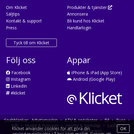
Om Klicket
Produkter & tjänster
Säljtips
Annonsera
Kontakt & support
Bli kund hos Klicket
Press
Handlarlogin
Tyck till om Klicket
Följ oss
Appar
Facebook
iPhone & iPad (App Store)
Instagram
Android (Google Play)
LinkedIn
#klicket
Snabblänkar:
Arbetsmaskin
•
ATV & snöskoter
•
Bil
•
Buss
•
Båt
•
Husbil & husvagn
•
Hästbil & hästsläp
•
Lastbil
•
Klicket använder cookies för att göra din
OK
Motorcykel & moped
•
Släpfordon
användarupplevelse så bra som möjligt. Genom att