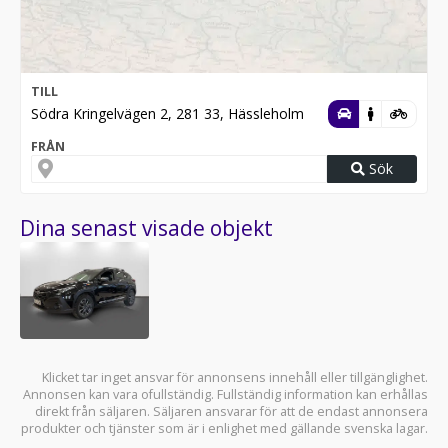
TILL
Södra Kringelvägen 2, 281 33, Hässleholm
FRÅN
Sök
Dina senast visade objekt
Klicket tar inget ansvar för annonsens innehåll eller tillgänglighet.
Annonsen kan vara ofullständig. Fullständig information kan erhållas
direkt från säljaren. Säljaren ansvarar för att de endast annonsera
produkter och tjänster som är i enlighet med gällande svenska lagar.