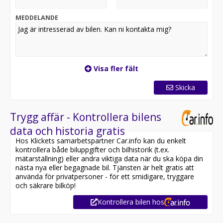
Vi hjälper dig med pris och montering.
Vi är medlemmar i Motorbranschens Riksförbund och
MEDDELANDE
följer deras krav och riktlinjer.
Alla våra bilar är varudeklarerade.
Garanti ingår alltid i ditt bilköp. För extra trygghet finns
även MRF-Premiumgaranti att köpa till.
Hos oss hittar du olika drivmedel som Bensin, Diesel,
Visa fler fält
Elbil, Hybrid, Plugin, Xfuel, Etanol.
Skicka
Välkommen in till vår bilhall i Hässleholm – vi hjälper
dig hitta rätt bil för dina behov!
Trygg affär - Kontrollera bilens
data och historia gratis
Hos Klickets samarbetspartner Car.info kan du enkelt
kontrollera både biluppgifter och bilhistorik (t.ex.
mätarställning) eller andra viktiga data när du ska köpa din
nästa nya eller begagnade bil. Tjänsten är helt gratis att
använda för privatpersoner - för ett smidigare, tryggare
och säkrare bilköp!
Kontrollera bilen hos