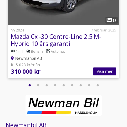
1
4
13
i
Ny 2024
7 februari 2025
Mazda Cx -30 Centre-Line 2.5 M-
Hybrid 10 års garanti
1 mil
Bensin
Automat
Newmanbil AB
fr. 5 023 kr/mån
310 000 kr
Visa mer
Newmanbil AB