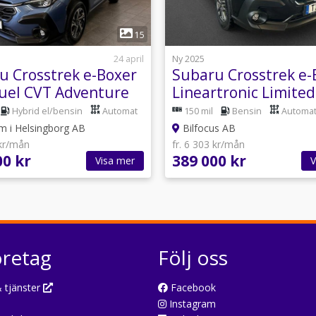
1
1
15
24 april
Ny 2025
u Crosstrek e-Boxer
Subaru Crosstrek e-
Fuel CVT Adventure
Lineartronic Limited
att 1020:-
Hybrid el/bensin
Automat
150 mil
Bensin
Automa
m i Helsingborg AB
Bilfocus AB
 kr/mån
fr. 6 303 kr/mån
00 kr
389 000 kr
Visa mer
V
öretag
Följ oss
 tjänster
Facebook
Instagram