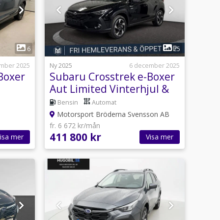
1
6
25
mber 2025
Ny 2025
6 december 2025
Boxer
Subaru Crosstrek e-Boxer
Aut Limited Vinterhjul &
Dragkrok
Bensin
Automat
Motorsport Bröderna Svensson AB
fr. 6 672 kr/mån
411 800 kr
isa mer
Visa mer