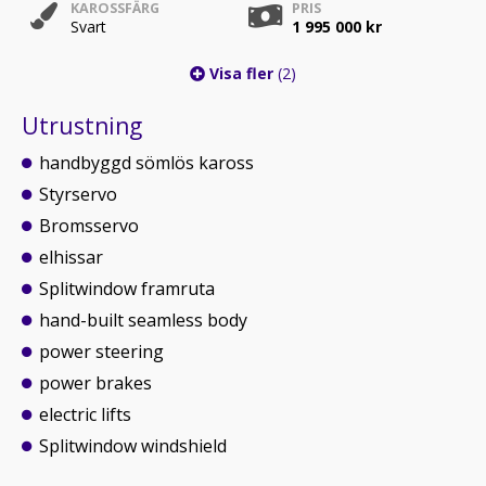
KAROSSFÄRG
PRIS
Svart
1 995 000 kr
Visa fler
(2)
Utrustning
handbyggd sömlös kaross
Styrservo
Bromsservo
elhissar
Splitwindow framruta
hand-built seamless body
power steering
power brakes
electric lifts
Splitwindow windshield