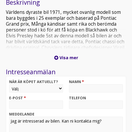
Beskrivning
Världens dyraste bil 1971, mycket ovanlig modell som
bara byggdes i 25 exemplar och baserad på Pontiac
Grand prix, Många kändisar samt rika och berömda
personer stod i kö för att få köpa en Blackhawk och
Elvis Presley hade 5st av denna modell så bilen är och
har blivit världskänd tack vare detta, Pontiac chassi och
drivlina original, Chryslers tidigare chefsdesigner Virgil
Exner stod för utseendet när dessa byggdes på
Visa mer
Carrozzeria Padane i Modena- Italien, denna bil är
dessutom autograferad av Priscilla Presley på
Intresseanmälan
handskfackets lucka, superlyxig inredning med
skinnklädsel och guld detaljer, V8 400 cubic inches med
NÄR ÄR KÖPET AKTUELLT?
NAMN
*
TH400 låda 3 stegad, en fantastisk bil i mycket bra
skick, varje bilsamlares dröm Ring eller maila för mer
info och för visning
E-POST
*
TELEFON
English:
The world's most expensive car in 1971, a very rare
MEDDELANDE
model that was only built in 25 copies and based on the
Pontiac Grand Prix, Many celebrities and rich and
famous people stood in line to buy a Blackhawk and