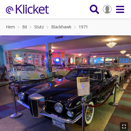
Hem
Bil
Stutz
Blackhawk
1971