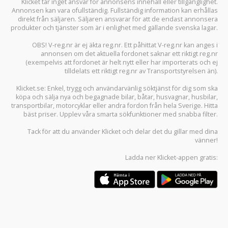
Klicket tar inget ansvar för annonsens innehåll eller tillgänglighet.
Annonsen kan vara ofullständig. Fullständig information kan erhållas
direkt från säljaren. Säljaren ansvarar för att de endast annonsera
produkter och tjänster som är i enlighet med gällande svenska lagar.
OBS! V-reg.nr är ej äkta reg.nr. Ett påhittat V-reg.nr kan anges i
annonsen om det aktuella fordonet saknar ett riktigt reg.nr
(exempelvis att fordonet är helt nytt eller har importerats och ej
tilldelats ett riktigt reg.nr av Transportstyrelsen än).
Klicket.se
: Enkel, trygg och användarvänlig söktjänst för dig som ska
köpa och sälja
nya och begagnade bilar
,
båtar
,
husvagnar
,
husbilar
,
transportbilar
,
motorcyklar
eller andra fordon från hela Sverige. Hitta
bäst priser. Upplev våra smarta sökfunktioner med snabba filter.
Tack för att du använder
Klicket
och delar det du gillar med dina
vänner!
Ladda ner
Klicket-appen
gratis: