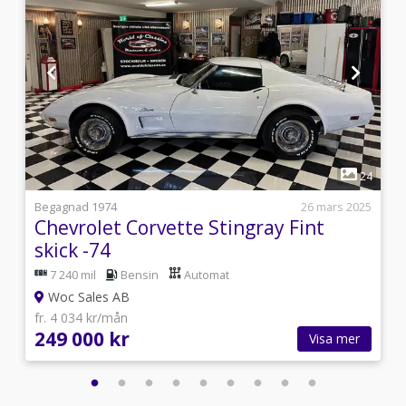
1
6
24
i
Begagnad 1974
26 mars 2025
Chevrolet Corvette Stingray Fint
skick -74
7 240 mil
Bensin
Automat
Woc Sales AB
fr. 4 034 kr/mån
249 000 kr
Visa mer