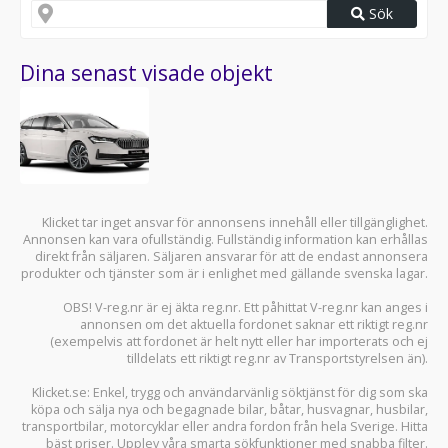
Sök
Dina senast visade objekt
Klicket tar inget ansvar för annonsens innehåll eller tillgänglighet.
Annonsen kan vara ofullständig. Fullständig information kan erhållas
direkt från säljaren. Säljaren ansvarar för att de endast annonsera
produkter och tjänster som är i enlighet med gällande svenska lagar.
OBS! V-reg.nr är ej äkta reg.nr. Ett påhittat V-reg.nr kan anges i
annonsen om det aktuella fordonet saknar ett riktigt reg.nr
(exempelvis att fordonet är helt nytt eller har importerats och ej
tilldelats ett riktigt reg.nr av Transportstyrelsen än).
Klicket.se
: Enkel, trygg och användarvänlig söktjänst för dig som ska
köpa och sälja
nya och begagnade bilar
,
båtar
,
husvagnar
,
husbilar
,
transportbilar
,
motorcyklar
eller andra fordon från hela Sverige. Hitta
bäst priser. Upplev våra smarta sökfunktioner med snabba filter.