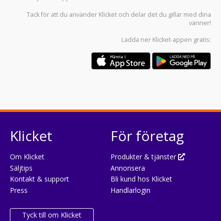
Tack för att du använder
Klicket
och delar det du gillar med dina
vänner!
Ladda ner
Klicket-appen
gratis:
Klicket
För företag
Om Klicket
Produkter & tjänster
Säljtips
Annonsera
Kontakt & support
Bli kund hos Klicket
Press
Handlarlogin
Tyck till om Klicket