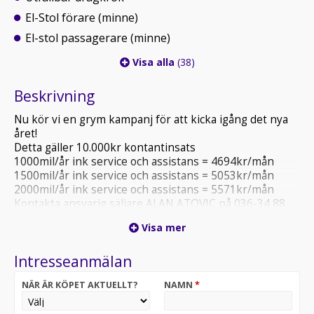
El-Stol förare (minne)
El-stol passagerare (minne)
Visa alla
(38)
Beskrivning
Nu kör vi en grym kampanj för att kicka igång det nya
året!
Detta gäller 10.000kr kontantinsats
1000mil/år ink service och assistans = 4694kr/mån
1500mil/år ink service och assistans = 5053kr/mån
2000mil/år ink service och assistans = 5571kr/mån
Kontakta ansvarig säljare ALAN ATOVIC på 036-34 88
91 alt. alan.atovic@atteviks.se för mer information och
Visa mer
visning samt säkerställa att bilen är på plats, Vi tar
gärna din bil i inbyte
Intresseanmälan
NÄR ÄR KÖPET AKTUELLT?
NAMN
*