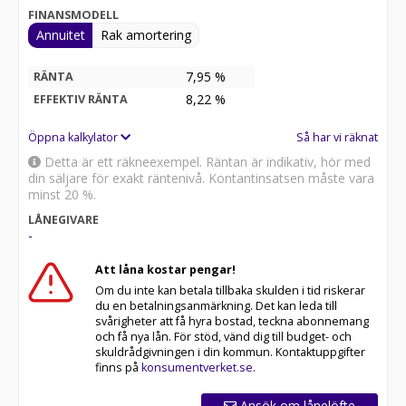
FINANSMODELL
Annuitet
Rak amortering
7,95 %
RÄNTA
8,22
%
EFFEKTIV RÄNTA
Öppna kalkylator
Så har vi räknat
Detta är ett räkneexempel. Räntan är indikativ, hör med
din säljare för exakt räntenivå. Kontantinsatsen måste vara
minst 20 %.
LÅNEGIVARE
-
Att låna kostar pengar!
Om du inte kan betala tillbaka skulden i tid riskerar
du en betalningsanmärkning. Det kan leda till
svårigheter att få hyra bostad, teckna abonnemang
och få nya lån. För stöd, vänd dig till budget- och
skuldrådgivningen i din kommun. Kontaktuppgifter
finns på
konsumentverket.se
.
Ansök om lånelöfte