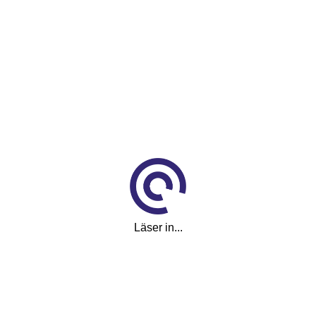
Cockpit Drag D-Värm MOMS
Läser in...