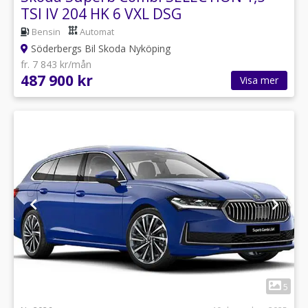
TSI IV 204 HK 6 VXL DSG
Bensin
Automat
Söderbergs Bil Skoda Nyköping
fr. 7 843 kr/mån
487 900 kr
Visa mer
1
5