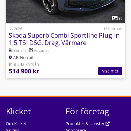
1
17
Ny 2026
16 februari
Skoda Superb Combi Sportline Plug-in
1,5 TSI DSG, Drag, Värmare
Bensin
Automat
AB Norrbil
fr. 8 342 kr/mån
514 900 kr
Visa mer
Klicket
För företag
Om Klicket
Produkter & tjänster
Säljtips
Annonsera