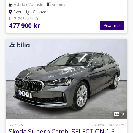
Hybrid el/bensin
Automat
Svenstigs Gislaved
fr. 7 743 kr/mån
477 900 kr
Visa mer
1
15
Ny 2026
28 november 2025
Skoda Superb Combi SELECTION 1,5