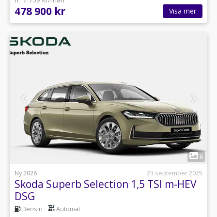
478 900 kr
Visa mer
1
6
Ny 2026
23 september 2025
Skoda Superb Selection 1,5 TSI m-HEV
DSG
Bensin
Automat