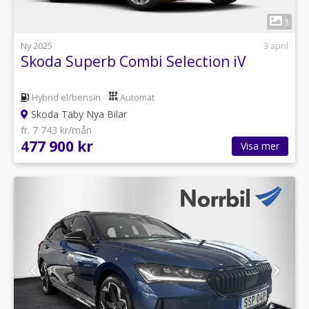
1
3
Ny 2025
3 april
Skoda Superb Combi Selection iV
Hybrid el/bensin
Automat
Skoda Täby Nya Bilar
fr. 7 743 kr/mån
477 900 kr
Visa mer