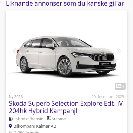
Liknande annonser som du kanske gillar
1
3
Ny 2026
10 december 2025
Skoda Superb Selection Explore Edt. iV
204hk Hybrid Kampanj!
Hybrid el/bensin
Automat
Bilkompani Kalmar AB
fr. 7 759 kr/mån