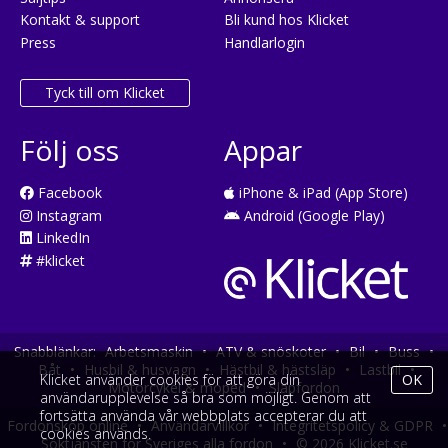
Kontakt & support
Bli kund hos Klicket
Press
Handlarlogin
Tyck till om Klicket
Följ oss
Appar
Facebook
iPhone & iPad (App Store)
Instagram
Android (Google Play)
LinkedIn
#klicket
Snabblänkar:
Arbetsmaskin
•
ATV & snöskoter
•
Bil
•
Buss
•
Båt
•
Husbil & husvagn
•
Hästbil & hästsläp
•
Lastbil
•
Klicket använder cookies för att göra din
OK
Motorcykel & moped
•
Släpfordon
användarupplevelse så bra som möjligt. Genom att
fortsätta använda vår webbplats accepterar du att
Fordonsköp online
•
Användarvillkor
•
Integritetspolicy & GDPR
•
cookies används.
Söktjänsten för Sveriges alla fordon
•
© 2026 Klicket.se