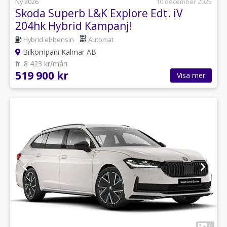
Ny 2026
10 december 2025
Skoda Superb L&K Explore Edt. iV
204hk Hybrid Kampanj!
Hybrid el/bensin
Automat
Bilkompani Kalmar AB
fr. 8 423 kr/mån
519 900 kr
Visa mer
1