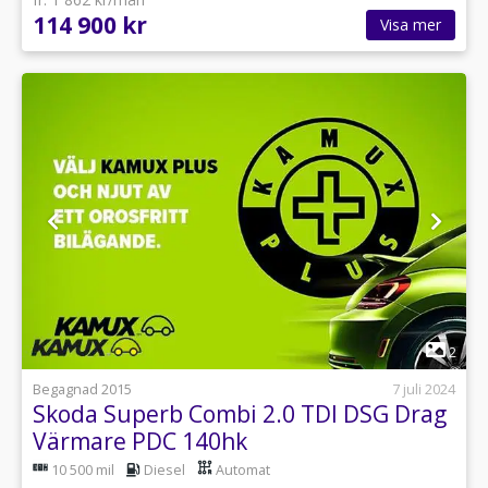
114 900 kr
Visa mer
1
2
Begagnad 2015
7 juli 2024
Skoda Superb Combi 2.0 TDI DSG Drag
Värmare PDC 140hk
10 500 mil
Diesel
Automat