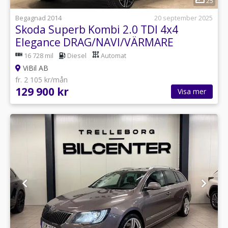
25
Begagnad 2014
20 september 2025
Skoda Superb Kombi 2.0 TDI 4x4
Elegance DRAG/NAVI/VÄRMARE
16 728 mil
Diesel
Automat
ViBil AB
fr. 2 105 kr/mån
129 900 kr
Visa mer