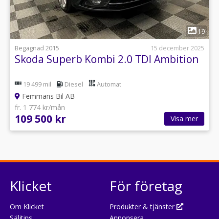
1
19
Begagnad 2015
15 december 2025
Skoda Superb Kombi 2.0 TDI Ambition
19 499 mil
Diesel
Automat
Femmans Bil AB
fr. 1 774 kr/mån
109 500 kr
Visa mer
Klicket
För företag
Om Klicket
Produkter & tjänster
Säljtips
Annonsera