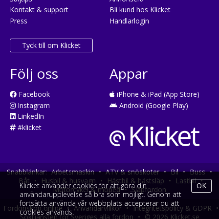
Kontakt & support
Bli kund hos Klicket
Press
Handlarlogin
Tyck till om Klicket
Följ oss
Appar
Facebook
iPhone & iPad (App Store)
Instagram
Android (Google Play)
LinkedIn
#klicket
Snabblänkar:
Arbetsmaskin
•
ATV & snöskoter
•
Bil
•
Buss
•
Båt
•
Husbil & husvagn
•
Hästbil & hästsläp
•
Lastbil
•
Klicket använder cookies för att göra din
OK
Motorcykel & moped
•
Släpfordon
användarupplevelse så bra som möjligt. Genom att
fortsätta använda vår webbplats accepterar du att
Fordonsköp online
•
Användarvillkor
•
Integritetspolicy & GDPR
•
cookies används.
Söktjänsten för Sveriges alla fordon
•
© 2026 Klicket.se