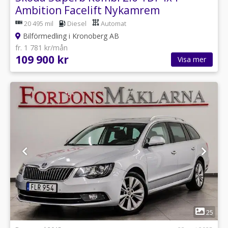
Ambition Facelift Nykamrem
20 495 mil
Diesel
Automat
Bilförmedling i Kronoberg AB
fr. 1 781 kr/mån
109 900 kr
Visa mer
1
25