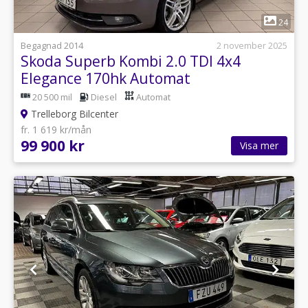
1
24
Begagnad 2014
2 november 2025
Skoda Superb Kombi 2.0 TDI 4x4
Elegance 170hk Automat
20 500 mil
Diesel
Automat
Trelleborg Bilcenter
fr. 1 619 kr/mån
99 900 kr
Visa mer