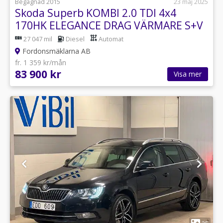
Begagnad 2015
23 maj 2025
Skoda Superb KOMBI 2.0 TDI 4x4
170HK ELEGANCE DRAG VÄRMARE S+V
27 047 mil
Diesel
Automat
Fordonsmäklarna AB
fr. 1 359 kr/mån
83 900 kr
Visa mer
1