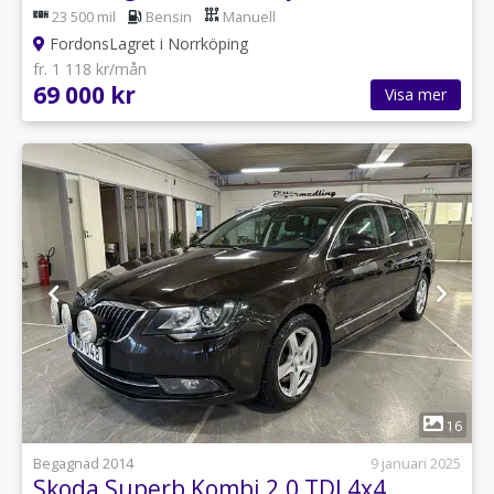
23 500 mil
Bensin
Manuell
FordonsLagret i Norrköping
fr. 1 118 kr/mån
69 000 kr
Visa mer
1
16
Begagnad 2014
9 januari 2025
Skoda Superb Kombi 2.0 TDI 4x4