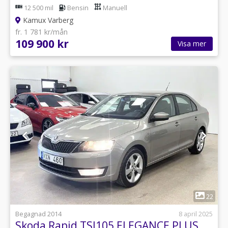
12 500 mil
Bensin
Manuell
Kamux Varberg
fr. 1 781 kr/mån
109 900 kr
Visa mer
1
22
Begagnad 2014
8 april 2025
Skoda Rapid TSI105 ELEGANCE PLUS