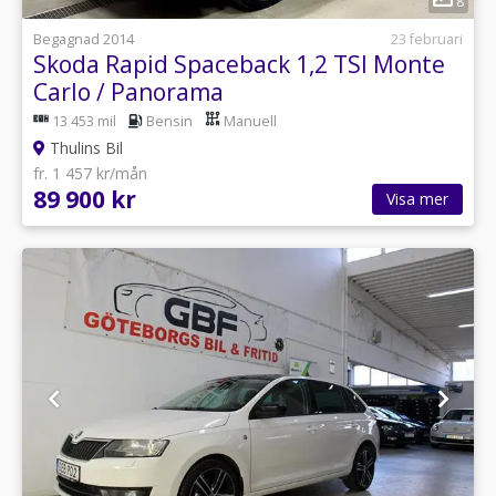
8
Begagnad 2014
23 februari
Skoda Rapid Spaceback 1,2 TSI Monte
Carlo / Panorama
13 453 mil
Bensin
Manuell
Thulins Bil
fr. 1 457 kr/mån
89 900 kr
Visa mer