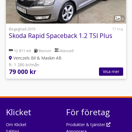
1
9
Begagnad 2015
17 maj
Skoda Rapid Spaceback 1.2 TSI Plus
12 811 mil
Bensin
Manuell
Venczels Bil & Maskin AB
fr. 1 280 kr/mån
79 000 kr
Visa mer
Klicket
För företag
Om Klicket
Produkter & tjänster
Säljtips
Annonsera