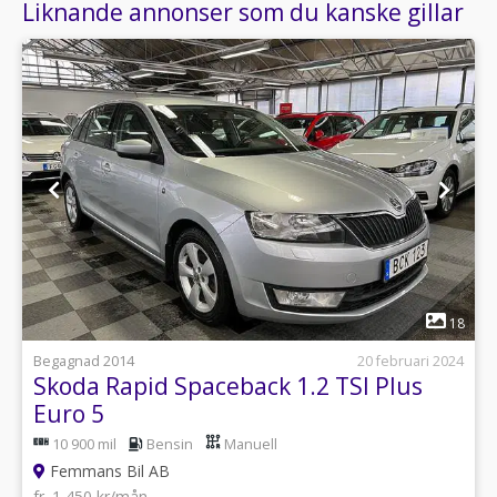
Liknande annonser som du kanske gillar
1
18
Begagnad 2014
20 februari 2024
Skoda Rapid Spaceback 1.2 TSI Plus
Euro 5
10 900 mil
Bensin
Manuell
Femmans Bil AB
fr. 1 450 kr/mån