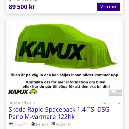
89 500 kr
Visa mer
1
19
Begagnad 2015
24 juli 2024
Skoda Rapid Spaceback 1.4 TSI DSG
Pano M-värmare 122hk
7 700 mil
Bensin
Automat