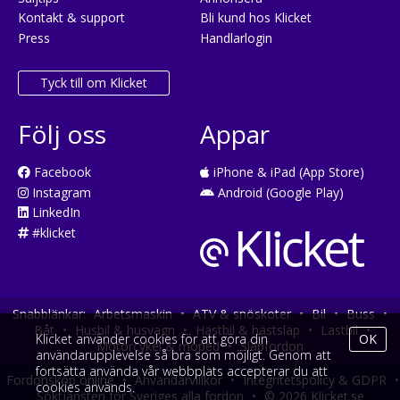
Kontakt & support
Bli kund hos Klicket
Press
Handlarlogin
Tyck till om Klicket
Följ oss
Appar
Facebook
iPhone & iPad (App Store)
Instagram
Android (Google Play)
LinkedIn
#klicket
Snabblänkar:
Arbetsmaskin
•
ATV & snöskoter
•
Bil
•
Buss
•
Båt
•
Husbil & husvagn
•
Hästbil & hästsläp
•
Lastbil
•
Klicket använder cookies för att göra din
OK
Motorcykel & moped
•
Släpfordon
användarupplevelse så bra som möjligt. Genom att
fortsätta använda vår webbplats accepterar du att
Fordonsköp online
•
Användarvillkor
•
Integritetspolicy & GDPR
•
cookies används.
Söktjänsten för Sveriges alla fordon
•
© 2026 Klicket.se