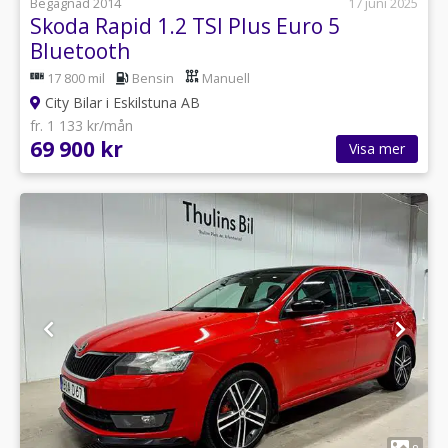
Begagnad 2014
17 juni 2025
Skoda Rapid 1.2 TSI Plus Euro 5
Bluetooth
17 800 mil
Bensin
Manuell
City Bilar i Eskilstuna AB
fr. 1 133 kr/mån
69 900 kr
Visa mer
1