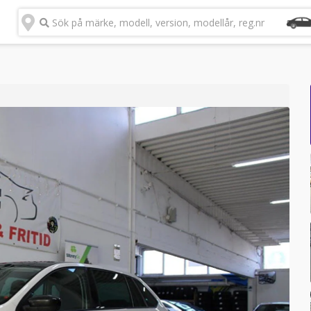
Sök på märke, modell, version, modellår, reg.nr