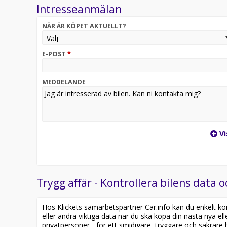
Intresseanmälan
-30 dagars gratis helförsäkring via Länsförsäkring
-Möjlighet att byta in din gamla bil
NÄR ÄR KÖPET AKTUELLT?
Vi strävar efter att varje kund ska känna sig välko
eller återkommande. Våra långvariga kunder är vår 
rad!
E-POST
*
Se vad andra kunder säger om oss på Reco
Öppettider:
Kontakt:
MEDDELANDE
Vi
Trygg affär - Kontrollera bilens data o
Hos Klickets samarbetspartner Car.info kan du enkelt kontr
eller andra viktiga data när du ska köpa din nästa nya ell
privatpersoner - för ett smidigare, tryggare och säkrare b