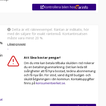
Kontrollera bilen hos
Detta är ett räkneexempel. Räntan är indikativ, hör
med din säljare för exakt räntenivå. Kontantinsatsen
måste vara minst 20 %.
%
LÅNEGIVARE
-
n
Att låna kostar pengar!
Om du inte kan betala tillbaka skulden i tid riskerar
du en betalningsanmärkning. Det kan leda till
svårigheter att få hyra bostad, teckna abonnemang
och få nya lån. För stöd, vänd dig till budget- och
skuldrådgivningen i din kommun. Kontaktuppgifter
finns på
konsumentverket.se
.
at