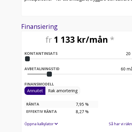
Finansiering
fr
1 133
kr/mån
*
20
KONTANTINSATS
60
må
AVBETALNINGSTID
FINANSMODELL
Annuitet
Rak amortering
7,95 %
RÄNTA
8,27
%
EFFEKTIV RÄNTA
Öppna kalkylator
Så har vi räkn