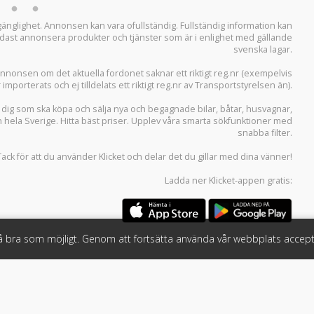
llgänglighet. Annonsen kan vara ofullständig. Fullständig information kan
 endast annonsera produkter och tjänster som är i enlighet med gällande
svenska lagar.
i annonsen om det aktuella fordonet saknar ett riktigt reg.nr (exempelvis
r importerats och ej tilldelats ett riktigt reg.nr av Transportstyrelsen än).
r dig som ska köpa och sälja
nya och begagnade bilar
,
båtar
,
husvagnar
,
n hela Sverige. Hitta bäst priser. Upplev våra smarta sökfunktioner med
snabba filter.
Tack för att du använder
Klicket
och delar det du gillar med dina vänner!
Ladda ner
Klicket-appen
gratis:
så bra som möjligt. Genom att fortsätta använda vår webbplats accept