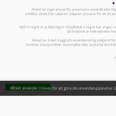
Klicket tar inget ansvar för annonsens innehåll eller ti
erhållas direkt från säljaren. Säljaren ansvarar för att de
OBS! V-reg.nr är ej äkta reg.nr. Ett påhittat V-reg.nr kan anges 
att fordonet är helt nytt eller ha
Klicket.se
: Enkel, trygg och användarvänlig söktjänst fö
husbilar
,
transportbilar
,
motorcyklar
eller andra fordon frå
Klicket använder cookies för att göra din användarupplevelse 