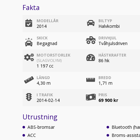
Fakta
MODELLÅR
BILTYP
2014
Halvkombi
SKICK
DRIVHJUL
Begagnad
Tvåhjulsdriven
MOTORSTORLEK
HÄSTKRAFTER
86 hk
(SLAGVOLYM)
1 197 cc
LÄNGD
BREDD
4,30 m
1,71 m
I TRAFIK
PRIS
2014-02-14
69 900 kr
Utrustning
ABS-bromsar
Bluetooth (ha
ACC
Broms-assist