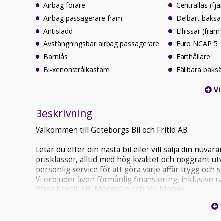
Airbag förare
Centrallås (fjä
Airbag passagerare fram
Delbart baksä
Antisladd
Elhissar (fram
Avstängningsbar airbag passagerare
Euro NCAP 5
Barnlås
Farthållare
Bi-xenonstrålkastare
Fällbara baks
Vi
Beskrivning
Välkommen till Göteborgs Bil och Fritid AB
Letar du efter din nästa bil eller vill sälja din nuva
prisklasser, alltid med hög kvalitet och noggrant 
personlig service för att göra varje affär trygg och 
Vi erbjuder även förmånlig finansiering, inklusive 
Wasa Kredit AB, MoneyGo och My Money.
Hos Göteborgs Bil och Fritid får din bil den omsorg 
vi erbjuder Bilförsäljning, Bilservice, Däckservice s
Dessutom kan du ta del av: