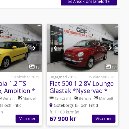
Ansök om lånelöfte
1
1
18
17
10 oktober 2025
Begagnad 2015
25 oktober 2025
B
ia 1.2 TSI
Fiat 500 1.2 8V Lounge
F
, Ambition *
Glastak *Nyservad *
E
426 kr *
Bensin
Manuell
13 762 mil
Bensin
Manuell
l och Fritid
Göteborgs Bil och Fritid
ån
fr. 1 100 kr/mån
f
67 900 kr
6
Visa mer
Visa mer