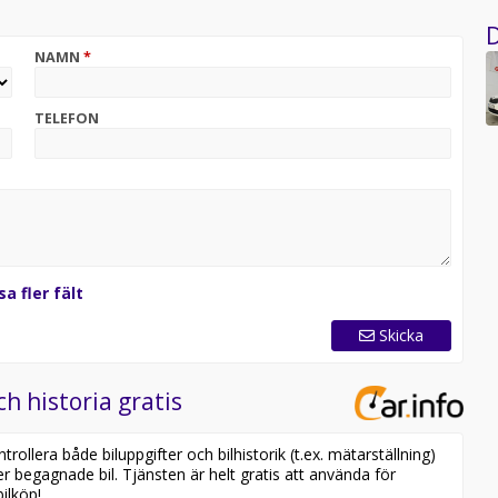
D
NAMN
*
mmen, trygg och sedd, oavsett om det är första gången
största stolthet – och vi är Reco-rekommenderade 11 år i
TELEFON
sa fler fält
Skicka
ch historia gratis
ollera både biluppgifter och bilhistorik (t.ex. mätarställning)
er begagnade bil. Tjänsten är helt gratis att använda för
ilköp!