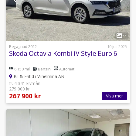
1
11
Begagnad 2022
10 juli 2025
Skoda Octavia Kombi iV Style Euro 6
6 150 mil
Bensin
Automat
Bil & Fritid i Vilhelmina AB
fr. 4 341 kr/mån
279 000 kr
267 900 kr
Visa mer