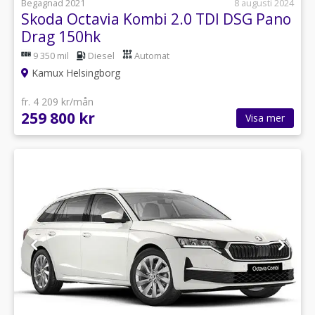
Begagnad 2021
8 augusti 2024
Skoda Octavia Kombi 2.0 TDI DSG Pano
Drag 150hk
9 350 mil
Diesel
Automat
Kamux Helsingborg
fr. 4 209 kr/mån
259 800 kr
Visa mer