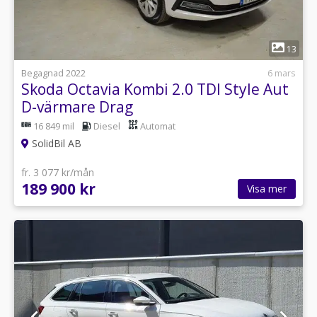
1
13
Begagnad 2022
6 mars
Skoda Octavia Kombi 2.0 TDI Style Aut
D-värmare Drag
16 849 mil
Diesel
Automat
SolidBil AB
fr. 3 077 kr/mån
189 900 kr
Visa mer