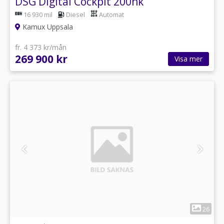
DSG Digital Cockpit 200hk
16 930 mil
Diesel
Automat
Kamux Uppsala
fr. 4 373 kr/mån
269 900 kr
Visa mer
1
26