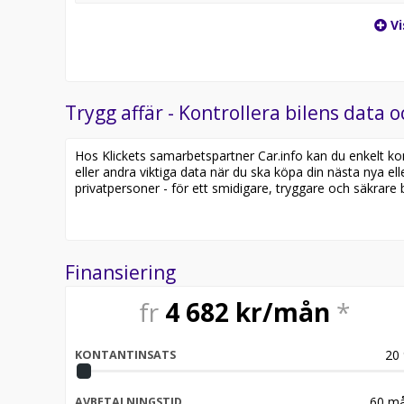
Vi
Trygg affär - Kontrollera bilens data o
Hos Klickets samarbetspartner Car.info kan du enkelt kontr
eller andra viktiga data när du ska köpa din nästa nya ell
privatpersoner - för ett smidigare, tryggare och säkrare b
Finansiering
fr
4 682
kr/mån
*
20
KONTANTINSATS
60
må
AVBETALNINGSTID