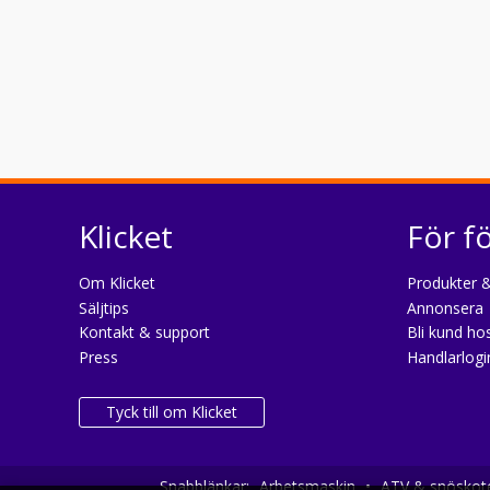
Klicket
För f
Om Klicket
Produkter &
Säljtips
Annonsera
Kontakt & support
Bli kund hos
Press
Handlarlogi
Tyck till om Klicket
Snabblänkar:
Arbetsmaskin
•
ATV & snöskot