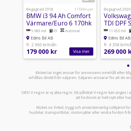
11 juni
Begagnad 2018
17 februari
Begagnad 2020
at
BMW i3 94 Ah Comfort
Volkswag
PF
Värmare/Euro 6 170hk
TDI DPF 
ack
Moms/Dr
Automat
5 983 mil
El
Automat
11 053 mil
E6
6
Edins Bil AB
Edins Bil AB
fr. 2 900 kr/mån
fr. 4 358 kr/m
179 000 kr
269 000 
sa mer
Visa mer
Klicket tar inget ansvar för annonsens innehåll eller ti
erhållas direkt från säljaren. Säljaren ansvarar för att de
OBS! V-reg.nr är ej äkta reg.nr. Ett påhittat V-reg.nr kan anges 
att fordonet är helt nytt eller ha
Klicket.se
: Enkel, trygg och användarvänlig söktjänst fö
husbilar
,
transportbilar
,
motorcyklar
eller andra fordon frå