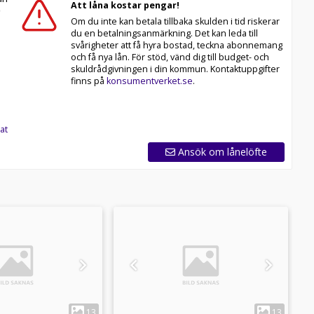
Att låna kostar pengar!
Om du inte kan betala tillbaka skulden i tid riskerar
du en betalningsanmärkning. Det kan leda till
svårigheter att få hyra bostad, teckna abonnemang
och få nya lån. För stöd, vänd dig till budget- och
skuldrådgivningen i din kommun. Kontaktuppgifter
finns på
konsumentverket.se
.
at
Ansök om lånelöfte
1
1
13
13