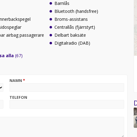
Barnlås
Bluetooth (handsfree)
innerbackspegel
Broms-assistans
sidospeglar
Centrallås (fjärrstyrt)
ar airbag passagerare
Delbart baksäte
Digitalradio (DAB)
sa alla
(67)
NAMN
*
TELEFON
D