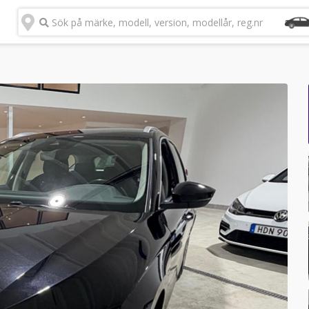
Sök på märke, modell, version, modellår, reg.nr