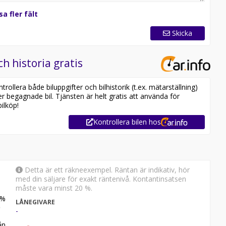
sa fler fält
Skicka
ch historia gratis
ollera både biluppgifter och bilhistorik (t.ex. mätarställning)
er begagnade bil. Tjänsten är helt gratis att använda för
ilköp!
Kontrollera bilen hos
Detta är ett räkneexempel. Räntan är indikativ, hör
med din säljare för exakt räntenivå. Kontantinsatsen
måste vara minst 20 %.
%
LÅNEGIVARE
-
n