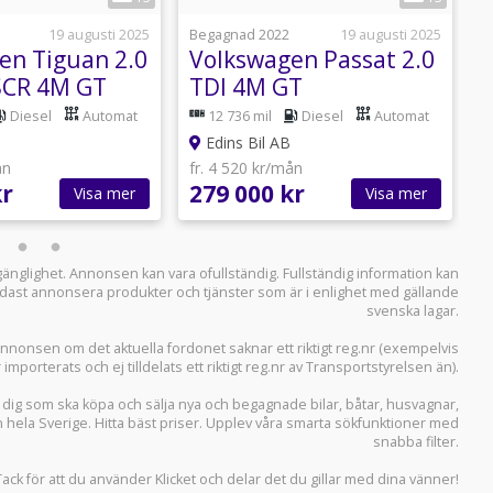
19 augusti 2025
Begagnad 2022
19 augusti 2025
B
en Tiguan 2.0
Volkswagen Passat 2.0
SCR 4M GT
TDI 4M GT
ag/Värmare/Euro
Navi/Drag/Värmare/200hk
Diesel
Automat
12 736 mil
Diesel
Automat
Edins Bil AB
ån
fr. 4 520 kr/mån
f
kr
279 000 kr
9
Visa mer
Visa mer
llgänglighet. Annonsen kan vara ofullständig. Fullständig information kan
 endast annonsera produkter och tjänster som är i enlighet med gällande
svenska lagar.
i annonsen om det aktuella fordonet saknar ett riktigt reg.nr (exempelvis
r importerats och ej tilldelats ett riktigt reg.nr av Transportstyrelsen än).
r dig som ska köpa och sälja
nya och begagnade bilar
,
båtar
,
husvagnar
,
n hela Sverige. Hitta bäst priser. Upplev våra smarta sökfunktioner med
snabba filter.
Tack för att du använder
Klicket
och delar det du gillar med dina vänner!