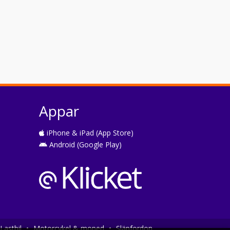
Appar
iPhone & iPad (App Store)
Android (Google Play)
Lastbil
•
Motorcykel & moped
•
Släpfordon