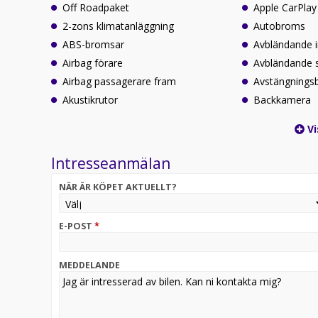
Off Roadpaket
Apple CarPlay
2-zons klimatanläggning
Autobroms
ABS-bromsar
Avbländande 
Airbag förare
Avbländande 
Airbag passagerare fram
Avstängningsb
Akustikrutor
Backkamera
Vi
Intresseanmälan
NÄR ÄR KÖPET AKTUELLT?
E-POST
*
MEDDELANDE