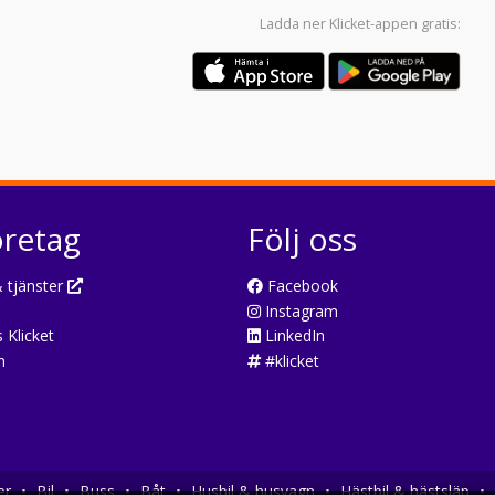
Ladda ner
Klicket-appen
gratis:
öretag
Följ oss
 tjänster
Facebook
Instagram
 Klicket
LinkedIn
n
#klicket
er
•
Bil
•
Buss
•
Båt
•
Husbil & husvagn
•
Hästbil & hästsläp
•