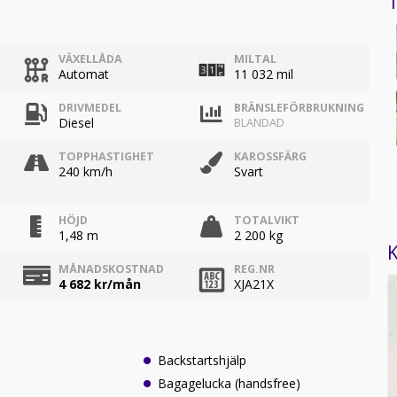
1
VÄXELLÅDA
MILTAL
Automat
11 032 mil
DRIVMEDEL
BRÄNSLEFÖRBRUKNING
Diesel
BLANDAD
TOPPHASTIGHET
KAROSSFÄRG
240 km/h
Svart
HÖJD
TOTALVIKT
1,48 m
2 200 kg
K
MÅNADSKOSTNAD
REG.NR
4 682
kr/mån
XJA21X
Backstartshjälp
Bagagelucka (handsfree)