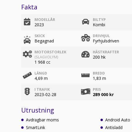
Fakta
MODELLÅR
BILTYP
2023
Kombi
SKICK
DRIVHJUL
Begagnad
Fyrhjulsdriven
MOTORSTORLEK
HÄSTKRAFTER
200 hk
(SLAGVOLYM)
1 968 cc
LÄNGD
BREDD
4,69 m
1,83 m
I TRAFIK
PRIS
2023-02-28
289 000 kr
Utrustning
Avdragbar moms
Android Auto
SmartLink
Antisladd