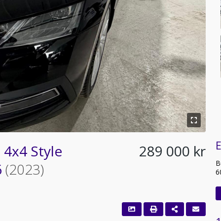
E
 4x4 Style
289 000 kr
B
6
(2023)
6