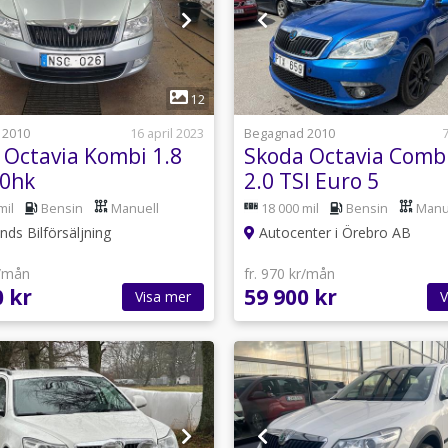
1
1
12
 2010
16 april 2023
Begagnad 2010
7
 Octavia Kombi 1.8
Skoda Octavia Comb
60hk
2.0 TSI Euro 5
mil
Bensin
Manuell
18 000 mil
Bensin
Manu
ds Bilförsäljning
Autocenter i Örebro AB
r/mån
fr. 970 kr/mån
0 kr
59 900 kr
Visa mer
V