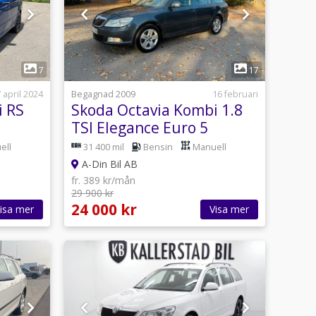
1
7
17
 april 2024
Begagnad 2009
16 februari
i RS
Skoda Octavia Kombi 1.8
TSI Elegance Euro 5
ell
31 400 mil
Bensin
Manuell
A-Din Bil AB
fr. 389 kr/mån
29 900 kr
24 000 kr
isa mer
Visa mer