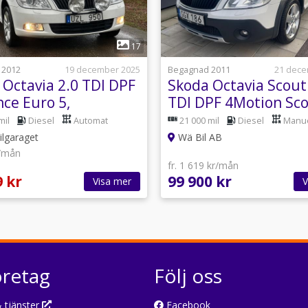
1
1
17
 2012
19 december 2025
Begagnad 2011
21 dece
 Octavia 2.0 TDI DPF
Skoda Octavia Scout
nce Euro 5,
TDI DPF 4Motion Sc
ksåld. Dragkrok.
Euro 5
mil
Diesel
Automat
21 000 mil
Diesel
Manue
ilgaraget
Wä Bil AB
r/mån
fr. 1 619 kr/mån
9 kr
99 900 kr
Visa mer
V
öretag
Följ oss
 tjänster
Facebook