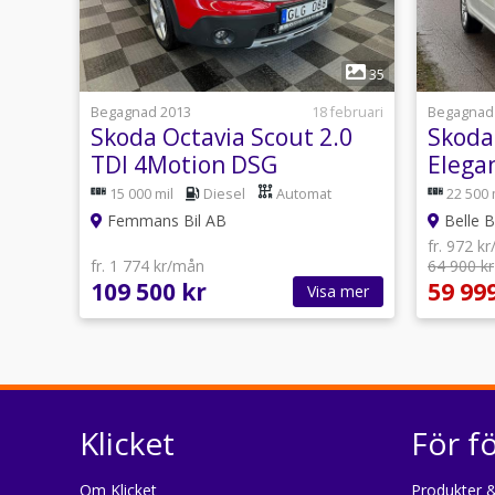
1
35
Begagnad 2013
18 februari
Begagnad
Skoda Octavia Scout 2.0
Skoda
TDI 4Motion DSG
Elega
Sekventiell
Svens
15 000 mil
Diesel
Automat
22 500 
Femmans Bil AB
Belle B
fr. 972 k
fr. 1 774 kr/mån
64 900 kr
109 500 kr
59 99
Visa mer
Klicket
För f
Om Klicket
Produkter &