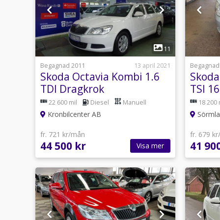
1
11
Begagnad 2011
13 april 2021
Begagnad
Skoda Octavia Kombi 1.6
Skoda
TDI Dragkrok
TSI 1
22 600 mil
Diesel
Manuell
18 200 
Kronbilcenter AB
Sörmlan
fr. 721 kr/mån
fr. 679 k
44 500 kr
41 90
Visa mer