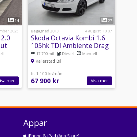
1
14
27
mber 2025
Begagnad 2013
4 augusti 10:07
 2.0
Skoda Octavia Kombi 1.6
out
105hk TDI Ambiente Drag
ll
17 700 mil
Diesel
Manuell
Kallerstad Bil
fr. 1 100 kr/mån
67 900 kr
isa mer
Visa mer
Appar
iPhone & iPad (App Store)