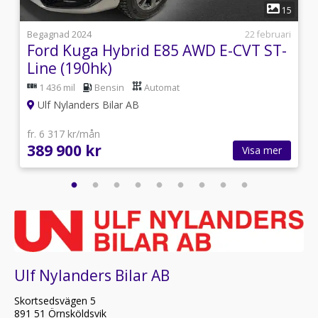
1
5
15
i
Begagnad 2024
22 februari
Ford Kuga Hybrid E85 AWD E-CVT ST-
Line (190hk)
1 436 mil
Bensin
Automat
Ulf Nylanders Bilar AB
fr. 6 317 kr/mån
389 900 kr
Visa mer
Ulf Nylanders Bilar AB
Skortsedsvägen 5
891 51 Örnsköldsvik