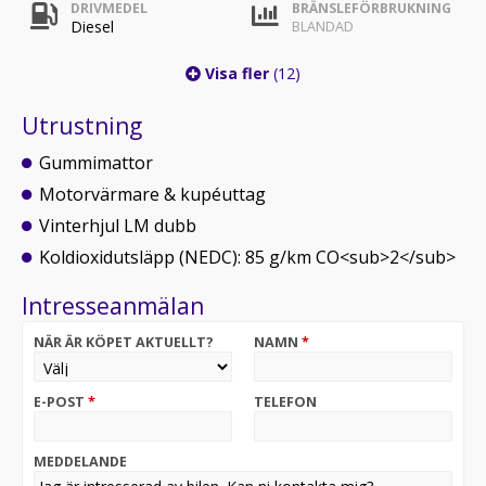
DRIVMEDEL
BRÄNSLEFÖRBRUKNING
Diesel
BLANDAD
Visa fler
(12)
Utrustning
Gummimattor
Motorvärmare & kupéuttag
Vinterhjul LM dubb
Koldioxidutsläpp (NEDC): 85 g/km CO<sub>2</sub>
Intresseanmälan
NÄR ÄR KÖPET AKTUELLT?
NAMN
*
E-POST
*
TELEFON
MEDDELANDE