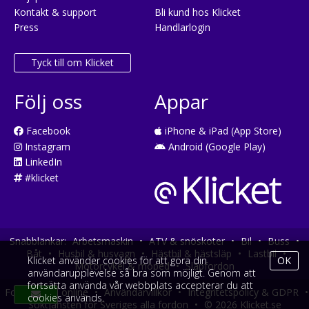
Kontakt & support
Bli kund hos Klicket
Press
Handlarlogin
Tyck till om Klicket
Följ oss
Appar
Facebook
iPhone & iPad (App Store)
Instagram
Android (Google Play)
LinkedIn
#klicket
Snabblänkar:
Arbetsmaskin
•
ATV & snöskoter
•
Bil
•
Buss
•
Båt
•
Husbil & husvagn
•
Hästbil & hästsläp
•
Lastbil
•
Klicket använder cookies för att göra din
OK
Motorcykel & moped
•
Släpfordon
användarupplevelse så bra som möjligt. Genom att
fortsätta använda vår webbplats accepterar du att
Fordonsköp online
•
Användarvillkor
•
Integritetspolicy & GDPR
•
cookies används.
Söktjänsten för Sveriges alla fordon
•
© 2026 Klicket.se