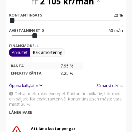
fr
2 105
kr/mån
*
20
%
KONTANTINSATS
60
mån
AVBETALNINGSTID
FINANSMODELL
Annuitet
Rak amortering
7,95 %
RÄNTA
8,25
%
EFFEKTIV RÄNTA
Öppna kalkylator
Så har vi räknat
Detta är ett räkneexempel. Räntan är indikativ, hör med
din säljare för exakt räntenivå. Kontantinsatsen måste vara
minst 20 %.
LÅNEGIVARE
-
Att låna kostar pengar!