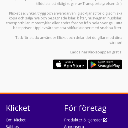
tilldelats ett riktigt reg.nr av Transportstyrelsen än).
Klicket.se
: Enkel, trygg och användarvänlig söktjänst för dig som ska
köpa och sälja
nya och begagnade bilar
,
båtar
,
husvagnar
,
husbilar
,
transportbilar
,
motorcyklar
eller andra fordon från hela Sverige. Hitta
bäst priser. Upplev våra smarta sökfunktioner med snabba filter.
Tack för att du använder
Klicket
och delar det du gillar med dina
vänner!
Ladda ner
Klicket-appen
gratis:
Klicket
För företag
Om Klicket
Produkter & tjänster
Säljtips
Annonsera