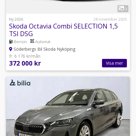
1
3
Ny 2026
28 november 2025
Skoda Octavia Combi SELECTION 1,5
TSI DSG
Bensin
Automat
Söderbergs Bil Skoda Nyköping
fr. 6 176 kr/mån
372 000 kr
Visa mer