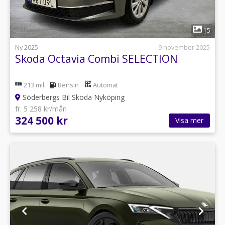
1
15
Ny 2025
9 november 2025
Skoda Octavia Combi SELECTION
213 mil
Bensin
Automat
Söderbergs Bil Skoda Nyköping
fr. 5 258 kr/mån
324 500 kr
Visa mer