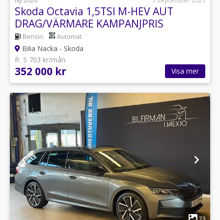
Ny 2026
5 september 2025
Skoda Octavia 1,5TSI M-HEV AUT
DRAG/VÄRMARE KAMPANJPRIS
Bensin
Automat
Bilia Nacka - Skoda
fr. 5 703 kr/mån
352 000 kr
Visa mer
1
23