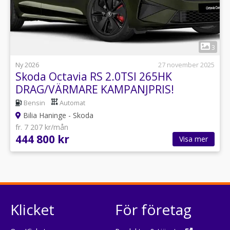
1
3
Ny 2026
27 november 2025
Skoda Octavia RS 2.0TSI 265HK
DRAG/VÄRMARE KAMPANJPRIS!
Bensin
Automat
Bilia Haninge - Skoda
fr. 7 207 kr/mån
444 800 kr
Visa mer
Klicket
För företag