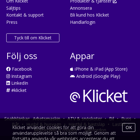
Om Klicket
Produkter & tjänster
Säljtips
Annonsera
Kontakt & support
Bli kund hos Klicket
Press
Handlarlogin
Tyck till om Klicket
Följ oss
Appar
Facebook
iPhone & iPad (App Store)
Instagram
Android (Google Play)
LinkedIn
#klicket
Snabblänkar:
Arbetsmaskin
•
ATV & snöskoter
•
Bil
•
Buss
•
Båt
•
Husbil & husvagn
•
Hästbil & hästsläp
•
Lastbil
•
Klicket använder cookies för att göra din
OK
Motorcykel & moped
•
Släpfordon
användarupplevelse så bra som möjligt. Genom att
fortsätta använda vår webbplats accepterar du att