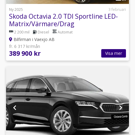
Ny 2025
3 februari
Skoda Octavia 2.0 TDI Sportline LED-
Matrix/Värmare/Drag
2 200 mil
Diesel
Automat
Bilfirman i Vaexjo AB
fr. 6 317 kr/mån
389 900 kr
Visa mer