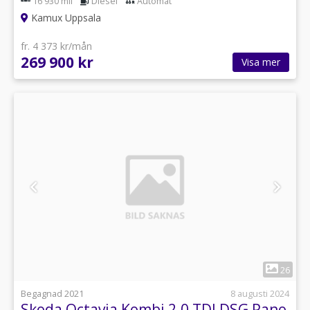
16 930 mil
Diesel
Automat
Kamux Uppsala
fr. 4 373 kr/mån
269 900 kr
Visa mer
1
26
Begagnad 2021
8 augusti 2024
Skoda Octavia Kombi 2.0 TDI DSG Pano