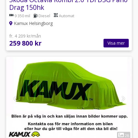
Drag 150hk
9 350 mil
Diesel
Automat
Kamux Helsingborg
fr. 4 209 kr/mån
259 800 kr
Visa mer
1
28