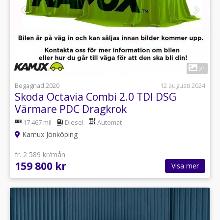
1
21
Begagnad 2020
12 augusti 2024
Skoda Octavia Combi 2.0 TDI DSG
Värmare PDC Dragkrok
17 467 mil
Diesel
Automat
Kamux Jönköping
fr. 2 589 kr/mån
159 800 kr
Visa mer