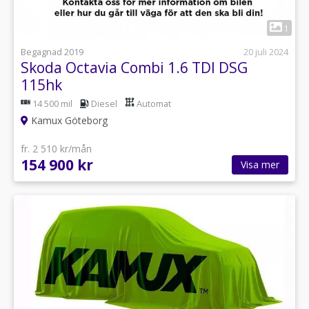
1
Begagnad 2019
20 juli 2024
Skoda Octavia Combi 1.6 TDI DSG
115hk
14 500 mil
Diesel
Automat
Kamux Göteborg
fr. 2 510 kr/mån
154 900 kr
Visa mer