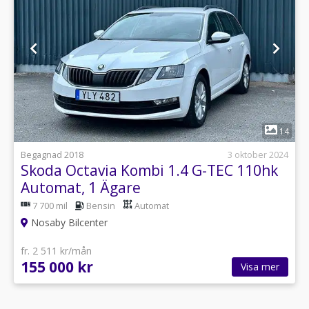
1
14
Begagnad 2018
3 oktober 2024
Skoda Octavia Kombi 1.4 G-TEC 110hk
Automat, 1 Ägare
7 700 mil
Bensin
Automat
Nosaby Bilcenter
fr. 2 511 kr/mån
155 000 kr
Visa mer