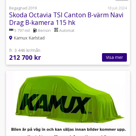
Begagnad 2019
18 juli 2024
Skoda Octavia TSI Canton B-värm Navi
Drag B-kamera 115 hk
5 797 mil
Bensin
Automat
Kamux Karlstad
fr. 3 446 kr/mån
212 700 kr
Visa mer