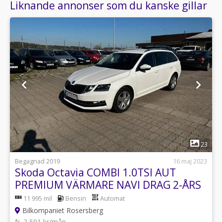
Liknande annonser som du kanske gillar
1
23
Begagnad 2019
16 maj 2023
Skoda Octavia COMBI 1.0TSI AUT
PREMIUM VÄRMARE NAVI DRAG 2-ÅRS
GARANTI
11 995 mil
Bensin
Automat
Bilkompaniet Rosersberg
fr. 2 591 kr/mån