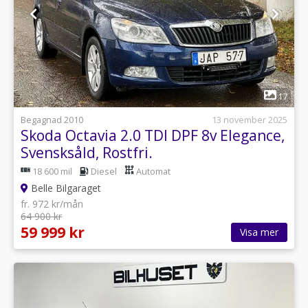
1
17
Begagnad 2010
13 november 2025
Skoda Octavia 2.0 TDI DPF 8v Elegance,
Svensksåld, Rostfri.
18 600 mil
Diesel
Automat
Belle Bilgaraget
fr. 972 kr/mån
64 900 kr
59 999 kr
Visa mer