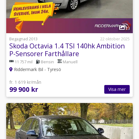
1
23
Begagnad 2013
22 oktober 2025
Skoda Octavia 1.4 TSI 140hk Ambition
P-Sensorer Farthållare
11 757 mil
Bensin
Manuell
Riddermark Bil - Tyresö
fr. 1 619 kr/mån
99 900 kr
Visa mer