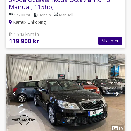
Manual, 115hp,
17 200 mil
Bensin
Manuell
Kamux Linköping
fr. 1 943 kr/mån
119 900 kr
Visa mer
1
19