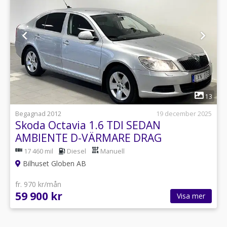
1
13
Begagnad 2012
19 december 2025
Skoda Octavia 1.6 TDI SEDAN
AMBIENTE D-VÄRMARE DRAG
17 460 mil
Diesel
Manuell
Bilhuset Globen AB
fr. 970 kr/mån
59 900 kr
Visa mer