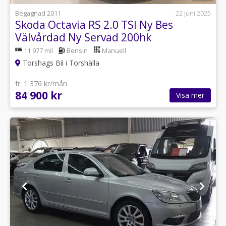
Begagnad 2011
22 juni 2025
Skoda Octavia RS 2.0 TSI Ny Bes
Välvårdad Ny Servad 200hk
11 977 mil
Bensin
Manuell
Torshags Bil i Torshälla
fr. 1 376 kr/mån
84 900 kr
Visa mer