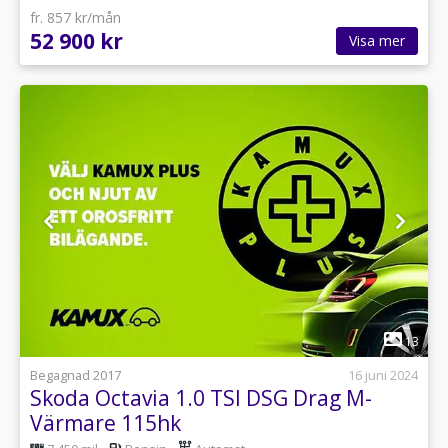
fr. 857 kr/mån
52 900 kr
Visa mer
1
13
Begagnad 2017
16 juni 2024
Skoda Octavia 1.0 TSI DSG Drag M-
Värmare 115hk