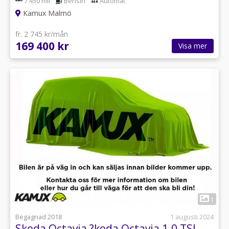
7 450 mil
Bensin
Automat
Kamux Malmö
fr. 2 745 kr/mån
169 400 kr
Visa mer
1
Begagnad 2018
1 augusti 2024
Skoda Octavia ?koda Octavia 1.0 TSI