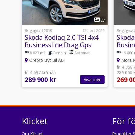
1
27
Begagnad 2019
12 april 2025
Begagnad
Skoda Kodiaq 2.0 TSI 4x4
Skoda
Businessline Drag Gps
Busin
Värmare 190hk
Vinter
8 623 mil
Bensin
Automat
19 000 
Örebro Byt Bil AB
Mora M
fr. 4 358
fr. 4 697 kr/mån
289 000 
289 900 kr
269 0
Visa mer
Klicket
För f
Om Klicket
Produkter &