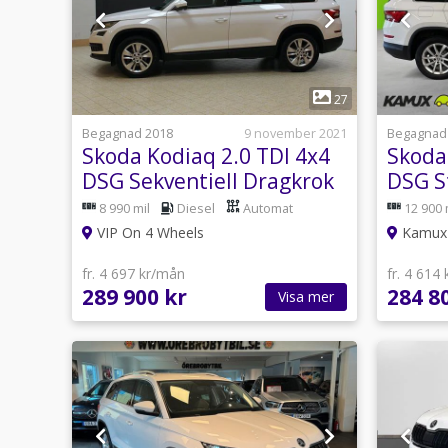
1
27
Begagnad 2018
9 november 2021
Begagnad
Skoda Kodiaq 2.0 TDI 4x4
Skoda
DSG Sekventiell Dragkrok
DSG S
B-Värmare
Drag 
8 990 mil
Diesel
Automat
12 900 
VIP On 4 Wheels
Kamux 
fr. 4 697 kr/mån
fr. 4 614
289 900 kr
284 8
Visa mer