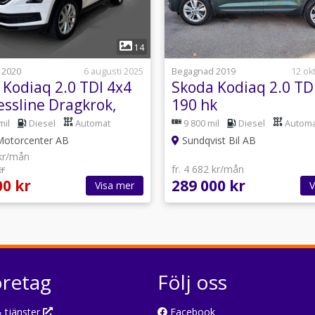
1
1
14
 2020
6 augusti 2025
Begagnad 2019
12 ok
 Kodiaq 2.0 TDI 4x4
Skoda Kodiaq 2.0 TD
essline Dragkrok,
190 hk
hjul
mil
Diesel
Automat
9 800 mil
Diesel
Automa
otorcenter AB
Sundqvist Bil AB
 kr/mån
kr
fr. 4 682 kr/mån
00 kr
289 000 kr
Visa mer
V
öretag
Följ oss
 tjänster
Facebook