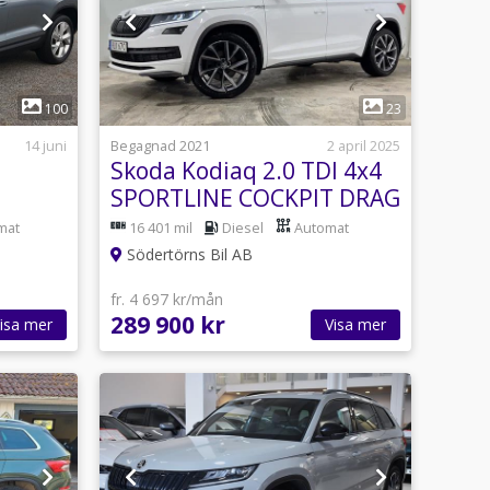
1
100
23
14 juni
Begagnad 2021
2 april 2025
I
Skoda Kodiaq 2.0 TDI 4x4
SPORTLINE COCKPIT DRAG
Drag
MOMSBIL
mat
16 401 mil
Diesel
Automat
Södertörns Bil AB
fr. 4 697 kr/mån
289 900 kr
isa mer
Visa mer