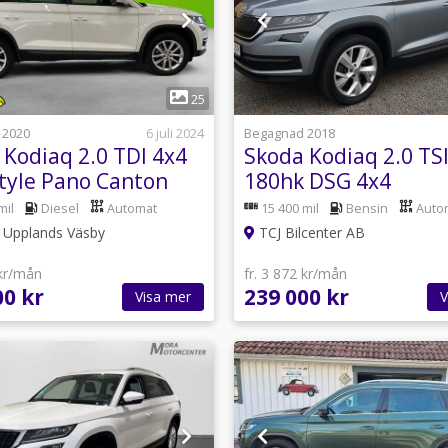
1
1
25
 2020
6 juli 2024
Begagnad 2018
 Kodiaq 2.0 TDI 4x4
Skoda Kodiaq 2.0 TS
tyle Pano Canton
180hk DSG 4x4
Cockpit 190hk
Businessline Skinn 
mil
Diesel
Automat
15 400 mil
Bensin
Auto
Värmare
Upplands Väsby
TCJ Bilcenter AB
 kr/mån
fr. 3 872 kr/mån
00 kr
239 000 kr
Visa mer
V