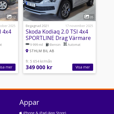
1
12
35
tober 2025
Begagnad 2021
17 november 2025
I 4x4
Skoda Kodiaq 2.0 TSI 4x4
SPORTLINE Drag Värmare
4.95% Ränta
t
9 999 mil
Bensin
Automat
STHLM BIL AB
fr. 5 654 kr/mån
349 000 kr
isa mer
Visa mer
Appar
iPhone & iPad (App Store)