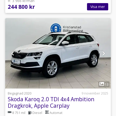
fr. 3 966 kr/mån
244 800 kr
Visa mer
1
13
Begagnad 2020
9 november 2025
Skoda Karoq 2.0 TDI 4x4 Ambition
Dragkrok, Apple Carplay
8 751 mil
Diesel
Automat