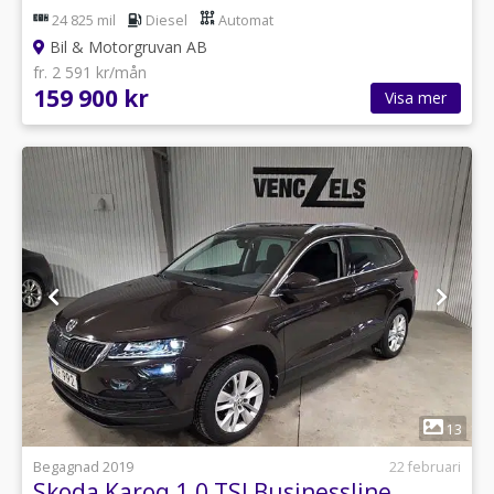
24 825 mil
Diesel
Automat
Bil & Motorgruvan AB
fr. 2 591 kr/mån
159 900 kr
Visa mer
1
13
Begagnad 2019
22 februari
Skoda Karoq 1.0 TSI Businessline