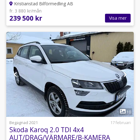
Kristianstad Bilförmedling AB
fr. 3 880 kr/mån
239 500 kr
Visa mer
1
10
Begagnad 2021
17 februari
Skoda Karoq 2.0 TDI 4x4
AUT/DRAG/VÄRMARE/B-KAMERA