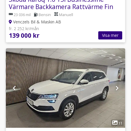
Värmare Backkamera Rattvärme Fin
23 036 mil
Bensin
Manuell
Venczels Bil & Maskin AB
fr. 2 252 kr/mån
139 000 kr
Visa mer
1
11