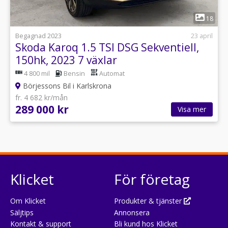
1
18
Begagnad 2023
23 april
Skoda Karoq 1.5 TSI DSG Sekventiell,
150hk, 2023 7 växlar
4 800 mil
Bensin
Automat
Börjessons Bil i Karlskrona
fr. 4 682 kr/mån
289 000 kr
Visa mer
Klicket
För företag
Om Klicket
Produkter & tjänster
Säljtips
Annonsera
Kontakt & support
Bli kund hos Klicket