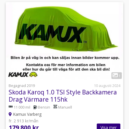
1
Begagnad 2019
10 augusti 2024
Skoda Karoq 1.0 TSI Style Backkamera
Drag Värmare 115hk
11 000 mil
Bensin
Manuell
Kamux Varberg
fr. 2 913 kr/mån
179 800 kr
Visa mer