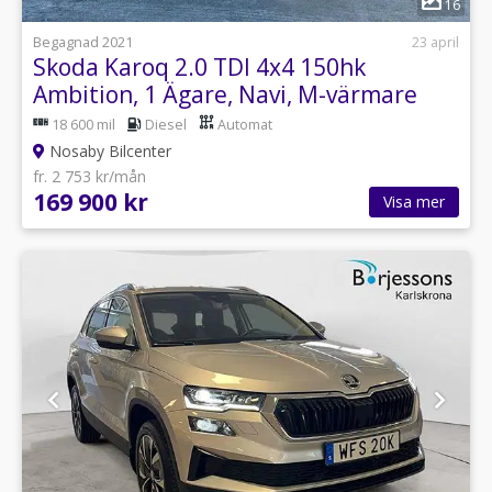
16
Begagnad 2021
23 april
Skoda Karoq 2.0 TDI 4x4 150hk
Ambition, 1 Ägare, Navi, M-värmare
18 600 mil
Diesel
Automat
Nosaby Bilcenter
fr. 2 753 kr/mån
169 900 kr
Visa mer