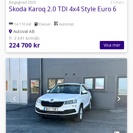
Begagnad 2020
27 mars
Skoda Karoq 2.0 TDI 4x4 Style Euro 6
14 110 mil
Diesel
Automat
Autoval AB
fr. 3 641 kr/mån
224 700 kr
Visa mer
1