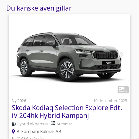
Du kanske även gillar
1
4
3
5
Ny 2026
10 december 2025
Skoda Kodiaq Selection Explore Edt.
iV 204hk Hybrid Kampanj!
Hybrid el/bensin
Automat
Bilkompani Kalmar AB
fr. 7 484 kr/mån