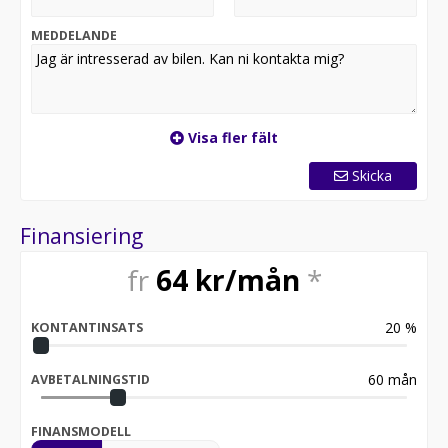
hjälper till med finansieringen. Vill du höra mer?
Välkommen in till oss på Bilkompani Kalmar. Södra
MEDDELANDE
Vägen 72. Vi är med dig!
Visa fler fält
Skicka
Finansiering
fr
64
kr/mån
*
20
%
KONTANTINSATS
60
mån
AVBETALNINGSTID
FINANSMODELL