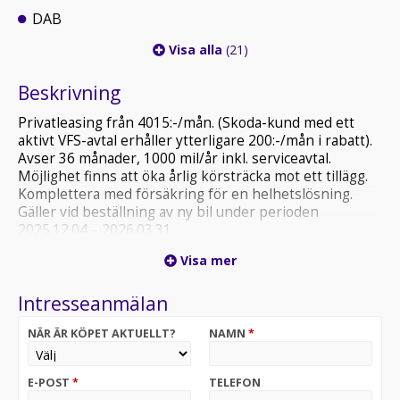
DAB
Visa alla
(21)
Beskrivning
Privatleasing från 4015:-/mån. (Skoda-kund med ett
aktivt VFS-avtal erhåller ytterligare 200:-/mån i rabatt).
Avser 36 månader, 1000 mil/år inkl. serviceavtal.
Möjlighet finns att öka årlig körsträcka mot ett tillägg.
Komplettera med försäkring för en helhetslösning.
Gäller vid beställning av ny bil under perioden
2025.12.04 – 2026.03.31.
Visa mer
Kontakta säljare för mer information.
Intresseanmälan
Vi tar gärna emot din nuvarande bil i inbyte. Våra nya
bilar levereras alltid med minst 3års nybilsgaranti. Våra
NÄR ÄR KÖPET AKTUELLT?
NAMN
*
Demobilar levereras alltid med kvarvarande
nybilsgaranti. Ni som köpare har även möjlighet att
teckna serviceavtal och märkesförsäkring som
E-POST
*
TELEFON
säkerställer att din nya bil tas om hand på bästa sätt. Vi