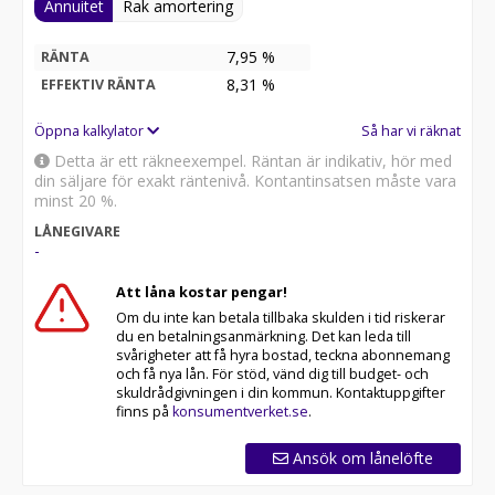
Annuitet
Rak amortering
7,95 %
RÄNTA
8,31
%
EFFEKTIV RÄNTA
Öppna kalkylator
Så har vi räknat
Detta är ett räkneexempel. Räntan är indikativ, hör med
din säljare för exakt räntenivå. Kontantinsatsen måste vara
minst 20 %.
LÅNEGIVARE
-
Att låna kostar pengar!
Om du inte kan betala tillbaka skulden i tid riskerar
du en betalningsanmärkning. Det kan leda till
svårigheter att få hyra bostad, teckna abonnemang
och få nya lån. För stöd, vänd dig till budget- och
skuldrådgivningen i din kommun. Kontaktuppgifter
finns på
konsumentverket.se
.
Ansök om lånelöfte