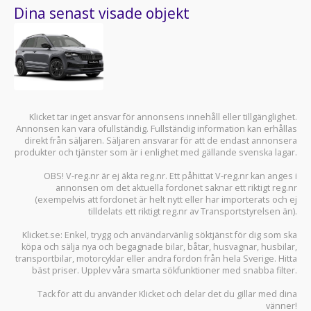
Dina senast visade objekt
Klicket tar inget ansvar för annonsens innehåll eller tillgänglighet.
Annonsen kan vara ofullständig. Fullständig information kan erhållas
direkt från säljaren. Säljaren ansvarar för att de endast annonsera
produkter och tjänster som är i enlighet med gällande svenska lagar.
OBS! V-reg.nr är ej äkta reg.nr. Ett påhittat V-reg.nr kan anges i
annonsen om det aktuella fordonet saknar ett riktigt reg.nr
(exempelvis att fordonet är helt nytt eller har importerats och ej
tilldelats ett riktigt reg.nr av Transportstyrelsen än).
Klicket.se
: Enkel, trygg och användarvänlig söktjänst för dig som ska
köpa och sälja
nya och begagnade bilar
,
båtar
,
husvagnar
,
husbilar
,
transportbilar
,
motorcyklar
eller andra fordon från hela Sverige. Hitta
bäst priser. Upplev våra smarta sökfunktioner med snabba filter.
Tack för att du använder
Klicket
och delar det du gillar med dina
vänner!