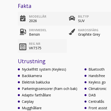
Fakta
MODELLÅR
BILTYP
2026
SUV
DRIVMEDEL
KAROSSFÄRG
Bensin
Graphite Grey
REG.NR
VKT575
Utrustning
Nyckelfritt system (Keyless)
Bluetooth
Backkamera
Handsfree
Elektrisk baklucka
Keyless go
Parkeringssensorer (fram och bak)
Climatronic
Adaptiv farthållare
DAB
Carplay
Centrallås
Mugghållare
Front assist