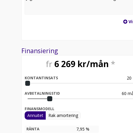
Vi
Finansiering
fr
6 269
kr/mån
*
20
KONTANTINSATS
60
må
AVBETALNINGSTID
FINANSMODELL
Annuitet
Rak amortering
7,95 %
RÄNTA