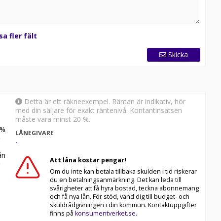
sa fler fält
Skicka
Detta är ett räkneexempel. Räntan är indikativ, hör
med din säljare för exakt räntenivå. Kontantinsatsen
måste vara minst 20 %.
%
LÅNEGIVARE
-
n
Att låna kostar pengar!
Om du inte kan betala tillbaka skulden i tid riskerar
du en betalningsanmärkning. Det kan leda till
svårigheter att få hyra bostad, teckna abonnemang
och få nya lån. För stöd, vänd dig till budget- och
skuldrådgivningen i din kommun. Kontaktuppgifter
finns på
konsumentverket.se
.