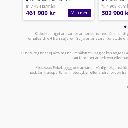
fr. 7 484 kr/mån
fr. 4 908 kr/m
461 900 kr
302 900 
sa mer
Visa mer
Klicket tar inget ansvar för annonsens innehåll eller ti
erhållas direkt från säljaren. Säljaren ansvarar för att de
OBS! V-reg.nr är ej äkta reg.nr. Ett påhittat V-reg.nr kan anges 
att fordonet är helt nytt eller ha
Klicket.se
: Enkel, trygg och användarvänlig söktjänst fö
husbilar
,
transportbilar
,
motorcyklar
eller andra fordon frå