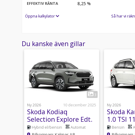
8,25
%
EFFEKTIV RÄNTA
Öppna kalkylator
Så har vi räkn
Du kanske även gillar
1
3
3
ber 2025
Ny 2026
10 december 2025
Ny 2026
Skoda Kodiaq
Skoda Ka
Selection Explore Edt.
1.0 TSI 1
I
iV 204hk Hybrid
Kampanj
Hybrid el/bensin
Automat
Bensin
nj!
Kampanj!
Bilkompani Kalmar AB
Bilkompani 