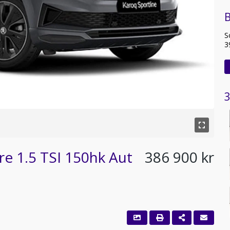
S
3
3
re 1.5 TSI 150hk Aut
386 900 kr