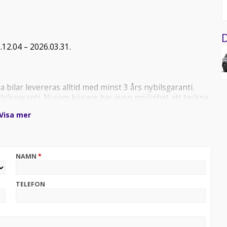
D
.12.04 – 2026.03.31.
a bilar levereras alltid med minst 3 års nybilsgaranti.
bilsgaranti. Ni som köpare har även möjlighet att teckna
t din nya bil tas om hand på bästa sätt. Vi hjälper till
Visa mer
 till oss på Bilkompani Kalmar. Södra Vägen 72. Vi är med
NAMN
*
TELEFON