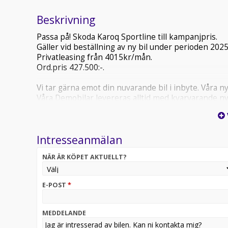
Beskrivning
Passa på! Skoda Karoq Sportline till kampanjpris.
Gäller vid beställning av ny bil under perioden 2025
Privatleasing från 4015kr/mån.
Ord.pris 427.500:-.
Vi tar gärna emot din nuvarande bil i inbyte. Våra ny
Våra Demobilar levereras alltid med kvarvarande ny
serviceavtal och märkesförsäkring som säkerställer at
med finansieringen. Vill du höra mer? Välkommen in
dig!
Intresseanmälan
NÄR ÄR KÖPET AKTUELLT?
E-POST
*
MEDDELANDE