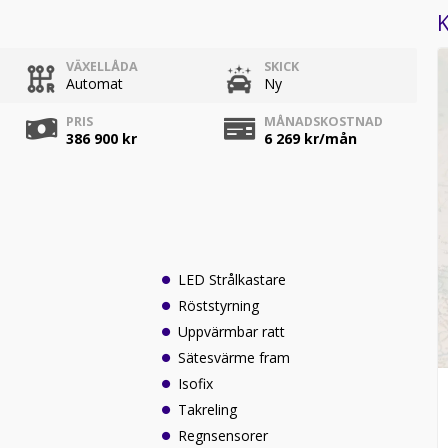
K
VÄXELLÅDA
SKICK
Automat
Ny
PRIS
MÅNADSKOSTNAD
386 900 kr
6 269
kr/mån
LED Strålkastare
Röststyrning
Uppvärmbar ratt
Sätesvärme fram
Isofix
Takreling
Regnsensorer