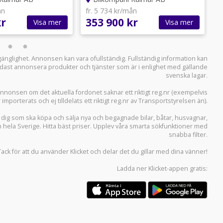
ån
fr. 5 734 kr/mån
f
kr
353 900 kr
5
Visa mer
Visa mer
llgänglighet. Annonsen kan vara ofullständig. Fullständig information kan
 endast annonsera produkter och tjänster som är i enlighet med gällande
svenska lagar.
i annonsen om det aktuella fordonet saknar ett riktigt reg.nr (exempelvis
r importerats och ej tilldelats ett riktigt reg.nr av Transportstyrelsen än).
r dig som ska köpa och sälja
nya och begagnade bilar
,
båtar
,
husvagnar
,
n hela Sverige. Hitta bäst priser. Upplev våra smarta sökfunktioner med
snabba filter.
Tack för att du använder
Klicket
och delar det du gillar med dina vänner!
Ladda ner
Klicket-appen
gratis: