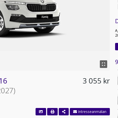
D
A
2
9
16
3 055 kr
2027)
Intresseanmälan