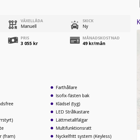
K
VÄXELLÅDA
SKICK
Manuell
Ny
PRIS
MÅNADSKOSTNAD
3 055 kr
49
kr/mån
Farthållare
Isofix-fästen bak
ndsfree
Klädsel (tyg)
LED Strålkastare
rrstyrt)
Lättmetallfälgar
te
Multifunktionsratt
r (fram)
Nyckelfritt system (Keyless)