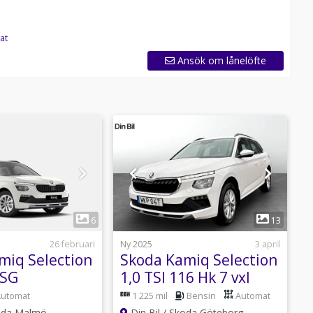
at
Ansök om lånelöfte
1
1
6
13
26 februari
Ny 2025
3 april
N
miq Selection
Skoda Kamiq Selection
S
DSG
1,0 TSI 116 Hk 7 vxl
1
easingerbjudande*
DSG
Automat
1 225 mil
Bensin
Automat
koda Malmö
Din Bil / Skoda Göteborg -