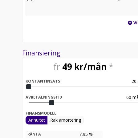
Vi
Finansiering
fr
49
kr/mån
*
20
KONTANTINSATS
60
må
AVBETALNINGSTID
FINANSMODELL
Annuitet
Rak amortering
7,95 %
RÄNTA