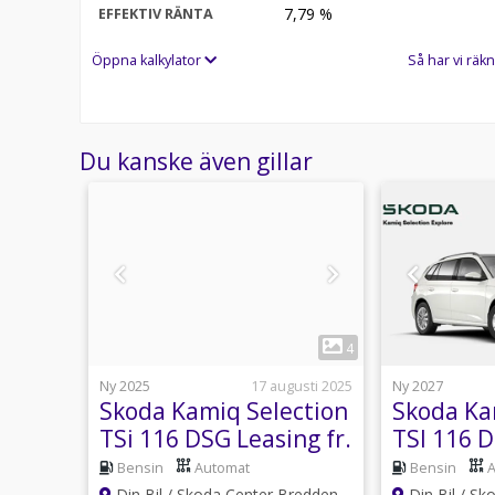
7,79
%
EFFEKTIV RÄNTA
Öppna kalkylator
Så har vi räkn
Du kanske även gillar
1
13
4
16 juni
Ny 2025
17 augusti 2025
Ny 2027
ction
Skoda Kamiq Selection
Skoda Ka
DSG
TSi 116 DSG Leasing fr.
TSI 116 
*privatl
tomat
Bensin
Automat
Bensin
m - Täby
Din Bil / Skoda Center Bredden
Din Bil / S