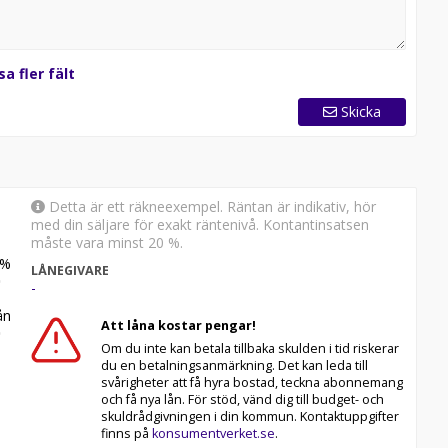
sa fler fält
Skicka
Detta är ett räkneexempel. Räntan är indikativ, hör
med din säljare för exakt räntenivå. Kontantinsatsen
måste vara minst 20 %.
%
LÅNEGIVARE
-
n
Att låna kostar pengar!
Om du inte kan betala tillbaka skulden i tid riskerar
du en betalningsanmärkning. Det kan leda till
svårigheter att få hyra bostad, teckna abonnemang
och få nya lån. För stöd, vänd dig till budget- och
skuldrådgivningen i din kommun. Kontaktuppgifter
finns på
konsumentverket.se
.