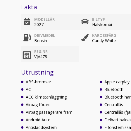
Fakta
MODELLÅR
BILTYP
2027
Halvkombi
DRIVMEDEL
KAROSSFÄRG
Bensin
Candy White
REG.NR
VJV478
Utrustning
ABS-bromsar
Apple carplay
AC
Bluetooth
ACC klimatanläggning
Bluetooth ha
Airbag förare
Centrallås
Airbag passagerare fram
Centrallås (fjä
Android Auto
Delbart baksä
Antisladdsystem
Elfönsterhissa