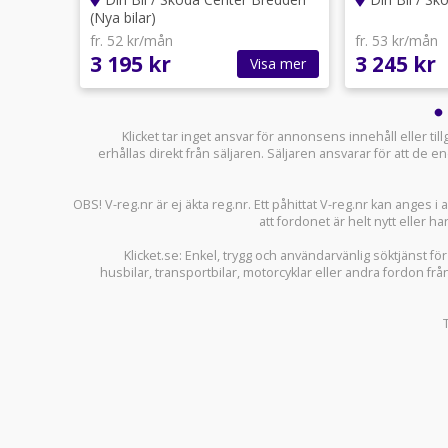
(Nya bilar)
fr. 52 kr/mån
fr. 53 kr/mån
3 195 kr
3 245 kr
sa mer
Visa mer
Klicket tar inget ansvar för annonsens innehåll eller ti
erhållas direkt från säljaren. Säljaren ansvarar för att de
OBS! V-reg.nr är ej äkta reg.nr. Ett påhittat V-reg.nr kan anges 
att fordonet är helt nytt eller ha
Klicket.se
: Enkel, trygg och användarvänlig söktjänst fö
husbilar
,
transportbilar
,
motorcyklar
eller andra fordon frå