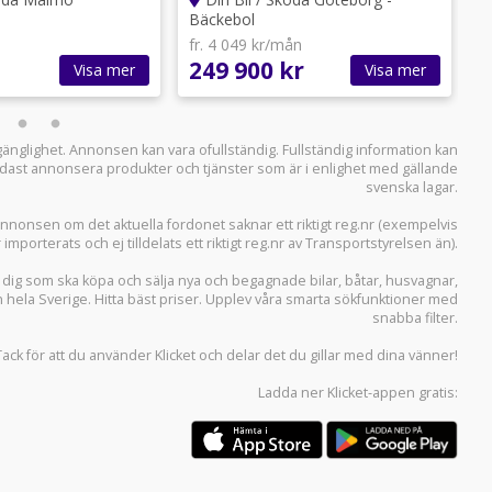
Bäckebol
B
fr. 4 049 kr/mån
f
249 900 kr
2
Visa mer
Visa mer
llgänglighet. Annonsen kan vara ofullständig. Fullständig information kan
 endast annonsera produkter och tjänster som är i enlighet med gällande
svenska lagar.
i annonsen om det aktuella fordonet saknar ett riktigt reg.nr (exempelvis
r importerats och ej tilldelats ett riktigt reg.nr av Transportstyrelsen än).
r dig som ska köpa och sälja
nya och begagnade bilar
,
båtar
,
husvagnar
,
n hela Sverige. Hitta bäst priser. Upplev våra smarta sökfunktioner med
snabba filter.
Tack för att du använder
Klicket
och delar det du gillar med dina vänner!
Ladda ner
Klicket-appen
gratis: