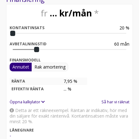
fr
...
kr/mån
*
20
%
KONTANTINSATS
60
mån
AVBETALNINGSTID
FINANSMODELL
Annuitet
Rak amortering
7,95 %
RÄNTA
...
%
EFFEKTIV RÄNTA
Öppna kalkylator
Så har vi räknat
Detta är ett räkneexempel. Räntan är indikativ, hör med
din säljare för exakt räntenivå. Kontantinsatsen måste vara
minst 20 %.
LÅNEGIVARE
-