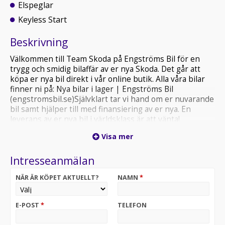
Elspeglar
Keyless Start
Beskrivning
Välkommen till Team Skoda på Engströms Bil för en
trygg och smidig bilaffär av er nya Skoda. Det går att
köpa er nya bil direkt i vår online butik. Alla våra bilar
finner ni på: Nya bilar i lager | Engströms Bil
(engstromsbil.se)Självklart tar vi hand om er nuvarande
bil samt hjälper till med finansiering av er nya. En
leverans av er nya bil i världsklass är att vänta!
Välkommen att kontakta oss för mer information kring
Visa mer
bilen: 0490-66025
Intresseanmälan
NÄR ÄR KÖPET AKTUELLT?
NAMN
*
E-POST
*
TELEFON