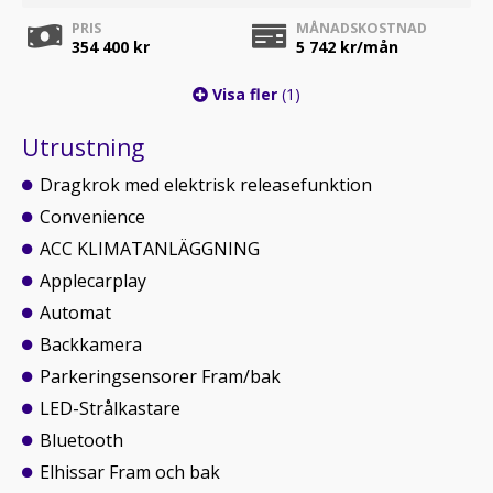
PRIS
MÅNADSKOSTNAD
354 400 kr
5 742
kr/mån
Visa fler
(1)
Utrustning
Dragkrok med elektrisk releasefunktion
Convenience
ACC KLIMATANLÄGGNING
Applecarplay
Automat
Backkamera
Parkeringsensorer Fram/bak
LED-Strålkastare
Bluetooth
Elhissar Fram och bak