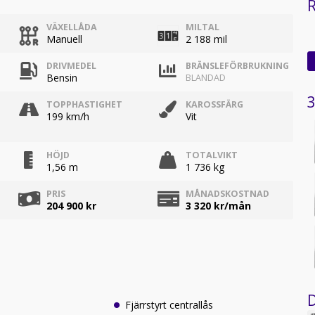
R
VÄXELLÅDA
MILTAL
Manuell
2 188 mil
DRIVMEDEL
BRÄNSLEFÖRBRUKNING
Bensin
BLANDAD
3
TOPPHASTIGHET
KAROSSFÄRG
199 km/h
Vit
HÖJD
TOTALVIKT
1,56 m
1 736 kg
PRIS
MÅNADSKOSTNAD
204 900 kr
3 320
kr/mån
D
Fjärrstyrt centrallås