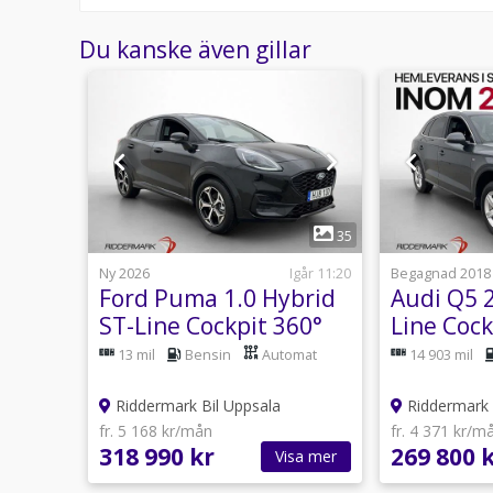
Välkomna!
Du kanske även gillar
Utrustning/Tillbehör:
Adaptiv farthållare,Ambition,Android Auto ,Apple 
bak,Bluetooth,Rails,Elhissar,Elspeglar,AC,Isofix-fä
klimatanläggning,Parkeringssensorer bak,Parkerin
centrallås,Multifunktionsratt,Aircondition,Farthål
1
37
35
usti 11:52
Ny 2026
Igår 11:20
Begagnad 2018
e
Ford Puma 1.0 Hybrid
Audi Q5 2
rag
ST-Line Cockpit 360°
Line Coc
nn
Navi Halvskinn
D-Värmar
nsin
13 mil
Bensin
Automat
14 903 mil
Riddermark Bil Uppsala
Riddermark 
fr. 5 168 kr/mån
fr. 4 371 kr/m
318 990 kr
269 800 
sa mer
Visa mer