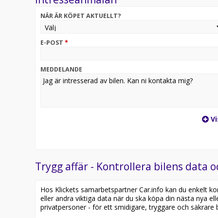
Kontakta oss för mer information:
NÄR ÄR KÖPET AKTUELLT?
Utrustning inkluderar:
- Adaptiv farthållare
E-POST
*
- Apple Carplay
- Android Auto
- Parkeringssensorer fram och bak
MEDDELANDE
- Bluetooth
Övrig information om bilen:
Vid blandad körning är förbrukning endast 0.47 l/mi
Besiktigad till och med 2027-07-31
Vi
Möjlighet till 12-60 månaders garanti
Servicehistorik:
2023-10-19 - 930 mil
2025-10-17 - 1964 mil
Trygg affär - Kontrollera bilens data o
Besök
Hos Klickets samarbetspartner Car.info kan du enkelt kontr
för att:
eller andra viktiga data när du ska köpa din nästa nya ell
• Se närbilder och film på bilen
privatpersoner - för ett smidigare, tryggare och säkrare b
• Reservera bilen direkt online