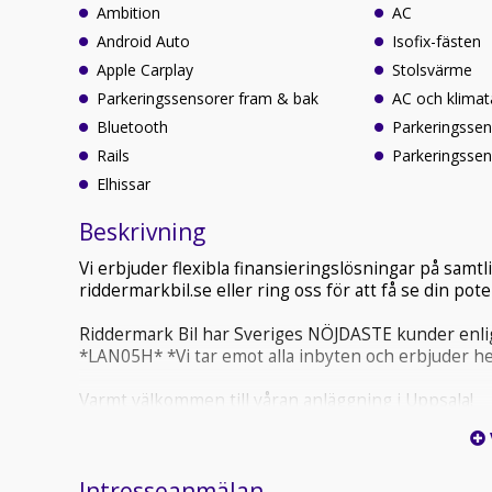
Ambition
AC
Android Auto
Isofix-fästen
Apple Carplay
Stolsvärme
Parkeringssensorer fram & bak
AC och klimat
Bluetooth
Parkeringssen
Rails
Parkeringssen
Elhissar
Beskrivning
Vi erbjuder flexibla finansieringslösningar på sam
riddermarkbil.se eller ring oss för att få se din po
Riddermark Bil har Sveriges NÖJDASTE kunder enlig
*LAN05H* *Vi tar emot alla inbyten och erbjuder he
Varmt välkommen till våran anläggning i Uppsala!
Škoda Kamiq 1.0 TSI erbjuder smidig körning, hög 
för vardagen. Lätt att parkera, bekväm i stadstrafik
Intresseanmälan