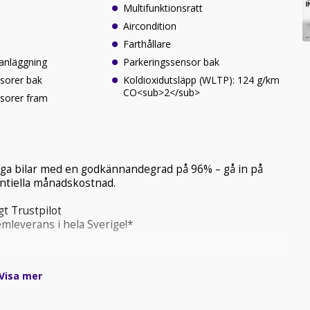
Multifunktionsratt
Aircondition
Farthållare
anläggning
Parkeringssensor bak
sorer bak
Koldioxidutsläpp (WLTP): 124 g/km
CO<sub>2</sub>
sorer fram
tliga bilar med en godkännandegrad på 96% – gå in på
tentiella månadskostnad.
t Trustpilot
mleverans i hela Sverige!*
Visa mer
sittposition och praktiska utrymmen som passar perfekt
 och trivsam både för pendling och längre resor.