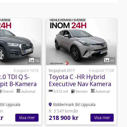
Carplay,Parkeringssensorer fram &
sten,Stolsvärme,AC och
gssensorer fram,Fjärrstyrt
lare,Parkeringssensor bak
1
1
76
39
6 augusti 14:16
Begagnad 2017
4 augusti 17:28
B
.0 TDI Q S-
Toyota C -HR Hybrid
kpit B-Kamera
Executive Nav Kamera
e Nav Drag
JBL Halvskinn M-Värm
Diesel
Automat
6 512 mil
Bensin
Automat
N
Bil Uppsala
Riddermark Bil Uppsala
ån
fr. 3 547 kr/mån
f
kr
218 900 kr
2
Visa mer
Visa mer