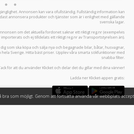
llgänglighet. Annonsen kan vara ofullständig. Fullständig information kan
 endast annonsera produkter och tjänster som är i enlighet med gällande
svenska lagar.
i annonsen om det aktuella fordonet saknar ett riktigt reg.nr (exempelvis
r importerats och ej tilldelats ett riktigt reg.nr av Transportstyrelsen än).
r dig som ska köpa och sälja
nya och begagnade bilar
,
båtar
,
husvagnar
,
n hela Sverige. Hitta bäst priser. Upplev våra smarta sökfunktioner med
snabba filter.
Tack för att du använder
Klicket
och delar det du gillar med dina vänner!
Ladda ner
Klicket-appen
gratis:
så bra som möjligt. Genom att fortsätta använda vår webbplats accept