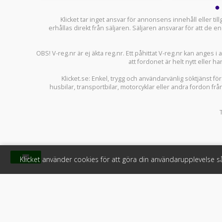
Klicket tar inget ansvar för annonsens innehåll eller ti
erhållas direkt från säljaren. Säljaren ansvarar för att de
OBS! V-reg.nr är ej äkta reg.nr. Ett påhittat V-reg.nr kan anges 
att fordonet är helt nytt eller ha
Klicket.se
: Enkel, trygg och användarvänlig söktjänst fö
husbilar
,
transportbilar
,
motorcyklar
eller andra fordon frå
Klicket använder cookies för att göra din användarupplevelse 