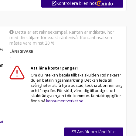
Kontrollera bilen hos
Detta är ett räkneexempel. Räntan är indikativ, hör
med din säljare för exakt räntenivå. Kontantinsatsen
måste vara minst 20 %.
%
LÅNEGIVARE
-
n
Att låna kostar pengar!
Om du inte kan betala tillbaka skulden i tid riskerar
du en betalningsanmärkning. Det kan leda till
svårigheter att få hyra bostad, teckna abonnemang
och få nya lån. För stöd, vänd dig till budget- och
an 12-60 månaders garanti och komplettera med extra
skuldrådgivningen i din kommun. Kontaktuppgifter
yggt och enkelt hos oss.
finns på
konsumentverket.se
.
ng oss idag för att reservera din bil: 018-470 74 00. Vi
ars fri försäkring från Folksam.
at
Ansök om lånelöfte