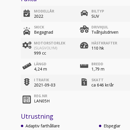
MODELLÅR
BILTYP
2022
SUV
SKICK
DRIVHJUL
Begagnad
Tvåhjulsdriven
MOTORSTORLEK
HÄSTKRAFTER
110 hk
(SLAGVOLYM)
999 cc
LÄNGD
BREDD
4,24 m
1,79 m
I TRAFIK
SKATT
2021-09-03
ca 646 kr/år
REG.NR
LAN05H
Utrustning
Adaptiv farthållare
Elspeglar