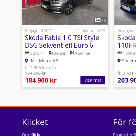
1
26
Begagnad 2023
31 oktober 2025
Begagnad
Skoda Fabia 1.0 TSI Style
Skoda 
DSG Sekventiell Euro 6
110HK
5 242 mil
Bensin
Automat
1 309 m
JM's Motor AB
Söderbe
fr. 2 996 kr/mån
194 900 kr
fr. 3 401
184 900 kr
203 9
Visa mer
Klicket
För f
Om Klicket
Produkter &