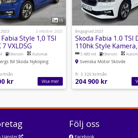
1
1
15
 2023
3 oktober 2025
Begagnad 2023
Fabia Style 1,0 TSI
Skoda Fabia 1.0 TSI
 7 VXLDSG
110hk Style Kamera,
Carplay
il
Bensin
Automat
5 480 mil
Bensin
Autom
rgs Bil Skoda Nyköping
Svenska Motor Skövde
 kr/mån
fr. 3 320 kr/mån
00 kr
204 900 kr
Visa mer
V
öretag
Följ oss
 tjänster
Facebook