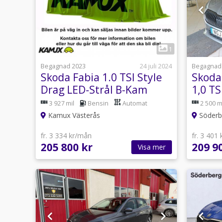
1
Begagnad 2023
24 juli 2024
Begagnad
Skoda Fabia 1.0 TSI Style
Skoda
Drag LED-Strål B-Kam
1,0 TS
110hk
3 927 mil
Bensin
Automat
2 500 m
Kamux Västerås
Söderbe
fr. 3 334 kr/mån
fr. 3 401
205 800 kr
209 9
Visa mer