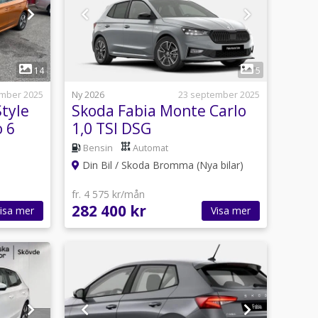
1
14
5
ember 2025
Ny 2026
23 september 2025
Style
Skoda Fabia Monte Carlo
o 6
1,0 TSI DSG
Bensin
Automat
Din Bil / Skoda Bromma (Nya bilar)
fr. 4 575 kr/mån
282 400 kr
isa mer
Visa mer