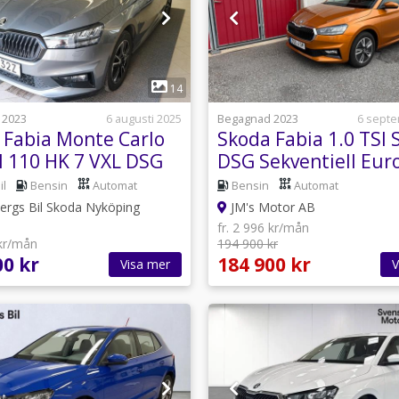
1
1
14
 2023
6 augusti 2025
Begagnad 2023
6 sept
 Fabia Monte Carlo
Skoda Fabia 1.0 TSI 
I 110 HK 7 VXL DSG
DSG Sekventiell Eur
il
Bensin
Automat
Bensin
Automat
rgs Bil Skoda Nyköping
JM's Motor AB
fr. 2 996 kr/mån
 kr/mån
194 900 kr
00 kr
184 900 kr
Visa mer
V