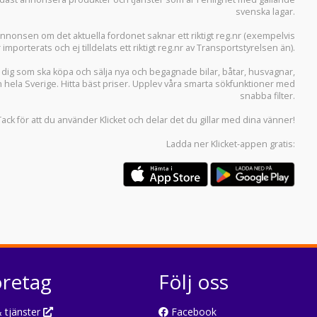
svenska lagar.
i annonsen om det aktuella fordonet saknar ett riktigt reg.nr (exempelvis
r importerats och ej tilldelats ett riktigt reg.nr av Transportstyrelsen än).
r dig som ska köpa och sälja
nya och begagnade bilar
,
båtar
,
husvagnar
,
n hela Sverige. Hitta bäst priser. Upplev våra smarta sökfunktioner med
snabba filter.
Tack för att du använder
Klicket
och delar det du gillar med dina vänner!
Ladda ner
Klicket-appen
gratis:
öretag
Följ oss
 tjänster
Facebook