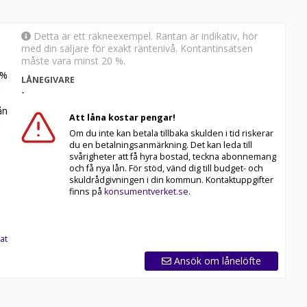
Detta är ett räkneexempel. Räntan är indikativ, hör
med din säljare för exakt räntenivå. Kontantinsatsen
måste vara minst 20 %.
%
LÅNEGIVARE
-
n
Att låna kostar pengar!
Om du inte kan betala tillbaka skulden i tid riskerar
du en betalningsanmärkning. Det kan leda till
svårigheter att få hyra bostad, teckna abonnemang
och få nya lån. För stöd, vänd dig till budget- och
skuldrådgivningen i din kommun. Kontaktuppgifter
finns på
konsumentverket.se
.
at
Ansök om lånelöfte