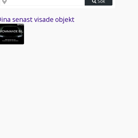
Sök
ina senast visade objekt