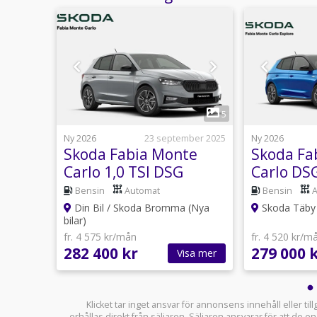
1
1
5
26 maj
Ny 2026
23 september 2025
Ny 2026
tion
Skoda Fabia Monte
Skoda Fa
xl
Carlo 1,0 TSI DSG
Carlo DS
utomat
Bensin
Automat
Bensin
Göteborg
Din Bil / Skoda Bromma (Nya
Skoda Täby 
bilar)
fr. 4 575 kr/mån
fr. 4 520 kr/m
282 400 kr
279 000 
sa mer
Visa mer
Klicket tar inget ansvar för annonsens innehåll eller ti
erhållas direkt från säljaren. Säljaren ansvarar för att de