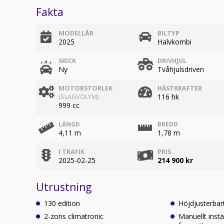
Fakta
MODELLÅR
BILTYP
2025
Halvkombi
SKICK
DRIVHJUL
Ny
Tvåhjulsdriven
MOTORSTORLEK
HÄSTKRAFTER
116 hk
(SLAGVOLYM)
999 cc
LÄNGD
BREDD
4,11 m
1,78 m
I TRAFIK
PRIS
2025-02-25
214 900 kr
Utrustning
130 edition
Höjdjusterbar
2-zons climatronic
Manuellt instä