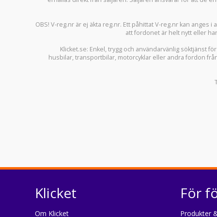
OBS! V-reg.nr är ej äkta reg.nr. Ett påhittat V-reg.nr kan anges 
att fordonet är helt nytt eller ha
Klicket.se
: Enkel, trygg och användarvänlig söktjänst fö
husbilar
,
transportbilar
,
motorcyklar
eller andra fordon frå
Klicket
För f
Om Klicket
Produkter &