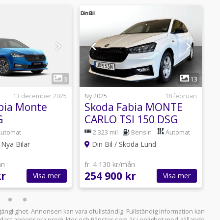
1
1
3
13
13 december 2025
Ny 2025
18 februari
N
bia Monte
Skoda Fabia MONTE
S
G
CARLO TSI 150 DSG
1
Automat
2 323 mil
Bensin
Automat
Nya Bilar
Din Bil / Skoda Lund
B
ån
fr. 4 130 kr/mån
f
kr
254 900 kr
1
Visa mer
Visa mer
llgänglighet. Annonsen kan vara ofullständig. Fullständig information kan
 endast annonsera produkter och tjänster som är i enlighet med gällande