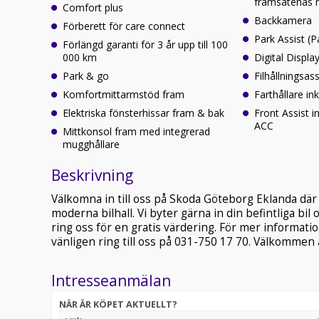
framsätenas r
Comfort plus
Backkamera
Förberett för care connect
Park Assist (P
Förlängd garanti för 3 år upp till 100
000 km
Digital Displa
Park & go
Filhållningsas
Komfortmittarmstöd fram
Farthållare in
Elektriska fönsterhissar fram & bak
Front Assist i
ACC
Mittkonsol fram med integrerad
mugghållare
Beskrivning
Välkomna in till oss på Skoda Göteborg Eklanda där 
moderna bilhall. Vi byter gärna in din befintliga bil
ring oss för en gratis värdering. För mer informatio
vänligen ring till oss på 031-750 17 70. Välkommen
Intresseanmälan
NÄR ÄR KÖPET AKTUELLT?