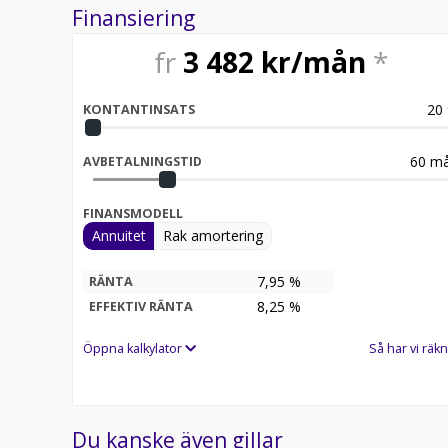
Finansiering
fr
3 482
kr/mån
*
20
KONTANTINSATS
60
må
AVBETALNINGSTID
FINANSMODELL
Annuitet
Rak amortering
7,95 %
RÄNTA
8,25
%
EFFEKTIV RÄNTA
Öppna kalkylator
Så har vi räkn
Du kanske även gillar