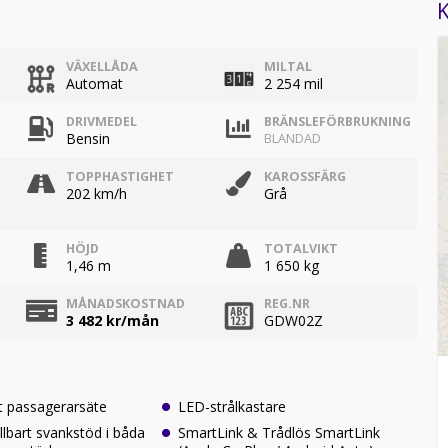
K
VÄXELLÅDA
MILTAL
Automat
2 254 mil
DRIVMEDEL
BRÄNSLEFÖRBRUKNING
Bensin
BLANDAD
TOPPHASTIGHET
KAROSSFÄRG
202 km/h
Grå
HÖJD
TOTALVIKT
1,46 m
1 650 kg
MÅNADSKOSTNAD
REG.NR
3 482
kr/mån
GDW02Z
t passagerarsäte
LED-strålkastare
llbart svankstöd i båda
SmartLink & Trådlös SmartLink