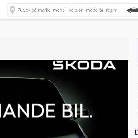
Sök på märke, modell, version, modellår, reg.nr
D