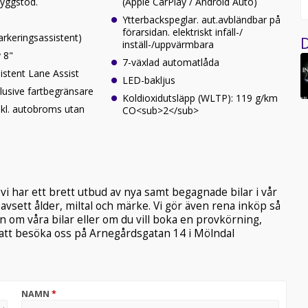
yggstöd.
(Apple CarPlay / Android Auto)
Ytterbackspeglar. aut.avbländbar på
förarsidan. elektriskt infäll-/
arkeringsassistent)
D
inställ-/uppvärmbara
y 8"
7-växlad automatlåda
sistent Lane Assist
LED-bakljus
klusive fartbegränsare
Koldioxidutsläpp (WLTP): 119 g/km
nkl. autobroms utan
CO<sub>2</sub>
vi har ett brett utbud av nya samt begagnade bilar i vår
 oavsett ålder, miltal och märke. Vi gör även rena inköp så
n om våra bilar eller om du vill boka en provkörning,
 att besöka oss på Arnegårdsgatan 14 i Mölndal
NAMN
*