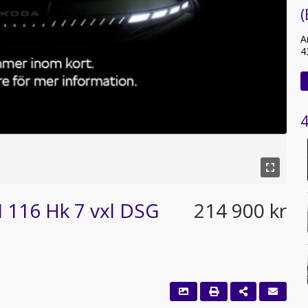
A
4
4
I 116 Hk 7 vxl DSG
214 900 kr