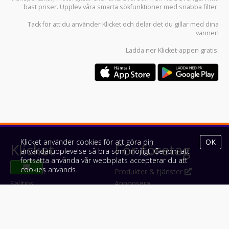
bäst priser. Upplev våra smarta sökfunktioner med snabba filter.
Tack för att du använder
Klicket
och delar det du gillar med dina
vänner!
Ladda ner
Klicket-appen
gratis:
Klicket använder cookies för att göra din
OK
Klicket
För företag
användarupplevelse så bra som möjligt. Genom att
fortsätta använda vår webbplats accepterar du att
cookies används.
Om Klicket
Produkter & tjänster
Säljtips
Annonsera
Kontakt & support
Bli kund hos Klicket
Press
Handlarlogin