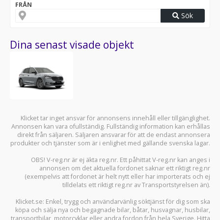
FRÅN
Sök
Dina senast visade objekt
Klicket tar inget ansvar för annonsens innehåll eller tillgänglighet.
Annonsen kan vara ofullständig. Fullständig information kan erhållas
direkt från säljaren. Säljaren ansvarar för att de endast annonsera
produkter och tjänster som är i enlighet med gällande svenska lagar.
OBS! V-reg.nr är ej äkta reg.nr. Ett påhittat V-reg.nr kan anges i
annonsen om det aktuella fordonet saknar ett riktigt reg.nr
(exempelvis att fordonet är helt nytt eller har importerats och ej
tilldelats ett riktigt reg.nr av Transportstyrelsen än).
Klicket.se
: Enkel, trygg och användarvänlig söktjänst för dig som ska
köpa och sälja
nya och begagnade bilar
,
båtar
,
husvagnar
,
husbilar
,
transportbilar
,
motorcyklar
eller andra fordon från hela Sverige. Hitta