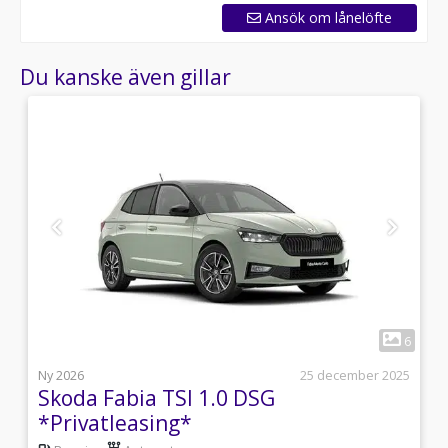
Ansök om lånelöfte
Du kanske även gillar
1
6
6
l
Ny 2026
25 december 2025
Skoda Fabia TSI 1.0 DSG
*Privatleasing*