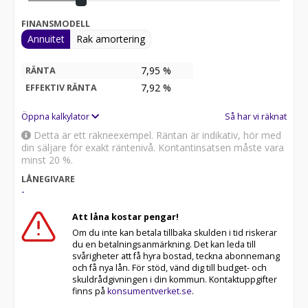
FINANSMODELL
Annuitet
Rak amortering
7,95 %
RÄNTA
7,92
%
EFFEKTIV RÄNTA
Öppna kalkylator
Så har vi räknat
Detta är ett räkneexempel. Räntan är indikativ, hör med
din säljare för exakt räntenivå. Kontantinsatsen måste vara
minst 20 %.
LÅNEGIVARE
-
Att låna kostar pengar!
Om du inte kan betala tillbaka skulden i tid riskerar
du en betalningsanmärkning. Det kan leda till
svårigheter att få hyra bostad, teckna abonnemang
och få nya lån. För stöd, vänd dig till budget- och
skuldrådgivningen i din kommun. Kontaktuppgifter
finns på
konsumentverket.se
.