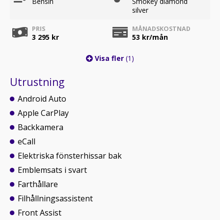
Bensin
Smokey diamond
silver
PRIS
MÅNADSKOSTNAD
3 295 kr
53
kr/mån
Visa fler
(1)
Utrustning
Android Auto
Apple CarPlay
Backkamera
eCall
Elektriska fönsterhissar bak
Emblemsats i svart
Farthållare
Filhållningsassistent
Front Assist