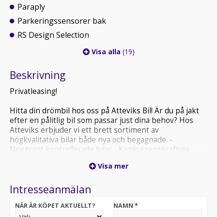
Paraply
Parkeringssensorer bak
RS Design Selection
Visa alla
(19)
Beskrivning
Privatleasing!
Hitta din drömbil hos oss på Atteviks Bil! Är du på jakt
efter en pålitlig bil som passar just dina behov? Hos
Atteviks erbjuder vi ett brett sortiment av
högkvalitativa bilar både nya och begagnade. -
Noggrant kontrollerade bilar - Konkurrenskraftiga
priser - Flexibla finansieringslösningar - Fördelaktiga
Visa mer
serviceavtal Låt oss hjälpa dig att hitta rätt bil med
trygghet och enkelhet. Vi tar gärna din bil i inbyte -
Intresseanmälan
kontakta Elias Bengtsson på 0470-75 31 84 eller via e-
post på elias.bengtsson @ atteviks.se.
NÄR ÄR KÖPET AKTUELLT?
NAMN
*
Välkommen till Atteviks SKODA i Växjö!