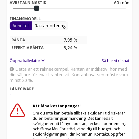
60
mån
AVBETALNINGSTID
- Framhjulsdrift
FINANSMODELL
Bilen står på vårt logistikcenter och blir levererad till
Annuitet
Rak amortering
din önskade plats efter köp.
7,95 %
RÄNTA
OBS: Autohero tar inget ansvar för information som
ges av tidigare ägare, tillverkaren eller
8,24
%
EFFEKTIV RÄNTA
tredjepartsdatabaser. Ändringar, tidigare försäljningar
och fel förbehålls.
Öppna kalkylator
Så har vi räknat
Detta är ett räkneexempel. Räntan är indikativ, hör med
Nedsläckning av 2g och 3g-nät: Från och med den 1:a
din säljare för exakt räntenivå. Kontantinsatsen måste vara
December 2025 kommer avstängning av äldre mobilnät
minst 20 %.
såsom GSM, 2g och 3G-nät att påbörjas. Detta innebär
LÅNEGIVARE
att en del av de aktuella bilarna kommer att behöva en
-
mjukvaruuppdatering. I vissa fall kommer funktionerna
inte längre vara tillgängliga.
Att låna kostar pengar!
Om du vill veta mer om vad som gäller din framtida bil
Om du inte kan betala tillbaka skulden i tid riskerar
rekommenderar vi att du kontaktar det aktuella
du en betalningsanmärkning. Det kan leda till
fordonets tillverkare.
svårigheter att få hyra bostad, teckna abonnemang
och få nya lån. För stöd, vänd dig till budget- och
skuldrådgivningen i din kommun. Kontaktuppgifter