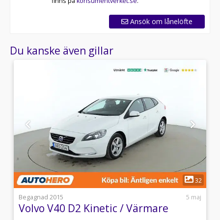
finns på
konsumentverket.se
.
Ansök om lånelöfte
Du kanske även gillar
1
9
32
i
Begagnad 2015
5 maj
Volvo V40 D2 Kinetic / Värmare