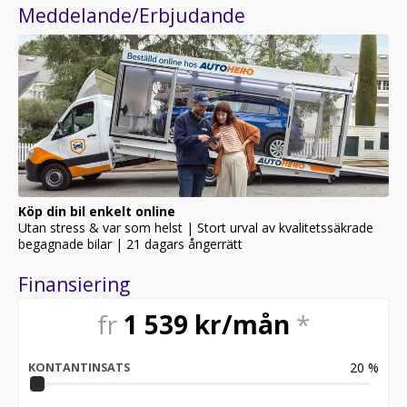
- Mittarmstöd
Meddelande/Erbjudande
- USB-Uttag
- AUX-ingång
- Radio
- Bluetooth
- Handsfree system
- Touchskärm
- Färddator
- 12V-uttag
- Elektriskt uppvärmda sidospeglar
- Dimljus
- Strålkastarspolning
Köp din bil enkelt online
- Antispinn
Utan stress & var som helst | Stort urval av kvalitetssäkrade
- ABS
begagnade bilar | 21 dagars ångerrätt
- Startspärr
- Däcktryckssystem
Finansiering
- ISOFIX fästen
- ESP
fr
1 539
kr/mån
*
- Airbag (Passagerare)
- Airbag (Förare)
- Sidoairbag
20
%
KONTANTINSATS
- Servostyrning
- 5-växlad manuell