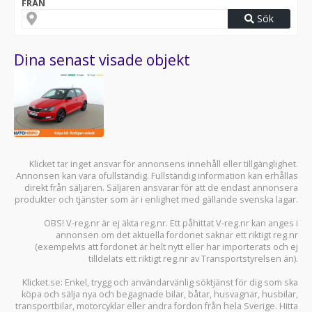
FRÅN
Sök
Dina senast visade objekt
Klicket tar inget ansvar för annonsens innehåll eller tillgänglighet.
Annonsen kan vara ofullständig. Fullständig information kan erhållas
direkt från säljaren. Säljaren ansvarar för att de endast annonsera
produkter och tjänster som är i enlighet med gällande svenska lagar.
OBS! V-reg.nr är ej äkta reg.nr. Ett påhittat V-reg.nr kan anges i
annonsen om det aktuella fordonet saknar ett riktigt reg.nr
(exempelvis att fordonet är helt nytt eller har importerats och ej
tilldelats ett riktigt reg.nr av Transportstyrelsen än).
Klicket.se
: Enkel, trygg och användarvänlig söktjänst för dig som ska
köpa och sälja
nya och begagnade bilar
,
båtar
,
husvagnar
,
husbilar
,
transportbilar
,
motorcyklar
eller andra fordon från hela Sverige. Hitta