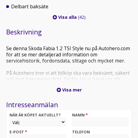
Delbart baksäte
Visa alla
(42)
Beskrivning
Se denna Skoda Fabia 1.2 TSI Style nu på Autohero.com
för att se mer detaljerad information om
servicehistorik, fordonsdata, slitage och mycket mer.
På Autohero tror vi att bilköp ska vara bekvämt, säkert
och helt bekymmersfritt. Därför tar vi hand om allt
viktigt så att du kan se fram emot din nya bil:
Visa mer
- Varje fordon är professionellt kontrollerat och
Intresseanmälan
noggrant förberett
- 6 månaders garanti ingår alltid
NÄR ÄR KÖPET AKTUELLT?
NAMN
*
- Betala först vid hämtning – med 21 dagars öppet köp
- Hämtning nära dig eller bekväm leverans till din dörr
- Inbyte och finansiering – enkelt och smidigt
E-POST
*
TELEFON