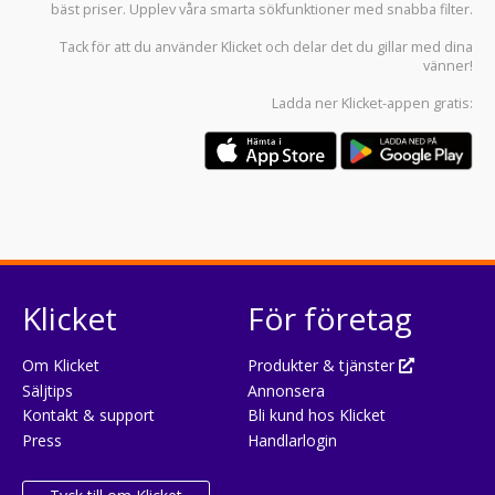
bäst priser. Upplev våra smarta sökfunktioner med snabba filter.
Tack för att du använder
Klicket
och delar det du gillar med dina
vänner!
Ladda ner
Klicket-appen
gratis:
Klicket
För företag
Om Klicket
Produkter & tjänster
Säljtips
Annonsera
Kontakt & support
Bli kund hos Klicket
Press
Handlarlogin