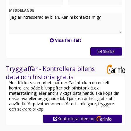
Har du fler frågor som inte besvaras på Autohero.com?
MEDDELANDE
Skriv till oss via vårt kontaktformulär på Autohero.com.
Utrustning:
- Farthållare
Visa fler fält
- Fartbegränsare
- Parkeringssensorer (bak)
Skicka
- Sätesvärme (fram)
- Kupévärmare
- Android Auto
Trygg affär - Kontrollera bilens
- Apple CarPlay
data och historia gratis
- MirrorLink
Hos Klickets samarbetspartner Car.info kan du enkelt
- Startknapp
kontrollera både biluppgifter och bilhistorik (t.ex.
- Klimatanläggning
mätarställning) eller andra viktiga data när du ska köpa din
- Fällbara baksäten
nästa nya eller begagnade bil. Tjänsten är helt gratis att
- Delbart baksäte
använda för privatpersoner - för ett smidigare, tryggare
- Multifunktionsratt
och säkrare bilköp!
- Keyless start
Kontrollera bilen hos
- Centrallås
- Elhissar