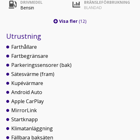
DRIVMEDEL
BRÄNSLEFÖRBRUKNING
Bensin
BLANDAD
Visa fler
(12)
Utrustning
Farthållare
Fartbegränsare
Parkeringssensorer (bak)
Sätesvärme (fram)
Kupévärmare
Android Auto
Apple CarPlay
MirrorLink
Startknapp
Klimatanläggning
Fällbara baksäten