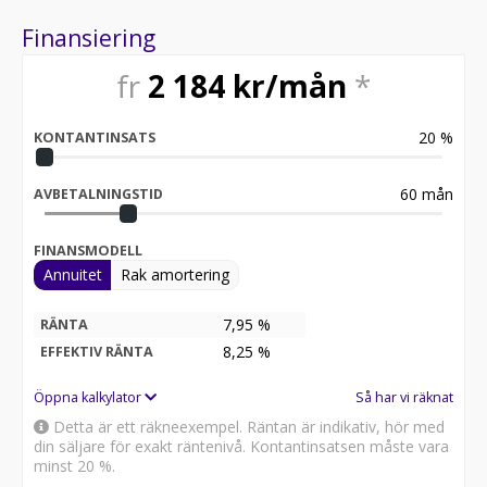
Våra öppettider är måndag - fredag 09:00-19:00 - lördag
Finansiering
10:00-18:00 och söndag 10:00-16:00. Välkomna!
fr
2 184
kr/mån
*
20
%
KONTANTINSATS
60
mån
AVBETALNINGSTID
FINANSMODELL
Annuitet
Rak amortering
7,95 %
RÄNTA
8,25
%
EFFEKTIV RÄNTA
Öppna kalkylator
Så har vi räknat
Detta är ett räkneexempel. Räntan är indikativ, hör med
din säljare för exakt räntenivå. Kontantinsatsen måste vara
minst 20 %.