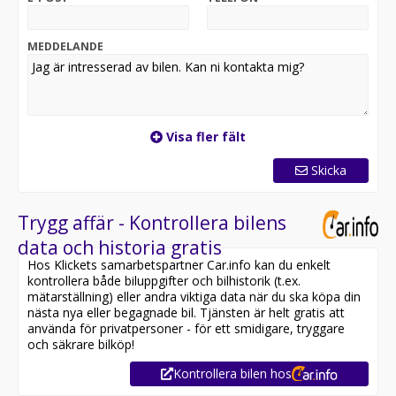
Servicehistorik:
2019-09-03 2905 mil
2020-08-04 4925 mil
MEDDELANDE
Övrig information om bilen:
Årsskatt om endast 360 kr
En blandad förbrukning på endast 4,6L/100km.
Besiktigad till och med 2022-11-30.
Visa fler fält
Välkommen till Riddermark Bil AB - Sveriges största
Skicka
märkesoberoende bilfirma! Alla våra bilar är
leveransklara och vi erbjuder även hemleverans i hela
Sverige. Denna bil kan köpas med 12-36 mån garanti.
Trygg affär - Kontrollera bilens
data och historia gratis
Eftersom vi har väldigt korta lagertider på våra bilar
Hos Klickets samarbetspartner Car.info kan du enkelt
rekommenderar vi våra kunder att ringa oss på 08-572
kontrollera både biluppgifter och bilhistorik (t.ex.
142 36 för att kontrollera att fordonet finns kvar! Vi
mätarställning) eller andra viktiga data när du ska köpa din
ordnar en finansiering som passar just dina behov,
nästa nya eller begagnade bil. Tjänsten är helt gratis att
erbjuder marknadens billigaste helförsäkring och tar
använda för privatpersoner - för ett smidigare, tryggare
gärna din gamla bil i inbyte. Kontakta anläggningen för
och säkrare bilköp!
mer information. Vi friskriver oss från eventuella
Kontrollera bilen hos
felskrivningar.