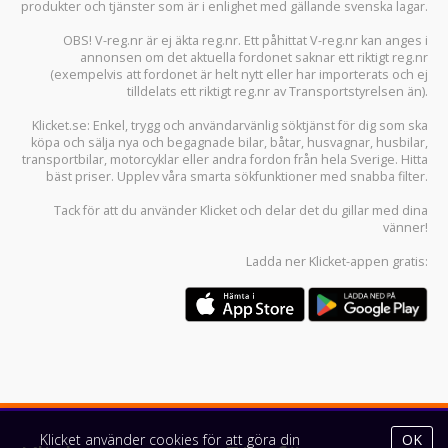
produkter och tjänster som är i enlighet med gällande svenska lagar.
OBS! V-reg.nr är ej äkta reg.nr. Ett påhittat V-reg.nr kan anges i
annonsen om det aktuella fordonet saknar ett riktigt reg.nr
(exempelvis att fordonet är helt nytt eller har importerats och ej
tilldelats ett riktigt reg.nr av Transportstyrelsen än).
Klicket.se
: Enkel, trygg och användarvänlig söktjänst för dig som ska
köpa och sälja
nya och begagnade bilar
,
båtar
,
husvagnar
,
husbilar
,
transportbilar
,
motorcyklar
eller andra fordon från hela Sverige. Hitta
bäst priser. Upplev våra smarta sökfunktioner med snabba filter.
Tack för att du använder
Klicket
och delar det du gillar med dina
vänner!
Ladda ner
Klicket-appen
gratis:
Klicket använder cookies för att göra din
OK