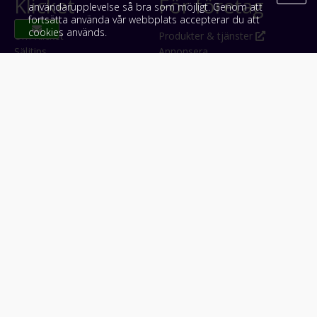
Klicket
För företag
användarupplevelse så bra som möjligt. Genom att
fortsätta använda vår webbplats accepterar du att
cookies används.
Om Klicket
Produkter & tjänster
Säljtips
Annonsera
Kontakt & support
Bli kund hos Klicket
Press
Handlarlogin
Tyck till om Klicket
Följ oss
Appar
Facebook
iPhone & iPad (App Store)
Instagram
Android (Google Play)
LinkedIn
#klicket
Snabblänkar:
Arbetsmaskin
•
ATV & snöskoter
•
Bil
•
Buss
•
Båt
•
Husbil & husvagn
•
Hästbil & hästsläp
•
Lastbil
•