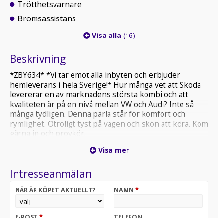
Trötthetsvarnare
Bromsassistans
Visa alla
(16)
Beskrivning
*ZBY634* *Vi tar emot alla inbyten och erbjuder
hemleverans i hela Sverige!* Hur många vet att Skoda
levererar en av marknadens största kombi och att
kvaliteten är på en nivå mellan VW och Audi? Inte så
många tydligen. Denna pärla står för komfort och
rymlighet. Otroligt tyst på vägen och skön att köra. Kom
gärna in och provkör.
Visa mer
Den är leveransklar & utrustning över standard -
Keyless start, Sensorer fram och bak, Elhissar,
Intresseanmälan
Multifunktionsratt
USB, AUX, ACC, Bluetooth, 12-Volt, Start/stopp,
NÄR ÄR KÖPET AKTUELLT?
NAMN
*
Touchscreen, Trötthetsvarnare, Bromsassistans,
Sätesvärme fram, Regnsensor, ABS, Antispinn
E-POST
*
TELEFON