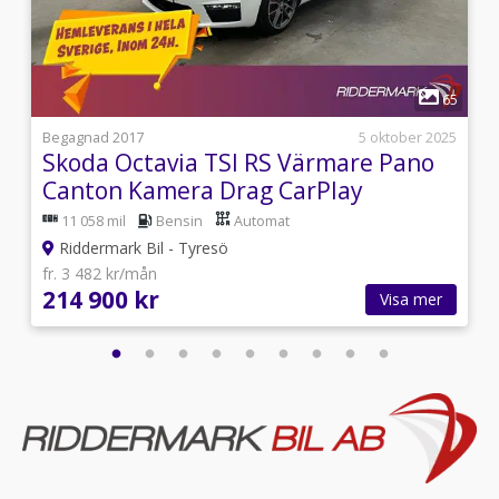
1
2
65
i
Begagnad 2017
5 oktober 2025
Skoda Octavia TSI RS Värmare Pano
Canton Kamera Drag CarPlay
11 058 mil
Bensin
Automat
Riddermark Bil - Tyresö
fr. 3 482 kr/mån
214 900 kr
Visa mer