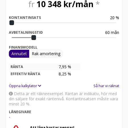
fr
10 348
kr/mån
*
20
%
KONTANTINSATS
60
mån
AVBETALNINGSTID
FINANSMODELL
Annuitet
Rak amortering
7,95 %
RÄNTA
8,25
%
EFFEKTIV RÄNTA
Öppna kalkylator
Så har vi räknat
Detta är ett räkneexempel. Räntan är indikativ, hör med
din säljare för exakt räntenivå. Kontantinsatsen måste vara
minst 20 %.
LÅNEGIVARE
-
Att låna kostar pengar!