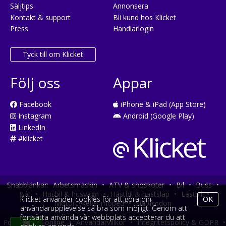
Säljtips
Annonsera
Kontakt & support
Bli kund hos Klicket
Press
Handlarlogin
Tyck till om Klicket
Följ oss
Appar
Facebook
iPhone & iPad (App Store)
Instagram
Android (Google Play)
LinkedIn
#klicket
Snabblänkar:
Arbetsmaskin
•
ATV & snöskoter
•
Bil
•
Buss
•
Båt
•
Husbil & husvagn
•
Hästbil & hästsläp
•
Lastbil
•
Klicket använder cookies för att göra din
OK
Motorcykel & moped
•
Släpfordon
användarupplevelse så bra som möjligt. Genom att
fortsätta använda vår webbplats accepterar du att
Fordonsköp online
•
Användarvillkor
•
Integritetspolicy & GDPR
•