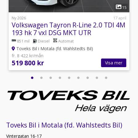
1
7
15
i
Ny 2026
17 april
Volkswagen Tayron R-Line 2.0 TDI 4M
193 hk 7 vxl DSG MKT UTR
851 mil
Diesel
Automat
Toveks Bil i Motala (fd. Wahlstedts Bil)
fr. 8 422 kr/mån
519 800 kr
Visa mer
Toveks Bil i Motala (fd. Wahlstedts Bil)
Vintergatan 16-17