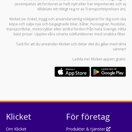
(exempelvis att fordonet är helt nytt eller har importerats och ej
tilldelats ett riktigt reg.nr av Transportstyrelsen än).
Klicket.se
: Enkel, trygg och användarvänlig söktjänst för dig som ska
köpa och sälja
nya och begagnade bilar
,
båtar
,
husvagnar
,
husbilar
,
transportbilar
,
motorcyklar
eller andra fordon från hela Sverige. Hitta
bäst priser. Upplev våra smarta sökfunktioner med snabba filter.
Tack för att du använder
Klicket
och delar det du gillar med dina
vänner!
Ladda ner
Klicket-appen
gratis:
Klicket
För företag
Om Klicket
Produkter & tjänster