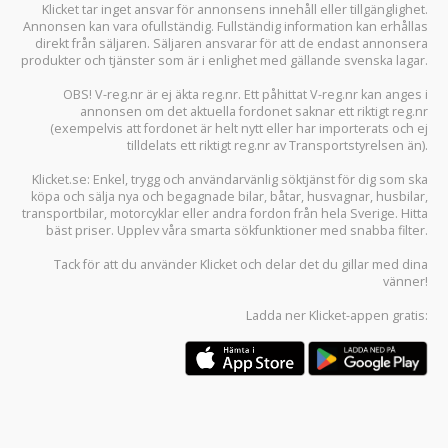
Klicket tar inget ansvar för annonsens innehåll eller tillgänglighet.
Annonsen kan vara ofullständig. Fullständig information kan erhållas
direkt från säljaren. Säljaren ansvarar för att de endast annonsera
produkter och tjänster som är i enlighet med gällande svenska lagar.
OBS! V-reg.nr är ej äkta reg.nr. Ett påhittat V-reg.nr kan anges i
annonsen om det aktuella fordonet saknar ett riktigt reg.nr
(exempelvis att fordonet är helt nytt eller har importerats och ej
tilldelats ett riktigt reg.nr av Transportstyrelsen än).
Klicket.se
: Enkel, trygg och användarvänlig söktjänst för dig som ska
köpa och sälja
nya och begagnade bilar
,
båtar
,
husvagnar
,
husbilar
,
transportbilar
,
motorcyklar
eller andra fordon från hela Sverige. Hitta
bäst priser. Upplev våra smarta sökfunktioner med snabba filter.
Tack för att du använder
Klicket
och delar det du gillar med dina
vänner!
Ladda ner
Klicket-appen
gratis: