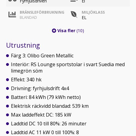
Fyrhjulsdriven
El
BRÄNSLEFÖRBRUKNING
MILJÖKLASS
EL
BLANDAD
Visa fler
(10)
Utrustning
Färg 3: Olibo Green Metallic
Interiör: RS Lounge sportstolar i svart Suedia med
limegrön söm
Effekt: 340 hk
Drivning: fyrhjulsdrift 4x4
Batteri: 84 kWh (79 kWh netto)
Elektrisk räckvidd blandad: 539 km
Max laddeffekt DC: 185 kW
Laddtid DC 10 till 80%: 26 minuter
Laddtid AC 11 kW 0 till 100%: 8