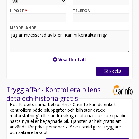
förarsäte med minne och massagefunktion • SunSet
tonade rutor från B-stolpen och bak • Trådlös
E-POST
*
TELEFON
mobilladdning • Travel Assist 2.6 med filhållnings- och
köassistent • Side Assist filbytesassistent • Front Assist
med broms för fordon, fotgängare och cyklister • KESSY
MEDDELANDE
nyckelfritt lås och start • Navigation med 13 tums
infotainment • Trådlös SmartLink för Apple CarPlay och
Android Auto • Stöldskyddslarm • 3-zons Climatronic •
Dekorinlägg i kolfiber • RS Design Selection
Visa fler fält
Teknisk data:
Skicka
Garantier:
3 års nybilsgaranti, högst 10 000 mil
3 års vagnskadegaranti
Trygg affär - Kontrollera bilens
3 års lackgaranti
data och historia gratis
iV batterigaranti 8 år eller 16 000 mil
Hos Klickets samarbetspartner Car.info kan du enkelt
12 års rostskyddsgaranti mot genomrostning
kontrollera både biluppgifter och bilhistorik (t.ex.
2 års garanti på Skoda Original reservdelar och
mätarställning) eller andra viktiga data när du ska köpa din
tillbehör
nästa nya eller begagnade bil. Tjänsten är helt gratis att
använda för privatpersoner - för ett smidigare, tryggare
SKÄM BORT DIN SKODA
och säkrare bilköp!
Med Skoda Försäkring får din bil ett skydd som är