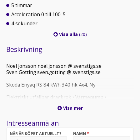
5 timmar
Acceleration 0 till 100: 5
4 sekunder
Visa alla
(20)
Beskrivning
Noel Jonsson noel.jonsson @ svenstigs.se
Sven Gotting sven.gotting @ svenstigs.se
Skoda Enyaq RS 84 kWh 340 hk 4x4, Ny
Elektriskt utfällbar dragkrok • Värmepump •
Lättmetallfälgar Vision 21 tum antracit • Adaptiv
Visa mer
farthållare (ACC) • Area View 360 kamera •
Parkeringssensorer fram och bak • Vinterpaket med
Intresseanmälan
sätesvärme bak och eluppvärmd framruta • Head-up
Display • Canton ljudsystem • Matrix LED-strålkastare •
NÄR ÄR KÖPET AKTUELLT?
NAMN
*
Elektrisk baklucka med komfortöppning • Elinställbart