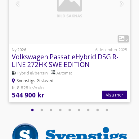
1
1
6
i
Ny 2026
6 december 2025
Volkswagen Passat eHybrid DSG R-
LINE 272HK SWE EDITION
Hybrid el/bensin
Automat
Svenstigs Gislaved
fr. 8 828 kr/mån
544 900 kr
Visa mer