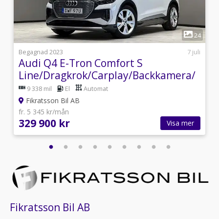
1
1
24
i
Begagnad 2023
7 juli
Audi Q4 E-Tron Comfort S
a
Line/Dragkrok/Carplay/Backkamera/
9 338 mil
El
Automat
Fikratsson Bil AB
fr. 5 345 kr/mån
329 900 kr
Visa mer
Fikratsson Bil AB