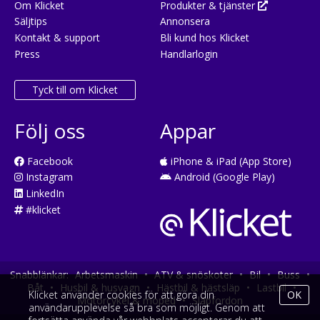
Om Klicket
Produkter & tjänster
Säljtips
Annonsera
Kontakt & support
Bli kund hos Klicket
Press
Handlarlogin
Tyck till om Klicket
Följ oss
Appar
Facebook
iPhone & iPad (App Store)
Instagram
Android (Google Play)
LinkedIn
#klicket
Snabblänkar:
Arbetsmaskin
•
ATV & snöskoter
•
Bil
•
Buss
•
Båt
•
Husbil & husvagn
•
Hästbil & hästsläp
•
Lastbil
•
Klicket använder cookies för att göra din
OK
Motorcykel & moped
•
Släpfordon
användarupplevelse så bra som möjligt. Genom att