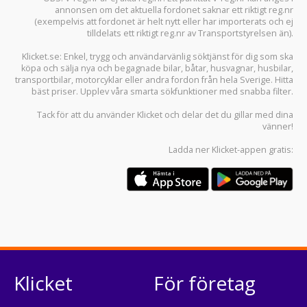
annonsen om det aktuella fordonet saknar ett riktigt reg.nr
(exempelvis att fordonet är helt nytt eller har importerats och ej
tilldelats ett riktigt reg.nr av Transportstyrelsen än).
Klicket.se
: Enkel, trygg och användarvänlig söktjänst för dig som ska
köpa och sälja
nya och begagnade bilar
,
båtar
,
husvagnar
,
husbilar
,
transportbilar
,
motorcyklar
eller andra fordon från hela Sverige. Hitta
bäst priser. Upplev våra smarta sökfunktioner med snabba filter.
Tack för att du använder
Klicket
och delar det du gillar med dina
vänner!
Ladda ner
Klicket-appen
gratis:
Klicket
För företag