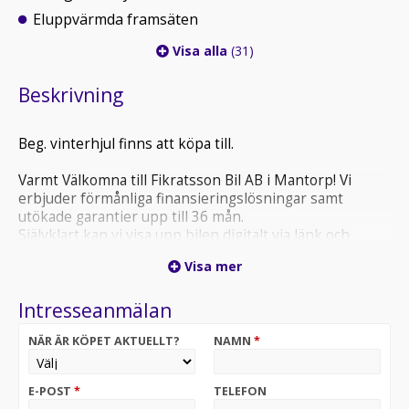
Eluppvärmda framsäten
Visa alla
(31)
Beskrivning
Beg. vinterhjul finns att köpa till.
Varmt Välkomna till Fikratsson Bil AB i Mantorp! Vi
erbjuder förmånliga finansieringslösningar samt
utökade garantier upp till 36 mån.
Självklart kan vi visa upp bilen digitalt via länk och
beskriva bilens skick.
Visa mer
Intresseanmälan
NÄR ÄR KÖPET AKTUELLT?
NAMN
*
E-POST
*
TELEFON