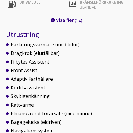
DRIVMEDEL
BRÄNSLEFÖRBRUKNING
El
BLANDAD
Visa fler
(12)
Utrustning
Parkeringsvärmare (med tidur)
Dragkrok (elutfällbar)
Filbytes Assistent
Front Assist
Adaptiv Farthållare
Körfilsassistent
Skyltigenkänning
Rattvärme
Elmanövrerat förarsäte (med minne)
Bagagelucka (eldriven)
Navigationssystem