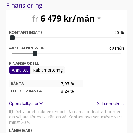
Finansiering
fr
6 479
kr/mån
*
20
%
KONTANTINSATS
60
mån
AVBETALNINGSTID
FINANSMODELL
Annuitet
Rak amortering
7,95 %
RÄNTA
8,24
%
EFFEKTIV RÄNTA
Öppna kalkylator
Så har vi räknat
Detta är ett räkneexempel. Räntan är indikativ, hör med
din säljare för exakt räntenivå. Kontantinsatsen måste vara
minst 20 %.
LÅNEGIVARE