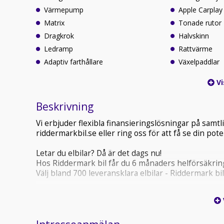
Värmepump
Apple Carplay
Matrix
Tonade rutor
Dragkrok
Halvskinn
Ledramp
Rattvärme
Adaptiv farthållare
Växelpaddlar
Vi
Beskrivning
Vi erbjuder flexibla finansieringslösningar på sam
riddermarkbil.se eller ring oss för att få se din po
Letar du elbilar? Då är det dags nu!
Hos Riddermark bil får du 6 månaders helförsäkring
Välj bland 700 leveransklara elbilar - Riddermark bil
Riddermark Bil har Sveriges NÖJDASTE kunder enlig
*NCR32F* *Vi tar emot alla inbyten och erbjuder he
En rymlig helelektrisk SUV med fyrhjulsdrift som e