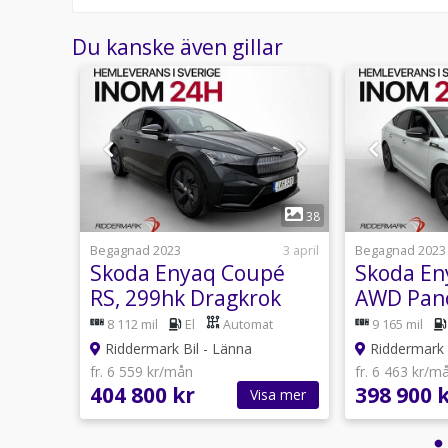
Besökstider i butik:
Du kanske även gillar
Välkomna!
Utrustning/Tillbehör:
AWD,Backkamera,Navigation,Värmepump,Matrix,Dr
farthållare,Dödavinkelvarnare,Parkeringssensorer,
rutor,Halvskinn,Rattvärme,Växelpaddlar,Keyless,E
bagagelucka,Rails,Elhissar,Elspeglar,AC,ACC,Isofix
klimatanläggning,Fyrhjulsdrift,4WD,Parkeringssenso
1
38
38
delvis i skinn,Delskinn,Farthållare,Parkeringssen
bak,Aircondition,Bluetooth
usti 13:36
Begagnad 2023
3 april
Begagnad 2023
0
Skoda Enyaq Coupé
Skoda En
Drag
RS, 299hk Dragkrok
AWD Pan
Panorama Matrix
Värmare 
mat
8 112 mil
El
Automat
9 165 mil
MOMS
Riddermark Bil - Länna
Riddermark 
fr. 6 559 kr/mån
fr. 6 463 kr/m
404 800 kr
398 900 
sa mer
Visa mer