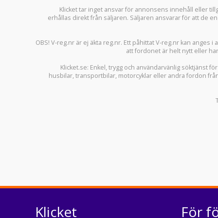
Klicket tar inget ansvar för annonsens innehåll eller ti
erhållas direkt från säljaren. Säljaren ansvarar för att de
OBS! V-reg.nr är ej äkta reg.nr. Ett påhittat V-reg.nr kan anges 
att fordonet är helt nytt eller ha
Klicket.se
: Enkel, trygg och användarvänlig söktjänst fö
husbilar
,
transportbilar
,
motorcyklar
eller andra fordon frå
Klicket
För f