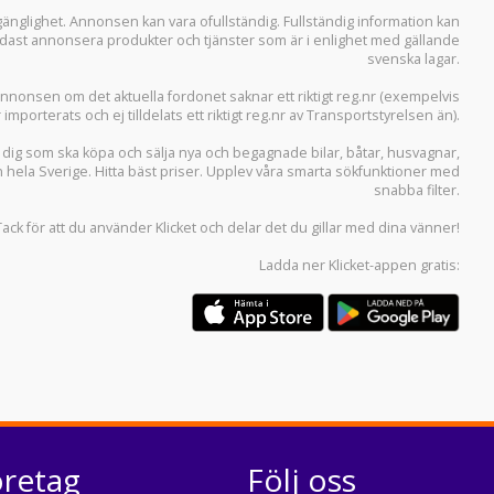
llgänglighet. Annonsen kan vara ofullständig. Fullständig information kan
 endast annonsera produkter och tjänster som är i enlighet med gällande
svenska lagar.
i annonsen om det aktuella fordonet saknar ett riktigt reg.nr (exempelvis
r importerats och ej tilldelats ett riktigt reg.nr av Transportstyrelsen än).
r dig som ska köpa och sälja
nya och begagnade bilar
,
båtar
,
husvagnar
,
n hela Sverige. Hitta bäst priser. Upplev våra smarta sökfunktioner med
snabba filter.
Tack för att du använder
Klicket
och delar det du gillar med dina vänner!
Ladda ner
Klicket-appen
gratis:
öretag
Följ oss