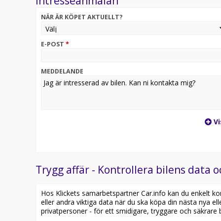
Intresseanmälan
Den generösa räckvidden, smarta utrymmena och de
NÄR ÄR KÖPET AKTUELLT?
vardagspendling och längre resor.
*OBS: Vänligen ring oss innan ditt besök för att säke
E-POST
*
på en annan anläggning eller reserverad*
Utrustning inkluderar:
MEDDELANDE
- Se batteritest på vår hemsida
- Backkamera
- Dragkrok
- Ledramp
- Apple CarPlay
Vi
- Navigation
Jämför denna bil med någon av våra andra Škoda Enya
https://www.riddermarkbil.se/kopa-bil/?series=en
Trygg affär - Kontrollera bilens data o
Övrig information om bilen:
Elräckvidd enligt WLTP på 513 km
Hos Klickets samarbetspartner Car.info kan du enkelt kontr
Besiktigad till och med 2028-06-30
eller andra viktiga data när du ska köpa din nästa nya ell
Möjlighet till 12-60 månaders garanti
privatpersoner - för ett smidigare, tryggare och säkrare b