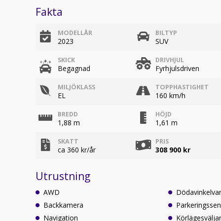
Fakta
MODELLÅR
BILTYP
2023
SUV
SKICK
DRIVHJUL
Begagnad
Fyrhjulsdriven
MILJÖKLASS
TOPPHASTIGHET
EL
160 km/h
BREDD
HÖJD
1,88 m
1,61 m
SKATT
PRIS
ca 360 kr/år
308 900 kr
Utrustning
AWD
Dödavinkelva
Backkamera
Parkeringssen
Navigation
Körlägesvälja