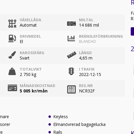
R
F
8
VÄXELLÅDA
MILTAL
Automat
14 686 mil
DRIVMEDEL
BRÄNSLEFÖRBRUKNING
El
BLANDAD
2
KAROSSFÄRG
LÄNGD
Svart
4,65 m
TOTALVIKT
I TRAFIK
2 750 kg
2022-12-15
MÅNADSKOSTNAD
REG.NR
5 005
kr/mån
NCR32F
rnare
Keyless
sorer
Elmanövrerad bagagelucka
K
re
Rails