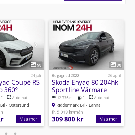
agkrok,Ledramp,Adaptiv
Körlägesväljare,Apple Carplay,Tonade
lmanövrerad
-fästen,Stolsvärme,AC och
rer bak,Parkeringssensor bak,Interiör i skinn eller
1
1
98
38
sorer fram,Parkeringssensorer fram &
24 juli
Begagnad 2022
26 april
B
yaq Coupé RS
Skoda Enyaq 80 204hk
o 360°
Sportline Värmare
A
Skinn Drag
Drag Kamera CarPlay
El
Automat
12 736 mil
El
Automat
Bil - Östersund
Riddermark Bil - Länna
ån
fr. 5 019 kr/mån
f
kr
309 800 kr
3
Visa mer
Visa mer