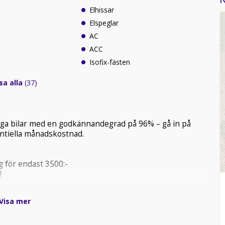
Elhissar
Elspeglar
AC
ACC
Isofix-fästen
sa alla
(37)
tliga bilar med en godkännandegrad på 96% – gå in på
tentiella månadskostnad.
 för endast 3500:-
!
t Trustpilot
Visa mer
mleverans i hela Sverige!*
rbjuder tyst körning, snabb respons och hög komfort.