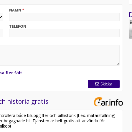
n höga sittpositionen gör den perfekt för både
NAMN
*
D
rställa att bilen finns i butiken, då den kan vara placerad
TELEFON
sa fler fält
Skicka
q iV i lager. Se våra bilar på
yaq%20iv
ch historia gratis
ollera både biluppgifter och bilhistorik (t.ex. mätarställning)
er begagnade bil. Tjänsten är helt gratis att använda för
ilköp!