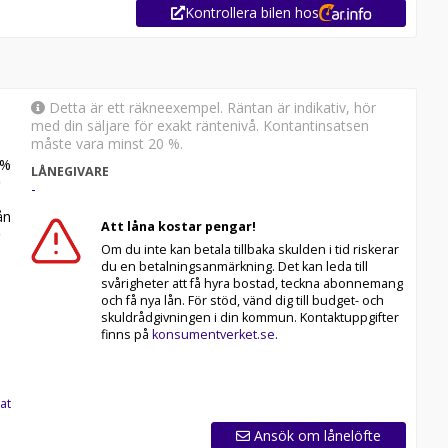
Kontrollera bilen hos
Detta är ett räkneexempel. Räntan är indikativ, hör
med din säljare för exakt räntenivå. Kontantinsatsen
måste vara minst 20 %.
%
LÅNEGIVARE
-
n
Att låna kostar pengar!
Om du inte kan betala tillbaka skulden i tid riskerar
du en betalningsanmärkning. Det kan leda till
svårigheter att få hyra bostad, teckna abonnemang
märkesoberoende bilfirma! Vi säljer cirka 55000 bilar om
och få nya lån. För stöd, vänd dig till budget- och
r även hemleverans i hela Sverige.
skuldrådgivningen i din kommun. Kontaktuppgifter
finns på
konsumentverket.se
.
lar rekommenderar vi våra kunder att ringa oss på 063-
Vi ordnar en finansiering som passar just dina behov och
at
Ansök om lånelöfte