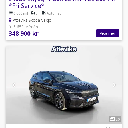
*Fri Service*
6 600 mil
El
Automat
Atteviks Skoda Växjö
fr. 5 653 kr/mån
348 900 kr
Visa mer
1
20