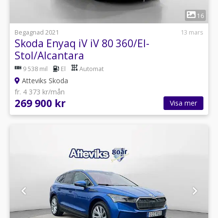
1
16
Begagnad 2021
13 mars
Skoda Enyaq iV iV 80 360/El-
Stol/Alcantara
9 538 mil
El
Automat
Atteviks Skoda
fr. 4 373 kr/mån
269 900 kr
Visa mer