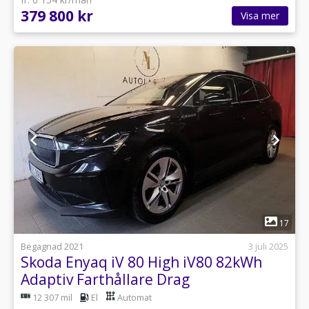
379 800 kr
Visa mer
1
17
Begagnad 2021
3 juli 2025
Skoda Enyaq iV 80 High iV80 82kWh
Adaptiv Farthållare Drag
12 307 mil
El
Automat