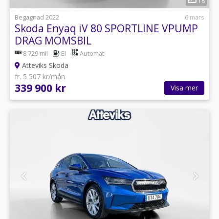
18
Begagnad 2022
6 mars
Skoda Enyaq iV 80 SPORTLINE VPUMP
DRAG MOMSBIL
8 729 mil
El
Automat
Atteviks Skoda
fr. 5 507 kr/mån
339 900 kr
Visa mer