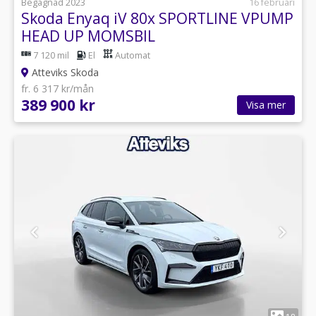
Begagnad 2023
16 februari
Skoda Enyaq iV 80x SPORTLINE VPUMP
HEAD UP MOMSBIL
7 120 mil
El
Automat
Atteviks Skoda
fr. 6 317 kr/mån
389 900 kr
Visa mer
1