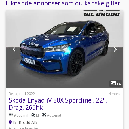
Liknande annonser som du kanske gillar
1
14
Begagnad 2022
4 mars
Skoda Enyaq iV 80X Sportline , 22",
Drag, 265hk
9 800 mil
El
Automat
Bil Brodd AB
fr. 6 154 kr/mån