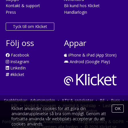
Kontakt & support
Bli kund hos Klicket
Press
Handlarlogin
Tyck till om Klicket
Följ oss
Appar
Facebook
iPhone & iPad (App Store)
Instagram
Android (Google Play)
LinkedIn
#klicket
Snabblänkar:
Arbetsmaskin
•
ATV & snöskoter
•
Bil
•
Buss
•
Båt
•
Husbil & husvagn
•
Hästbil & hästsläp
•
Lastbil
•
Klicket använder cookies för att göra din
OK
Motorcykel & moped
•
Släpfordon
användarupplevelse så bra som möjligt. Genom att
fortsätta använda vår webbplats accepterar du att
Fordonsköp online
•
Användarvillkor
•
Integritetspolicy & GDPR
•
cookies används.
Söktjänsten för Sveriges alla fordon
•
© 2026 Klicket.se