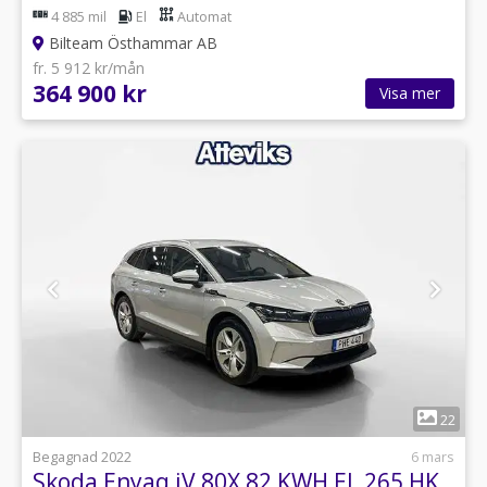
4 885 mil
El
Automat
Bilteam Östhammar AB
fr. 5 912 kr/mån
364 900 kr
Visa mer
1
22
Begagnad 2022
6 mars
Skoda Enyaq iV 80X 82 KWH EL 265 HK