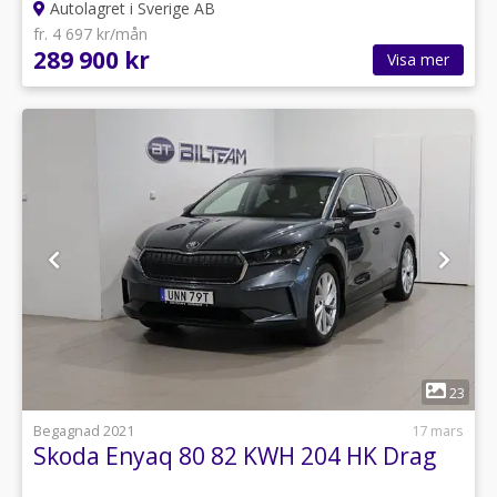
Autolagret i Sverige AB
fr. 4 697 kr/mån
289 900 kr
Visa mer
1
23
Begagnad 2021
17 mars
Skoda Enyaq 80 82 KWH 204 HK Drag