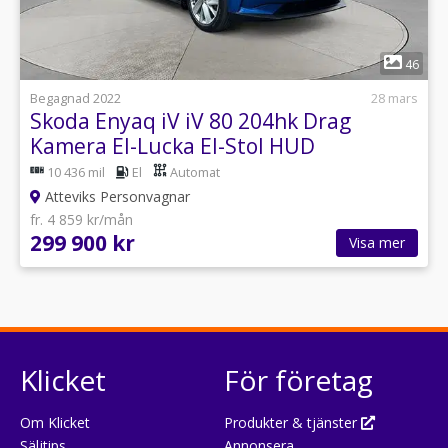
1
46
Begagnad 2022
28 mars
Skoda Enyaq iV iV 80 204hk Drag
Kamera El-Lucka El-Stol HUD
10 436 mil
El
Automat
Atteviks Personvagnar
fr. 4 859 kr/mån
299 900 kr
Visa mer
Klicket
För företag
Om Klicket
Produkter & tjänster
Säljtips
Annonsera